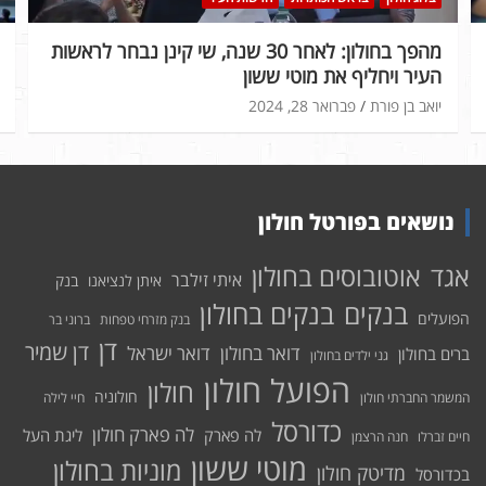
מהפך בחולון: לאחר 30 שנה, שי קינן נבחר לראשות
העיר ויחליף את מוטי ששון
יואב בן פורת
פברואר 28, 2024
נושאים בפורטל חולון
אוטובוסים בחולון
אגד
איתי זילבר
איתן לנציאנו
בנק
בנקים בחולון
בנקים
הפועלים
בנק מזרחי טפחות
ברוני בר
דן
דן שמיר
דואר בחולון
דואר ישראל
ברים בחולון
גני ילדים בחולון
הפועל חולון
חולון
חולוניה
המשמר החברתי חולון
חיי לילה
כדורסל
לה פארק חולון
לה פארק
ליגת העל
חיים זברלו
חנה הרצמן
מוטי ששון
מוניות בחולון
מדיטק חולון
בכדורסל