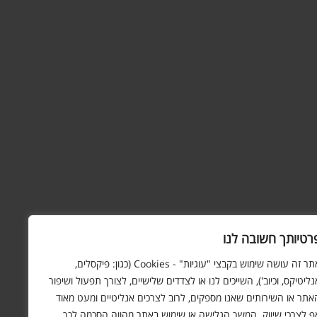
רטיותך חשובה לנו
אתר זה עושה שימוש בקבצי "עוגיות" - Cookies (כגון: פיקסלים,
נליטיקס, וכיוב'), השייכים לנו או לצדדים שלישיים, לצורך תפעול ושיפור
אתר או השירותים שאנו מספקים, לרוב לצרכים אנליטיים ומעט מאוד
ף לצרכי שיווק. המשך הגלישה או שימוש באתר מהווה הסכמה לכך.