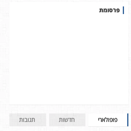
ש
פרסומת
ב
א
ת
ר
פופולארי
חדשות
תגובות