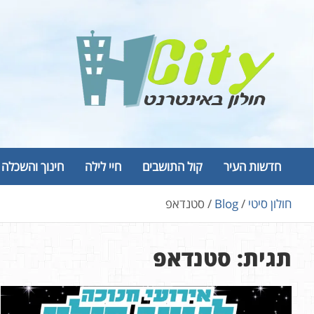
Ski
t
conten
Hcity – חולון באינטרנט
פורטל החדשות והמידע של חולון
חדשות העיר
קול התושבים
חיי לילה
חינוך והשכלה
חולון סיטי
Blog
סטנדאפ
תגית:
סטנדאפ