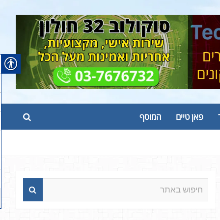
פאן טיים
המוסף
ח
י
פ
ו