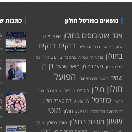
נושאים בפורטל חולון
כתבות שע
אוטובוסים בחולון
אגד
איתי זילבר
הפ
בנקים
בנקים
איתן לנציאנו
בנק הפועלים
פבר
בחולון
ברים בחולון
בנק מזרחי טפחות
ברוני בר
גני
דן
דן
דואר בחולון
דואר ישראל
ילדים בחולון
שי
הפועל
וי
שמיר
המשמר החברתי חולון
פבר
חולון
חולון
חולוניה
חיי לילה
חיים זברלו
חנה
רו
כדורסל
לה פארק חולון
לה פארק
לח
הרצמן
אי
מוטי
מדיטק חולון
ליגת העל בכדורסל
ספט
ששון
מוניות בחולון
מוסך בחולון
מוסך
ר
מורן
מועצת העיר חולון
מורשה