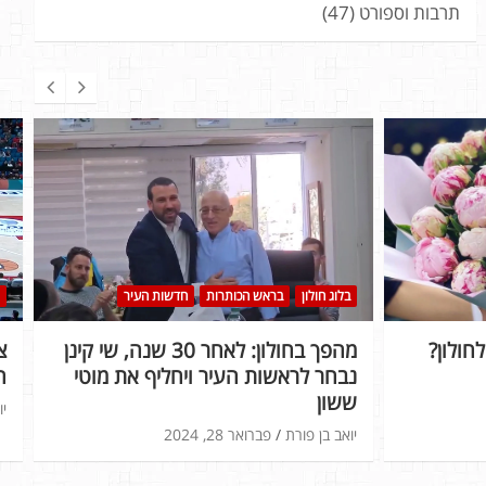
תרבות וספורט
(47)
בלוג חולון
בראש הכותרות
חדשות העיר
חולון?
מהפך בחולון: לאחר 30 שנה, שי קינן
נבחר לראשות העיר ויחליף את מוטי
ה
ששון
יו
יואב בן פורת
פברואר 28, 2024