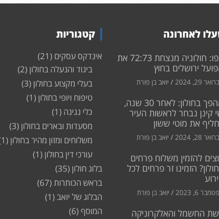
לו לאחרונה
קטגוריות
אינדקס עסקים
(21)
צפו: חולוניה מנצחת 72:73 את
ועל ירושלים בחוץ
ביגוד והנעלה בחולון
(2)
ואר 29, 2024
יואב בן פורת
בעלי מקצוע בחולון
(3)
טיפוח ויופי בחולון
(1)
מהפך בחולון: לאחר 30 שנה,
כלי נגינה
(1)
 קינן נבחר לראשות העיר
חליף את מוטי ששון
מסעדות ובארים בחולון
(3)
ואר 28, 2024
יואב בן פורת
משלוחים ומזון מהיר בחולון
(1)
עורכי דין בחולון
(1)
צים להזמין משלוח פרחים
ולון? הזמינו זר פרחים לכל
בלוג חולון
(35)
רוע
בראש הכותרות
(67)
מבר 6, 2023
יואב בן פורת
הבלוג של יואב
(1)
המוסף
(6)
שת החשמל והאלקרוניקה