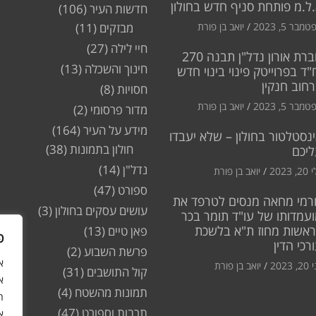
ל.מ פותחת סניף חדש בחולון
חדשות העיר
(106)
מבר 5, 2023
יואב בן פורת
מבזקים
(11)
חיי לילה
(27)
חברת אורון נדל"ן תבנה 270
חינוך והשכלה
(13)
"ד בפרוייטק פינוי בינוי חדש
חוב חנקין
חסויות
(8)
מבר 5, 2023
יואב בן פורת
מדור פרסומי
(2)
מידע על העיר
(164)
נסטלטור בחולון – שלא יעבדו
חולון בתמונות
(38)
ליכם
נדל"ן
(14)
2, 2023
יואב בן פורת
ספורט
(47)
רמי מחאה מנסים לטרפד את
עושים עסקים בחולון
(3)
עמדותו של עו"ד תומר בכר
ראשות מחוז ת"א בלשכת
פאן טיים
(13)
פ
רכי הדין
פרשת השבוע
(2)
2, 2023
יואב בן פורת
קול התושבים
(31)
א
תמונות מהשטח
(4)
ה
תרבות וספורט
(47)
א