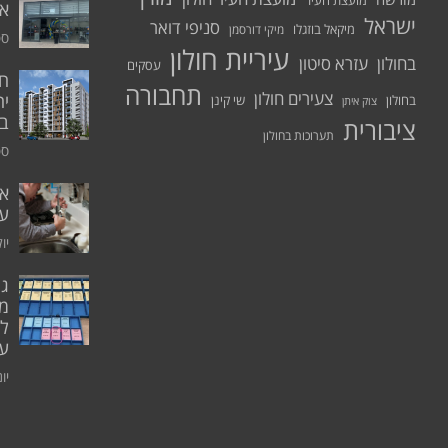
מועצת העיר
א.
ישראל
סניפי דואר
מיקאל בוזגלו
מיקי דורסמן
ספט
עיריית חולון
בחולון
עזרא סיטון
עסקים
תחבורה
צעירים חולון
יח
בחולון
שי קינן
צוק איתן
בר
ציבורית
תערוכות בחולון
ספט
אי
ע
יולי 0
גו
מו
ל
עו
יוני 0