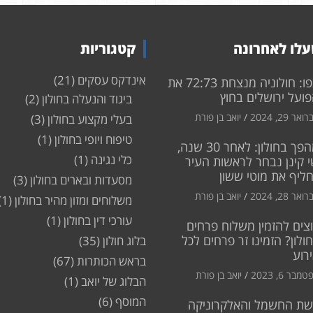
לו לאחרונה
קטגוריות
אינדקס עסקים
(21)
צפו: חולוניה מנצחת 72:73 את
ועל ירושלים בחוץ
ביגוד והנעלה בחולון
(2)
ואר 29, 2024
יואב בן פורת
בעלי מקצוע בחולון
(3)
טיפוח ויופי בחולון
(1)
מהפך בחולון: לאחר 30 שנה,
כלי נגינה
(1)
 קינן נבחר לראשות העיר
חליף את מוטי ששון
מסעדות ובארים בחולון
(3)
ואר 28, 2024
יואב בן פורת
משלוחים ומזון מהיר בחולון
(1)
עורכי דין בחולון
(1)
צים להזמין משלוח פרחים
ולון? הזמינו זר פרחים לכל
בלוג חולון
(35)
רוע
בראש הכותרות
(67)
מבר 6, 2023
יואב בן פורת
הבלוג של יואב
(1)
המוסף
(6)
שת החשמל והאלקרוניקה