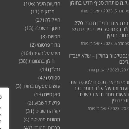
ל.מ פותחת סניף חדש בחולון
חדשות העיר
(106)
מבר 5, 2023
יואב בן פורת
מבזקים
(11)
חיי לילה
(27)
חברת אורון נדל"ן תבנה 270
חינוך והשכלה
(13)
"ד בפרוייטק פינוי בינוי חדש
חוב חנקין
חסויות
(8)
מבר 5, 2023
יואב בן פורת
מדור פרסומי
(2)
מידע על העיר
(164)
נסטלטור בחולון – שלא יעבדו
חולון בתמונות
(38)
ליכם
נדל"ן
(14)
2, 2023
יואב בן פורת
ספורט
(47)
רמי מחאה מנסים לטרפד את
עושים עסקים בחולון
(3)
עמדותו של עו"ד תומר בכר
ראשות מחוז ת"א בלשכת
פאן טיים
(13)
פ
רכי הדין
פרשת השבוע
(2)
2, 2023
יואב בן פורת
קול התושבים
(31)
א
תמונות מהשטח
(4)
ה
תרבות וספורט
(47)
א