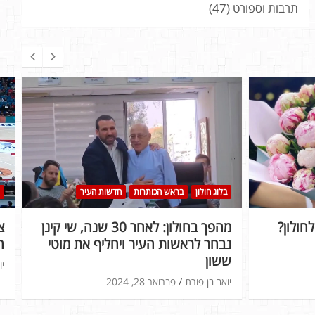
תרבות וספורט
(47)
בלוג חולון
בראש הכותרות
חדשות העיר
חולון?
מהפך בחולון: לאחר 30 שנה, שי קינן
נבחר לראשות העיר ויחליף את מוטי
ה
ששון
יו
יואב בן פורת
פברואר 28, 2024