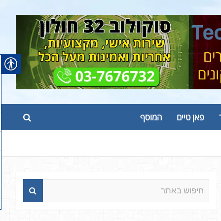
פאן טיים
המוסף
ח
י
פ
ו