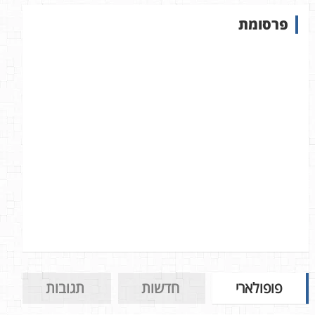
ש
פרסומת
ב
א
ת
ר
פופולארי
חדשות
תגובות