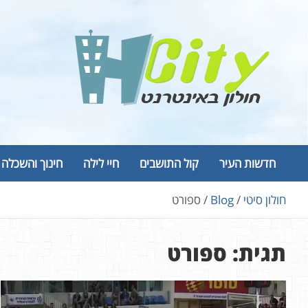
Ski
t
conten
Hcity – חולון באינטרנט
פורטל החדשות והמידע של חולון
חדשות העיר
קול התושבים
חיי לילה
חינוך והשכלה
חולון סיטי
Blog
ספורט
תגית:
ספורט