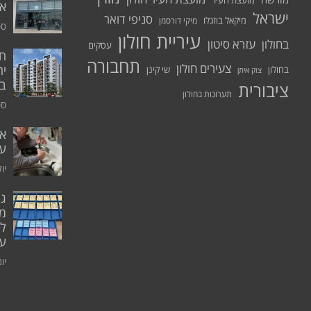
מועצת העיר
א.
ישראל
סניפי דואר
מיקאל בוזגלו
מיקי דורסמן
ספט
עיריית חולון
בחולון
עזרא סיטון
עסקים
תחבורה
צעירים חולון
יח
בחולון
שי קינן
צוק איתן
בר
ציבורית
תערוכות בחולון
ספט
אי
ע
יולי 0
גו
מו
ל
עו
יוני 0