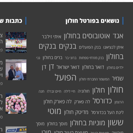
נושאים בפורטל חולון
כתבות שע
אוטובוסים בחולון
אגד
איתי זילבר
הפ
בנקים
בנקים
איתן לנציאנו
בנק הפועלים
פבר
בחולון
ברים בחולון
בנק מזרחי טפחות
ברוני בר
גני
דן
דן
דואר בחולון
דואר ישראל
ילדים בחולון
שי
הפועל
וי
שמיר
המשמר החברתי חולון
פבר
חולון
חולון
חולוניה
חיי לילה
חיים זברלו
חנה
רו
כדורסל
לה פארק חולון
לה פארק
לח
הרצמן
אי
מוטי
מדיטק חולון
ליגת העל בכדורסל
ספט
ששון
מוניות בחולון
מוסך בחולון
מוסך
ר
מורן
מועצת העיר חולון
מורשה