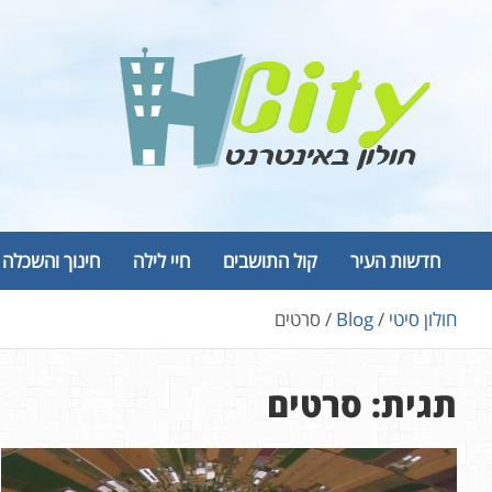
Ski
t
conten
Hcity – חולון באינטרנט
פורטל החדשות והמידע של חולון
חדשות העיר
קול התושבים
חיי לילה
חינוך והשכלה
חולון סיטי
Blog
סרטים
תגית:
סרטים