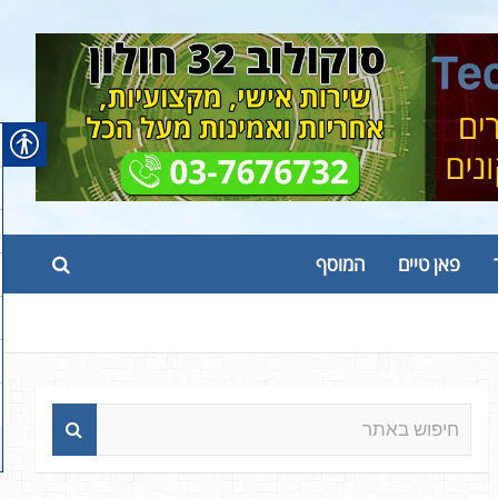
פאן טיים
המוסף
ח
י
פ
ו