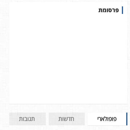
ש
פרסומת
ב
א
ת
ר
פופולארי
חדשות
תגובות