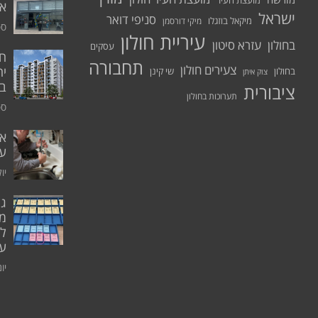
מועצת העיר
א.
ישראל
סניפי דואר
מיקאל בוזגלו
מיקי דורסמן
ספט
עיריית חולון
בחולון
עזרא סיטון
עסקים
תחבורה
צעירים חולון
יח
בחולון
שי קינן
צוק איתן
בר
ציבורית
תערוכות בחולון
ספט
אי
ע
יולי 0
גו
מו
ל
עו
יוני 0