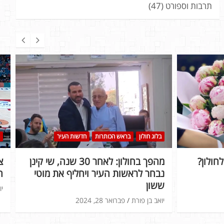
תרבות וספורט
(47)
בלוג חולון
בראש הכותרות
חדשות העיר
חולון?
מהפך בחולון: לאחר 30 שנה, שי קינן
נבחר לראשות העיר ויחליף את מוטי
ה
ששון
יו
יואב בן פורת
פברואר 28, 2024