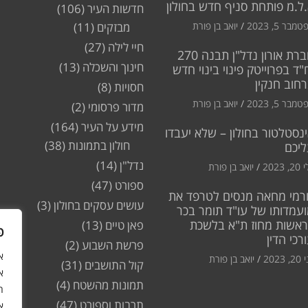
ל.מ פותחת סניף חדש בחולון
חדשות העיר
(106)
מבר 5, 2023
יואב בן פורת
מבזקים
(11)
חיי לילה
(27)
חברת אורון נדל"ן תבנה 270
חינוך והשכלה
(13)
"ד בפרוייטק פינוי בינוי חדש
חוב חנקין
חסויות
(8)
מבר 5, 2023
יואב בן פורת
מדור פרסומי
(2)
מידע על העיר
(164)
נסטלטור בחולון – שלא יעבדו
חולון בתמונות
(38)
ליכם
נדל"ן
(14)
2, 2023
יואב בן פורת
ספורט
(47)
רמי מחאה מנסים לטרפד את
עושים עסקים בחולון
(3)
עמדותו של עו"ד תומר בכר
ראשות מחוז ת"א בלשכת
פאן טיים
(13)
פ
רכי הדין
פרשת השבוע
(2)
2, 2023
יואב בן פורת
קול התושבים
(31)
א
תמונות מהשטח
(4)
ה
תרבות וספורט
(47)
א