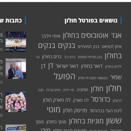
נושאים בפורטל חולון
כתבות שע
אוטובוסים בחולון
אגד
איתי זילבר
הפ
בנקים
בנקים
איתן לנציאנו
בנק הפועלים
פבר
בחולון
ברים בחולון
בנק מזרחי טפחות
ברוני בר
גני
דן
דן
דואר בחולון
דואר ישראל
ילדים בחולון
שי
הפועל
וי
שמיר
המשמר החברתי חולון
פבר
חולון
חולון
חולוניה
חיי לילה
חיים זברלו
חנה
רו
כדורסל
לה פארק חולון
לה פארק
לח
הרצמן
אי
מוטי
מדיטק חולון
ליגת העל בכדורסל
ספט
ששון
מוניות בחולון
מוסך בחולון
מוסך
ר
מורן
מועצת העיר חולון
מורשה