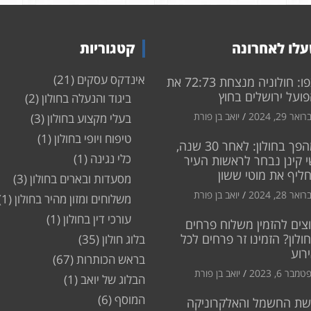
לו לאחרונה
קטגוריות
אינדקס עסקים
(21)
צפו: חולוניה מנצחת 72:73 את
ועל ירושלים בחוץ
ביגוד והנעלה בחולון
(2)
ואר 29, 2024
יואב בן פורת
בעלי מקצוע בחולון
(3)
טיפוח ויופי בחולון
(1)
מהפך בחולון: לאחר 30 שנה,
כלי נגינה
(1)
 קינן נבחר לראשות העיר
חליף את מוטי ששון
מסעדות ובארים בחולון
(3)
ואר 28, 2024
יואב בן פורת
משלוחים ומזון מהיר בחולון
(1)
עורכי דין בחולון
(1)
צים להזמין משלוח פרחים
ולון? הזמינו זר פרחים לכל
בלוג חולון
(35)
רוע
בראש הכותרות
(67)
מבר 6, 2023
יואב בן פורת
הבלוג של יואב
(1)
המוסף
(6)
שת החשמל והאלקרוניקה