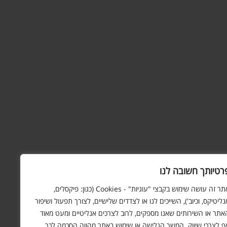
רטיותך חשובה לנו
אתר זה עושה שימוש בקבצי "עוגיות" - Cookies (כגון: פיקסלים,
נליטיקס, וכיוב'), השייכים לנו או לצדדים שלישיים, לצורך תפעול ושיפור
אתר או השירותים שאנו מספקים, לרוב לצרכים אנליטיים ומעט מאוד
ף לצרכי שיווק. המשך הגלישה או שימוש באתר מהווה הסכמה לכך.