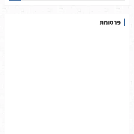
פ
ו
ש
פרסומת
ב
א
ת
ר