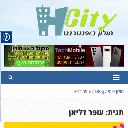
Ski
t
conten
Hcity – חולון באינטרנט
פורטל החדשות והמידע של חולון
חולון סיטי
Blog
עופר דליאן
תגית:
עופר דליאן