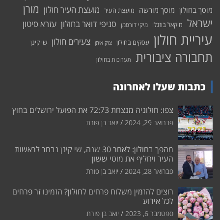
מורן
מועצת העיר חולון
מוסך בחולון
מוסך מורשה
מועצת העיר
ישראל
סניפי דואר בחולון
עזרא סיטון
מיקאל בוזגלו
מיקי דורסמן
עיריית חולון
צעירים חולון
עסקים בחולון
שי קינן
צוק איתן
תחבורה ציבורית
תערוכות בחולון
כתבות שעלו לאחרונה
צפו: חולוניה מנצחת 72:73 את הפועל ירושלים בחוץ
פברואר 29, 2024
יואב בן פורת
מהפך בחולון: לאחר 30 שנה, שי קינן נבחר לראשות
העיר ויחליף את מוטי ששון
פברואר 28, 2024
יואב בן פורת
רוצים להזמין משלוח פרחים לחולון? הזמינו זר פרחים
לכל אירוע
ספטמבר 6, 2023
יואב בן פורת