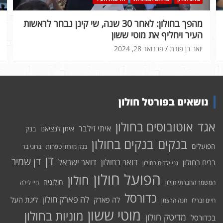
מהפך בחולון: לאחר 30 שנה, שי קינן נבחר לראשות
העיר ויחליף את מוטי ששון
יואב בן פורת
פברואר 28, 2024
נושאים בפורטל חולון
אוטובוסים בחולון
אגד
איתי זילבר
איתן לנציאנו
בנק
בנקים בחולון
בנקים
הפועלים
בנק מזרחי טפחות
ברוני בר
דן
דן שמיר
דואר בחולון
דואר ישראל
ברים בחולון
גני ילדים בחולון
הפועל חולון
חולון
חולוניה
המשמר החברתי חולון
חיי לילה
כדורסל
לה פארק חולון
לה פארק
ליגת העל
חיים זברלו
חנה הרצמן
מוטי ששון
מוניות בחולון
מדיטק חולון
בכדורסל