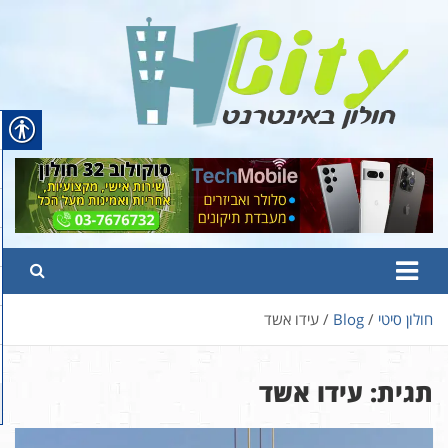
Ski
t
conten
Hcity – חולון באינטרנט
פורטל החדשות והמידע של חולון
חולון סיטי
Blog
עידו אשד
תגית:
עידו אשד