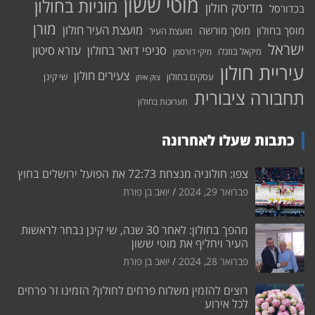
מוטי ששון
מוניות בחולון
מדיטק חולון
בכדורסל
מורן
מועצת העיר חולון
מוסך בחולון
מוסך מורשה
מועצת העיר
ישראל
סניפי דואר בחולון
עזרא סיטון
מיקאל בוזגלו
מיקי דורסמן
עיריית חולון
צעירים חולון
עסקים בחולון
שי קינן
צוק איתן
תחבורה ציבורית
תערוכות בחולון
כתבות שעלו לאחרונה
צפו: חולוניה מנצחת 72:73 את הפועל ירושלים בחוץ
פברואר 29, 2024
יואב בן פורת
מהפך בחולון: לאחר 30 שנה, שי קינן נבחר לראשות
העיר ויחליף את מוטי ששון
פברואר 28, 2024
יואב בן פורת
רוצים להזמין משלוח פרחים לחולון? הזמינו זר פרחים
לכל אירוע