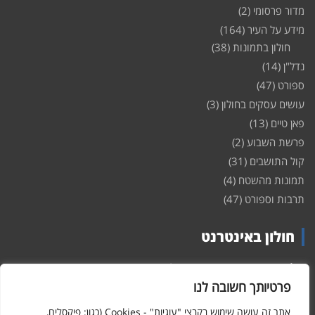
מדור פרסומי
(2)
מידע על העיר
(164)
חולון בתמונות
(38)
נדל"ן
(14)
ספורט
(47)
עושים עסקים בחולון
(3)
פאן טיים
(13)
פרשת השבוע
(2)
קול התושבים
(31)
תמונות מהשטח
(4)
תרבות וספורט
(47)
חולון באינטרנט
חולון
באינטרנט – האתר שמביא לכם עדכונים ומידע מהשטח מהעיר
חולון. במה פתוחה לקול תושבי חולון באינטרנט, מידע על
דירות
פרטיותך חשובה לנו
ופרוייקטים חדשים בעיר, חיי לילה, וכן טורי דעה, עסקים בחולון, ודיונים על
הנעשה בעיר. אתם מוזמנים ומוזמנות להשתתף בדיון ולשלוח לנו כתבות
אתר זה עושה שימוש בקבצי "עוגיות" - Cookies (כגון: פיקסלים,