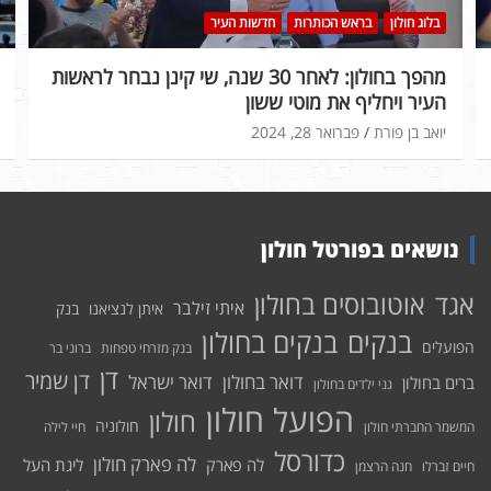
בלוג חולון
בראש הכותרות
חדשות העיר
מהפך בחולון: לאחר 30 שנה, שי קינן נבחר לראשות
העיר ויחליף את מוטי ששון
יואב בן פורת
פברואר 28, 2024
נושאים בפורטל חולון
אוטובוסים בחולון
אגד
איתי זילבר
איתן לנציאנו
בנק
בנקים בחולון
בנקים
הפועלים
בנק מזרחי טפחות
ברוני בר
דן
דן שמיר
דואר בחולון
דואר ישראל
ברים בחולון
גני ילדים בחולון
הפועל חולון
חולון
חולוניה
המשמר החברתי חולון
חיי לילה
כדורסל
לה פארק חולון
לה פארק
ליגת העל
חיים זברלו
חנה הרצמן