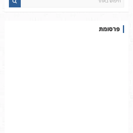
י
פ
ו
ש
פרסומת
ב
א
ת
ר