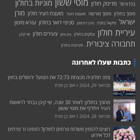
מוטי ששון
מוניות בחולון
מדיטק חולון
בכדורסל
מורן
מועצת העיר חולון
מוסך בחולון
מוסך מורשה
מועצת העיר
ישראל
סניפי דואר בחולון
עזרא סיטון
מיקאל בוזגלו
מיקי דורסמן
עיריית חולון
צעירים חולון
עסקים בחולון
שי קינן
צוק איתן
תחבורה ציבורית
תערוכות בחולון
כתבות שעלו לאחרונה
צפו: חולוניה מנצחת 72:73 את הפועל ירושלים בחוץ
פברואר 29, 2024
יואב בן פורת
מהפך בחולון: לאחר 30 שנה, שי קינן נבחר לראשות
העיר ויחליף את מוטי ששון
פברואר 28, 2024
יואב בן פורת
רוצים להזמין משלוח פרחים לחולון? הזמינו זר פרחים
לכל אירוע