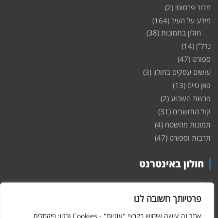
מדור פרסומי
(2)
מידע על העיר
(164)
חולון בתמונות
(38)
נדל"ן
(14)
ספורט
(47)
עושים עסקים בחולון
(3)
פאן טיים
(13)
פרשת השבוע
(2)
קול התושבים
(31)
תמונות מהשטח
(4)
תרבות וספורט
(47)
חולון באינטרנט
חולון
באינטרנט – האתר שמביא לכם עדכונים ומידע מהשטח מהעיר
חולון. במה פתוחה לקול תושבי חולון באינטרנט, מידע על
דירות
פרטיותך חשובה לנו
ופרוייקטים חדשים בעיר, חיי לילה, וכן טורי דעה, עסקים בחולון, ודיונים על
הנעשה בעיר. אתם מוזמנים ומוזמנות להשתתף בדיון ולשלוח לנו כתבות
אתר זה עושה שימוש בקבצי "עוגיות" - Cookies (כגון: פיקסלים,