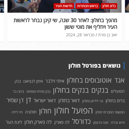
בלוג חולון
בראש הכותרות
חדשות העיר
מהפך בחולון: לאחר 30 שנה, שי קינן נבחר לראשות
העיר ויחליף את מוטי ששון
יואב בן פורת
פברואר 28, 2024
נושאים בפורטל חולון
אוטובוסים בחולון
אגד
איתי זילבר
איתן לנציאנו
בנק
בנקים בחולון
בנקים
הפועלים
בנק מזרחי טפחות
ברוני בר
דן
דן שמיר
דואר בחולון
דואר ישראל
ברים בחולון
גני ילדים בחולון
הפועל חולון
חולון
חולוניה
המשמר החברתי חולון
חיי לילה
כדורסל
לה פארק חולון
לה פארק
ליגת העל
חיים זברלו
חנה הרצמן