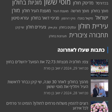
מוטי ששון
מוניות בחולון
מדיטק חולון
בכדורסל
מורן
מועצת העיר חולון
מוסך בחולון
מוסך מורשה
מועצת העיר
ישראל
סניפי דואר בחולון
עזרא סיטון
מיקאל בוזגלו
מיקי דורסמן
עיריית חולון
צעירים חולון
עסקים בחולון
שי קינן
צוק איתן
תחבורה ציבורית
תערוכות בחולון
כתבות שעלו לאחרונה
צפו: חולוניה מנצחת 72:73 את הפועל ירושלים בחוץ
פברואר 29, 2024
יואב בן פורת
מהפך בחולון: לאחר 30 שנה, שי קינן נבחר לראשות
העיר ויחליף את מוטי ששון
פברואר 28, 2024
יואב בן פורת
רוצים להזמין משלוח פרחים לחולון? הזמינו זר פרחים
לכל אירוע