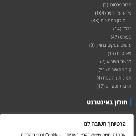
מדור פרסומי
(2)
מידע על העיר
(164)
חולון בתמונות
(38)
נדל"ן
(14)
ספורט
(47)
עושים עסקים בחולון
(3)
פאן טיים
(13)
פרשת השבוע
(2)
קול התושבים
(31)
תמונות מהשטח
(4)
תרבות וספורט
(47)
חולון באינטרנט
חולון
באינטרנט – האתר שמביא לכם עדכונים ומידע מהשטח מהעיר
חולון. במה פתוחה לקול תושבי חולון באינטרנט, מידע על
דירות
פרטיותך חשובה לנו
ופרוייקטים חדשים בעיר, חיי לילה, וכן טורי דעה, עסקים בחולון, ודיונים על
הנעשה בעיר. אתם מוזמנים ומוזמנות להשתתף בדיון ולשלוח לנו כתבות
אתר זה עושה שימוש בקבצי "עוגיות" - Cookies (כגון: פיקסלים,