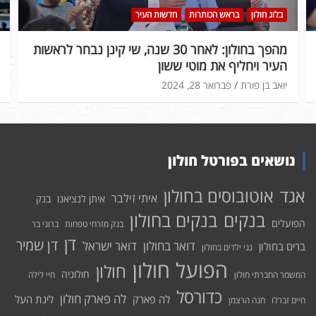
בלוג חולון
בראש הכותרות
חדשות העיר
מהפך בחולון: לאחר 30 שנה, שי קינן נבחר לראשות
העיר ויחליף את מוטי ששון
יואב בן פורת
פברואר 28, 2024
נושאים בפורטל חולון
אוטובוסים בחולון
אגד
איתי זילבר
איתן לנציאנו
בנק
בנקים בחולון
בנקים
הפועלים
בנק מזרחי טפחות
ברוני בר
דן
דן שמיר
דואר בחולון
דואר ישראל
ברים בחולון
גני ילדים בחולון
הפועל חולון
חולון
חולוניה
המשמר החברתי חולון
חיי לילה
כדורסל
לה פארק חולון
לה פארק
ליגת העל
חיים זברלו
חנה הרצמן