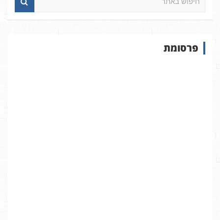
י
פ
ו
ש
פרסומת
ב
א
ת
ר