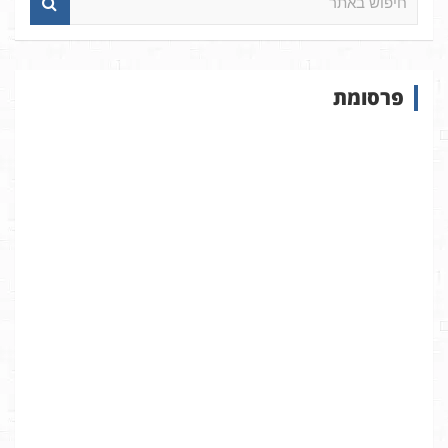
י
פ
ו
ש
פרסומת
ב
א
ת
ר