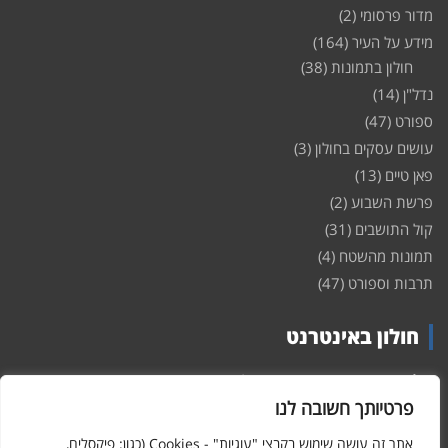
מדור פרסומי
(2)
מידע על העיר
(164)
חולון בתמונות
(38)
נדל"ן
(14)
ספורט
(47)
עושים עסקים בחולון
(3)
פאן טיים
(13)
פרשת השבוע
(2)
קול התושבים
(31)
תמונות מהשטח
(4)
תרבות וספורט
(47)
חולון באינטרנט
חולון
באינטרנט – האתר שמביא לכם עדכונים ומידע מהשטח מהעיר
חולון. במה פתוחה לקול תושבי חולון באינטרנט, מידע על
דירות
פרטיותך חשובה לנו
ופרוייקטים חדשים בעיר, חיי לילה, וכן טורי דעה, עסקים בחולון, ודיונים על
הנעשה בעיר. אתם מוזמנים ומוזמנות להשתתף בדיון ולשלוח לנו כתבות
אתר זה עושה שימוש בקבצי "עוגיות" - Cookies (כגון: פיקסלים,