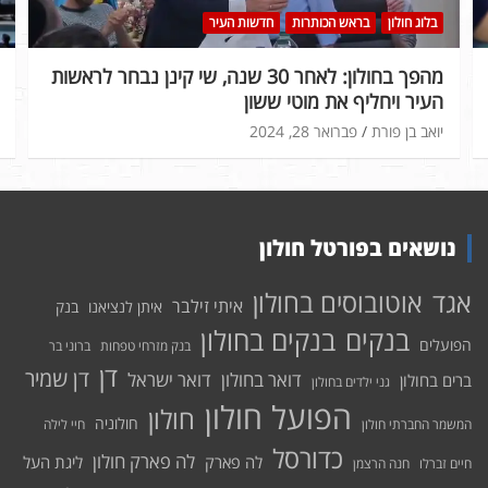
בלוג חולון
בראש הכותרות
חדשות העיר
מהפך בחולון: לאחר 30 שנה, שי קינן נבחר לראשות
העיר ויחליף את מוטי ששון
יואב בן פורת
פברואר 28, 2024
נושאים בפורטל חולון
אוטובוסים בחולון
אגד
איתי זילבר
איתן לנציאנו
בנק
בנקים בחולון
בנקים
הפועלים
בנק מזרחי טפחות
ברוני בר
דן
דן שמיר
דואר בחולון
דואר ישראל
ברים בחולון
גני ילדים בחולון
הפועל חולון
חולון
חולוניה
המשמר החברתי חולון
חיי לילה
כדורסל
לה פארק חולון
לה פארק
ליגת העל
חיים זברלו
חנה הרצמן