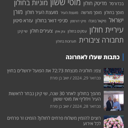
מוטי ששון
מוניות בחולון
מדיטק חולון
בכדורסל
מורן
מועצת העיר חולון
מוסך בחולון
מוסך מורשה
מועצת העיר
ישראל
סניפי דואר בחולון
עזרא סיטון
מיקאל בוזגלו
מיקי דורסמן
עיריית חולון
צעירים חולון
עסקים בחולון
שי קינן
צוק איתן
תחבורה ציבורית
תערוכות בחולון
כתבות שעלו לאחרונה
צפו: חולוניה מנצחת 72:73 את הפועל ירושלים בחוץ
פברואר 29, 2024
יואב בן פורת
מהפך בחולון: לאחר 30 שנה, שי קינן נבחר לראשות
העיר ויחליף את מוטי ששון
פברואר 28, 2024
יואב בן פורת
רוצים להזמין משלוח פרחים לחולון? הזמינו זר פרחים
לכל אירוע