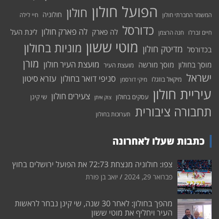
הפועל חולון
חולון
חולוניה
המשמר החברתי חולון
חיי לילה
כדורסל
לה פארק חולון
לה פארק
ליגת העל
חיים זברלו
חנה הרצמן
מוטי ששון
מוניות בחולון
מדיטק חולון
בכדורסל
מורן
מועצת העיר חולון
מוסך בחולון
מוסך מורשה
מועצת העיר
ישראל
סניפי דואר בחולון
עזרא סיטון
מיקאל בוזגלו
מיקי דורסמן
עיריית חולון
צעירים חולון
עסקים בחולון
שי קינן
צוק איתן
תחבורה ציבורית
תערוכות בחולון
כתבות שעלו לאחרונה
צפו: חולוניה מנצחת 72:73 את הפועל ירושלים בחוץ
פברואר 29, 2024
יואב בן פורת
מהפך בחולון: לאחר 30 שנה, שי קינן נבחר לראשות
העיר ויחליף את מוטי ששון