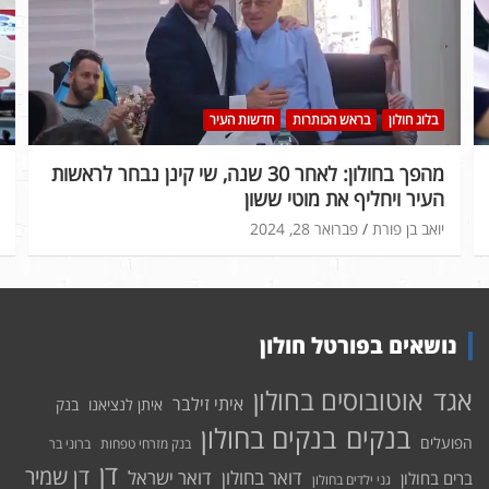
בלוג חולון
בראש הכותרות
חדשות העיר
מהפך בחולון: לאחר 30 שנה, שי קינן נבחר לראשות
העיר ויחליף את מוטי ששון
יואב בן פורת
פברואר 28, 2024
נושאים בפורטל חולון
אוטובוסים בחולון
אגד
איתי זילבר
איתן לנציאנו
בנק
בנקים בחולון
בנקים
הפועלים
בנק מזרחי טפחות
ברוני בר
דן
דן שמיר
דואר בחולון
דואר ישראל
ברים בחולון
גני ילדים בחולון