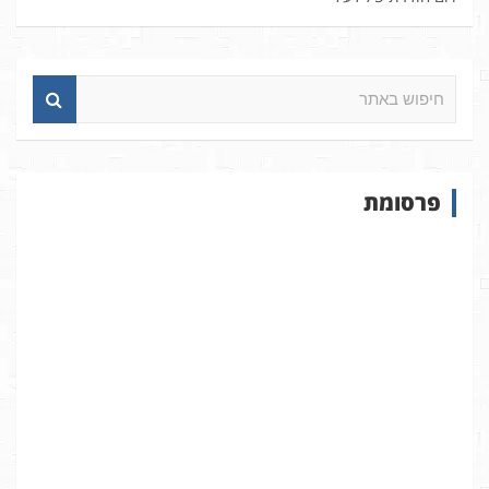
ח
י
פ
ו
ש
פרסומת
ב
א
ת
ר