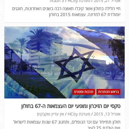
אפריל 21, 2015
מערכת HCity
3 תגובות
חיי הלילה בחולון אשר קיבלו תאוצה רבה בשנים האחרונות, חוגגים
יומולדת 67 למדינה. עצמאות 2015 בחולון
בראש הכותרות
תרבות וספורט
טקסי יום הזיכרון ומופעי יום העצמאות ה-67 בחולון
אפריל 13, 2015
מערכת HCity
אין עדיין טוקבקים
חולון תתייחד עם זכר הנופלים, ותחגוג 67 שנות עצמאות לישראל
ויום הולדת 75 לעיר