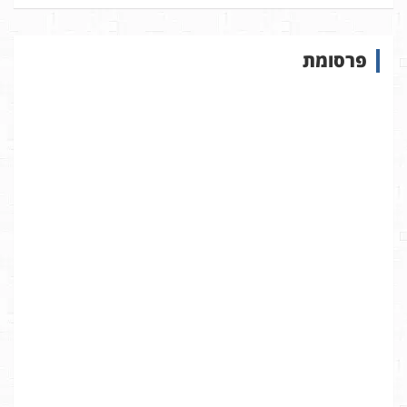
פ
ו
ש
פרסומת
ב
א
ת
ר