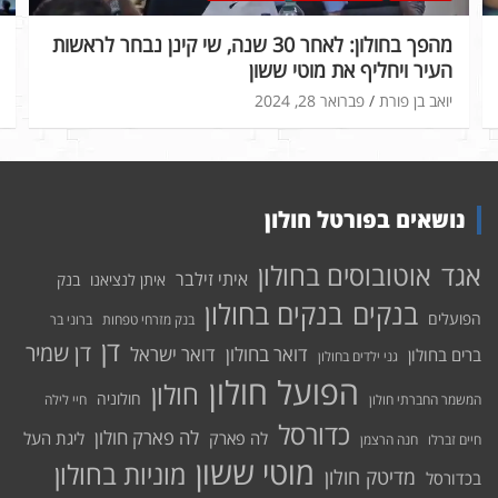
מהפך בחולון: לאחר 30 שנה, שי קינן נבחר לראשות
העיר ויחליף את מוטי ששון
יואב בן פורת
פברואר 28, 2024
נושאים בפורטל חולון
אוטובוסים בחולון
אגד
איתי זילבר
איתן לנציאנו
בנק
בנקים בחולון
בנקים
הפועלים
בנק מזרחי טפחות
ברוני בר
דן
דן שמיר
דואר בחולון
דואר ישראל
ברים בחולון
גני ילדים בחולון
הפועל חולון
חולון
חולוניה
המשמר החברתי חולון
חיי לילה
כדורסל
לה פארק חולון
לה פארק
ליגת העל
חיים זברלו
חנה הרצמן
מוטי ששון
מוניות בחולון
מדיטק חולון
בכדורסל