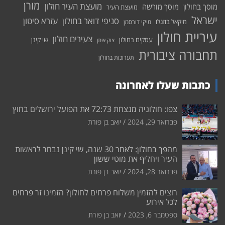
מורן
מועצת העיר חולון
מוסך בחולון
מוסך מורשה
מועצת העיר
ישראל
סניפי דואר בחולון
עזרא סיטון
מיקאל בוזגלו
מיקי דורסמן
עיריית חולון
צעירים חולון
עסקים בחולון
שי קינן
צוק איתן
תחבורה ציבורית
תערוכות בחולון
כתבות שעלו לאחרונה
צפו: חולוניה מנצחת 72:73 את הפועל ירושלים בחוץ
פברואר 29, 2024
יואב בן פורת
מהפך בחולון: לאחר 30 שנה, שי קינן נבחר לראשות
העיר ויחליף את מוטי ששון
פברואר 28, 2024
יואב בן פורת
רוצים להזמין משלוח פרחים לחולון? הזמינו זר פרחים
לכל אירוע
ספטמבר 6, 2023
יואב בן פורת