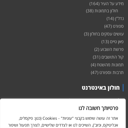
מידע על העיר
(164)
חולון בתמונות
(38)
נדל"ן
(14)
ספורט
(47)
עושים עסקים בחולון
(3)
פאן טיים
(13)
פרשת השבוע
(2)
קול התושבים
(31)
תמונות מהשטח
(4)
תרבות וספורט
(47)
חולון באינטרנט
חולון
באינטרנט – האתר שמביא לכם עדכונים ומידע מהשטח מהעיר
חולון. במה פתוחה לקול תושבי חולון באינטרנט, מידע על
דירות
פרטיותך חשובה לנו
ופרוייקטים חדשים בעיר, חיי לילה, וכן טורי דעה, עסקים בחולון, ודיונים על
הנעשה בעיר. אתם מוזמנים ומוזמנות להשתתף בדיון ולשלוח לנו כתבות
אתר זה עושה שימוש בקבצי "עוגיות" - Cookies (כגון: פיקסלים,
ואף להגיב על הכתבות המפורסמות באתר.
אנליטיקס, וכיוב'), השייכים לנו או לצדדים שלישיים, לצורך תפעול ושיפור