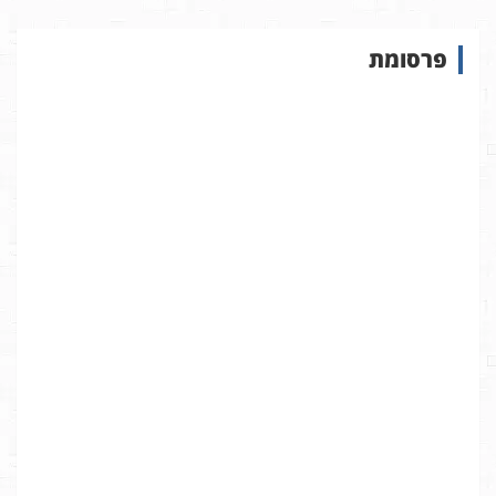
ו
ש
פרסומת
ב
א
ת
ר