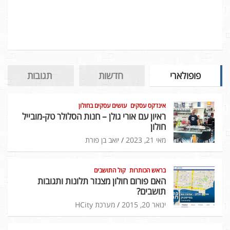
פופולארי
חדשות
תגובות
אינדקס עסקים
עושים עסקים בחולון
ראיון עם אורי גולן – חנות הסלולר טק-מובייל
חולון
מאי 21, 2023
יואב בן פורת
בראש הכותרות
קול התושבים
האם פורום חולון מצנזר תלונות ותגובות
תושבים?
ינואר 20, 2015
מערכת HCity