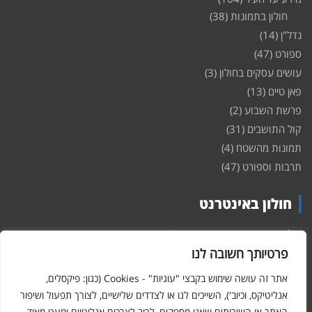
חולון בתמונות
(38)
נדל"ן
(14)
ספורט
(47)
עושים עסקים בחולון
(3)
פאן טיים
(13)
פרשת השבוע
(2)
קול התושבים
(31)
תמונות מהשטח
(4)
תרבות וספורט
(47)
חולון באינטרנט
חולון
באינטרנט – האתר שמביא לכם עדכונים ומידע מהשטח מהעיר
חולון. במה פתוחה לקול תושבי חולון באינטרנט, מידע על
דירות
פרטיותך חשובה לנו
ופרוייקטים חדשים בעיר, חיי לילה, וכן טורי דעה, עסקים בחולון, ודיונים על
הנעשה בעיר. אתם מוזמנים ומוזמנות להשתתף בדיון ולשלוח לנו כתבות
אתר זה עושה שימוש בקבצי "עוגיות" - Cookies (כגון: פיקסלים,
ואף להגיב על הכתבות המפורסמות באתר.
אנליטיקס, וכיוב'), השייכים לנו או לצדדים שלישיים, לצורך תפעול ושיפור
האתר או השירותים שאנו מספקים, לרוב לצרכים אנליטיים ומעט מאוד