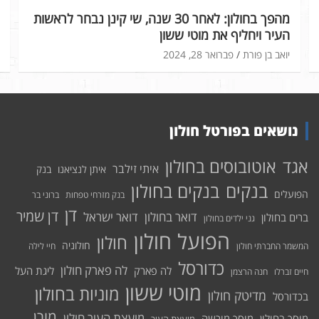
מהפך בחולון: לאחר 30 שנה, שי קינן נבחר לראשות
העיר ויחליף את מוטי ששון
יואב בן פורת
פברואר 28, 2024
נושאים בפורטל חולון
אוטובוסים בחולון
אגד
איתי זילבר
איתן לנציאנו
בנק
בנקים בחולון
בנקים
הפועלים
בנק מזרחי טפחות
ברוני בר
דן
דן שמיר
דואר בחולון
דואר ישראל
ברים בחולון
גני ילדים בחולון
הפועל חולון
חולון
חולוניה
המשמר החברתי חולון
חיי לילה
כדורסל
לה פארק חולון
לה פארק
ליגת העל
חיים זברלו
חנה הרצמן
מוטי ששון
מוניות בחולון
מדיטק חולון
בכדורסל
מורן
מועצת העיר חולון
מוסך בחולון
מוסך מורשה