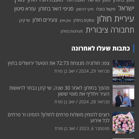
מועצת העיר
ישראל
סניפי דואר בחולון
עזרא סיטון
מיקאל בוזגלו
מיקי דורסמן
עיריית חולון
צעירים חולון
עסקים בחולון
שי קינן
צוק איתן
תחבורה ציבורית
תערוכות בחולון
כתבות שעלו לאחרונה
צפו: חולוניה מנצחת 72:73 את הפועל ירושלים בחוץ
פברואר 29, 2024
יואב בן פורת
מהפך בחולון: לאחר 30 שנה, שי קינן נבחר לראשות
העיר ויחליף את מוטי ששון
פברואר 28, 2024
יואב בן פורת
רוצים להזמין משלוח פרחים לחולון? הזמינו זר פרחים
לכל אירוע
ספטמבר 6, 2023
יואב בן פורת