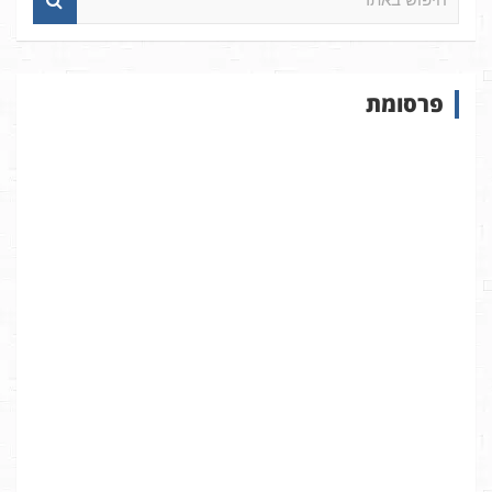
י
פ
ו
ש
פרסומת
ב
א
ת
ר