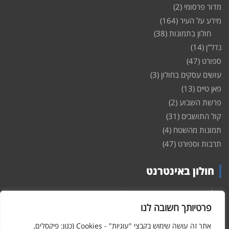
מדור פרסומי
(2)
מידע על העיר
(164)
חולון בתמונות
(38)
נדל"ן
(14)
ספורט
(47)
עושים עסקים בחולון
(3)
פאן טיים
(13)
פרשת השבוע
(2)
קול התושבים
(31)
תמונות מהשטח
(4)
תרבות וספורט
(47)
חולון באינטרנט
חולון
באינטרנט – האתר שמביא לכם עדכונים ומידע מהשטח מהעיר
חולון. במה פתוחה לקול תושבי חולון באינטרנט, מידע על
דירות
פרטיותך חשובה לנו
ופרוייקטים חדשים בעיר, חיי לילה, וכן טורי דעה, עסקים בחולון, ודיונים על
הנעשה בעיר. אתם מוזמנים ומוזמנות להשתתף בדיון ולשלוח לנו כתבות
אתר זה עושה שימוש בקבצי "עוגיות" - Cookies (כגון: פיקסלים,