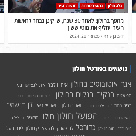
בלוג חולון
בראש הכותרות
חדשות העיר
מהפך בחולון: לאחר 30 שנה, שי קינן נבחר לראשות
העיר ויחליף את מוטי ששון
יואב בן פורת
פברואר 28, 2024
נושאים בפורטל חולון
אוטובוסים בחולון
אגד
איתי זילבר
איתן לנציאנו
בנק
בנקים בחולון
בנקים
הפועלים
בנק מזרחי טפחות
ברוני בר
דן
דן שמיר
דואר בחולון
דואר ישראל
ברים בחולון
גני ילדים בחולון
הפועל חולון
חולון
חולוניה
המשמר החברתי חולון
חיי לילה
כדורסל
לה פארק חולון
לה פארק
ליגת העל
חיים זברלו
חנה הרצמן