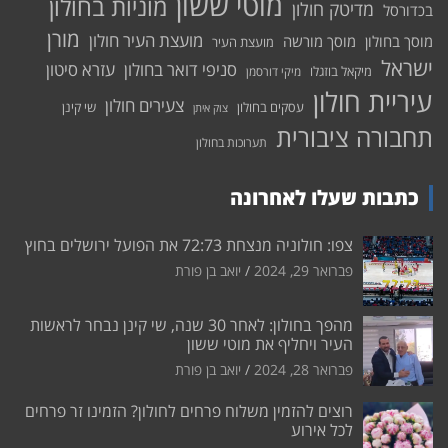
מוטי ששון
מוניות בחולון
מדיטק חולון
בכדורסל
מורן
מועצת העיר חולון
מוסך בחולון
מוסך מורשה
מועצת העיר
ישראל
סניפי דואר בחולון
עזרא סיטון
מיקאל בוזגלו
מיקי דורסמן
עיריית חולון
צעירים חולון
עסקים בחולון
שי קינן
צוק איתן
תחבורה ציבורית
תערוכות בחולון
כתבות שעלו לאחרונה
צפו: חולוניה מנצחת 72:73 את הפועל ירושלים בחוץ
פברואר 29, 2024
יואב בן פורת
מהפך בחולון: לאחר 30 שנה, שי קינן נבחר לראשות
העיר ויחליף את מוטי ששון
פברואר 28, 2024
יואב בן פורת
רוצים להזמין משלוח פרחים לחולון? הזמינו זר פרחים
לכל אירוע