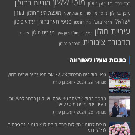
מוטי ששון
מוניות בחולון
מדיטק חולון
בכדורסל
מורן
מועצת העיר חולון
מוסך בחולון
מוסך מורשה
מועצת העיר
ישראל
סניפי דואר בחולון
עזרא סיטון
מיקאל בוזגלו
מיקי דורסמן
עיריית חולון
צעירים חולון
עסקים בחולון
שי קינן
צוק איתן
תחבורה ציבורית
תערוכות בחולון
כתבות שעלו לאחרונה
צפו: חולוניה מנצחת 72:73 את הפועל ירושלים בחוץ
פברואר 29, 2024
יואב בן פורת
מהפך בחולון: לאחר 30 שנה, שי קינן נבחר לראשות
העיר ויחליף את מוטי ששון
פברואר 28, 2024
יואב בן פורת
רוצים להזמין משלוח פרחים לחולון? הזמינו זר פרחים
לכל אירוע