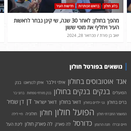
בלוג חולון
בראש הכותרות
חדשות העיר
מהפך בחולון: לאחר 30 שנה, שי קינן נבחר לראשות
העיר ויחליף את מוטי ששון
יואב בן פורת
פברואר 28, 2024
נושאים בפורטל חולון
אוטובוסים בחולון
אגד
איתי זילבר
איתן לנציאנו
בנק
בנקים בחולון
בנקים
הפועלים
בנק מזרחי טפחות
ברוני בר
דן
דן שמיר
דואר בחולון
דואר ישראל
ברים בחולון
גני ילדים בחולון
הפועל חולון
חולון
חולוניה
המשמר החברתי חולון
חיי לילה
כדורסל
לה פארק חולון
לה פארק
ליגת העל
חיים זברלו
חנה הרצמן