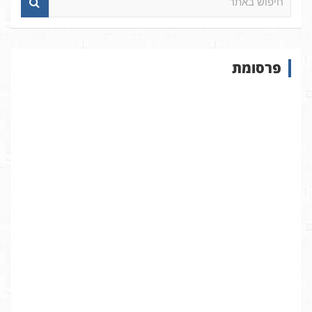
י
פ
ו
ש
פרסומת
ב
א
ת
ר