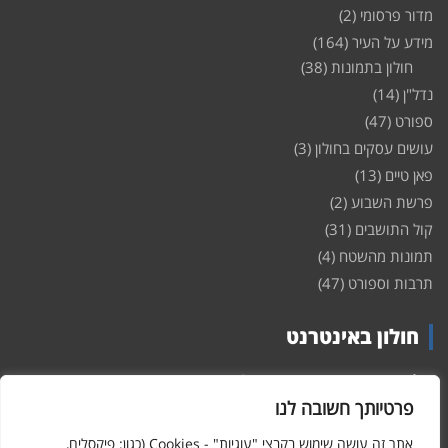
מדור פרסומי
(2)
מידע על העיר
(164)
חולון בתמונות
(38)
נדל"ן
(14)
ספורט
(47)
עושים עסקים בחולון
(3)
פאן טיים
(13)
פרשת השבוע
(2)
קול התושבים
(31)
תמונות מהשטח
(4)
תרבות וספורט
(47)
חולון באינטרנט
חולון
באינטרנט – האתר שמביא לכם עדכונים ומידע מהשטח מהעיר
חולון. במה פתוחה לקול תושבי חולון באינטרנט, מידע על
דירות
פרטיותך חשובה לנו
ופרוייקטים חדשים בעיר, חיי לילה, וכן טורי דעה, עסקים בחולון, ודיונים על
הנעשה בעיר. אתם מוזמנים ומוזמנות להשתתף בדיון ולשלוח לנו כתבות
אתר זה עושה שימוש בקבצי "עוגיות" - Cookies (כגון: פיקסלים,