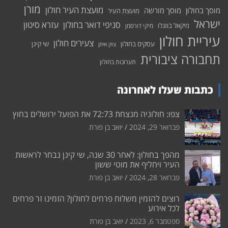
מורן
מועצת העיר חולון
מוסך בחולון
מוסך מורשה
מועצת העיר
ישראל
סניפי דואר בחולון
עזרא סיטון
מיקאל בוזגלו
מיקי דורסמן
עיריית חולון
צעירים חולון
עסקים בחולון
שי קינן
צוק איתן
תחבורה ציבורית
תערוכות בחולון
כתבות שעלו לאחרונה
צפו: חולוניה מנצחת 72:73 את הפועל ירושלים בחוץ
פברואר 29, 2024
יואב בן פורת
מהפך בחולון: לאחר 30 שנה, שי קינן נבחר לראשות
העיר ויחליף את מוטי ששון
פברואר 28, 2024
יואב בן פורת
רוצים להזמין משלוח פרחים לחולון? הזמינו זר פרחים
לכל אירוע
ספטמבר 6, 2023
יואב בן פורת