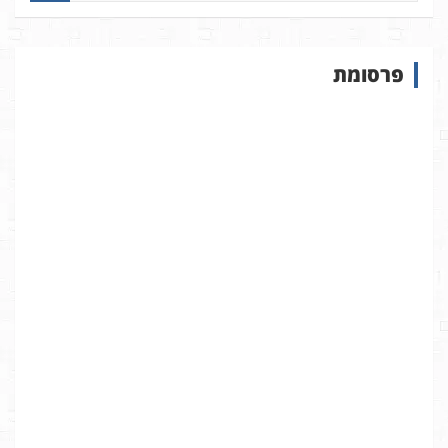
פ
ו
ש
פרסומת
ב
א
ת
ר