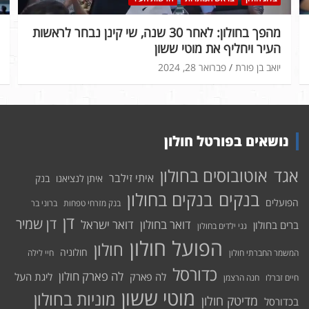
מהפך בחולון: לאחר 30 שנה, שי קינן נבחר לראשות
העיר ויחליף את מוטי ששון
יואב בן פורת
פברואר 28, 2024
נושאים בפורטל חולון
אוטובוסים בחולון
אגד
איתי זילבר
איתן לנציאנו
בנק
בנקים בחולון
בנקים
הפועלים
בנק מזרחי טפחות
ברוני בר
דן
דן שמיר
דואר בחולון
דואר ישראל
ברים בחולון
גני ילדים בחולון
הפועל חולון
חולון
חולוניה
המשמר החברתי חולון
חיי לילה
כדורסל
לה פארק חולון
לה פארק
ליגת העל
חיים זברלו
חנה הרצמן
מוטי ששון
מוניות בחולון
מדיטק חולון
בכדורסל