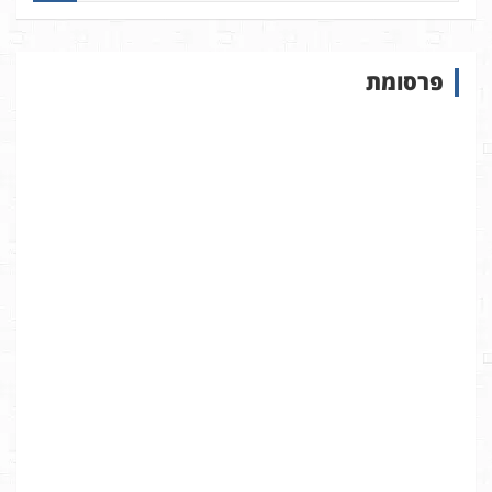
פ
ו
ש
פרסומת
ב
א
ת
ר