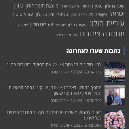
מורן
מועצת העיר חולון
מוסך בחולון
מוסך מורשה
מועצת העיר
ישראל
סניפי דואר בחולון
עזרא סיטון
מיקאל בוזגלו
מיקי דורסמן
עיריית חולון
צעירים חולון
עסקים בחולון
שי קינן
צוק איתן
תחבורה ציבורית
תערוכות בחולון
כתבות שעלו לאחרונה
צפו: חולוניה מנצחת 72:73 את הפועל ירושלים בחוץ
פברואר 29, 2024
יואב בן פורת
מהפך בחולון: לאחר 30 שנה, שי קינן נבחר לראשות
העיר ויחליף את מוטי ששון
פברואר 28, 2024
יואב בן פורת
רוצים להזמין משלוח פרחים לחולון? הזמינו זר פרחים
לכל אירוע
ספטמבר 6, 2023
יואב בן פורת