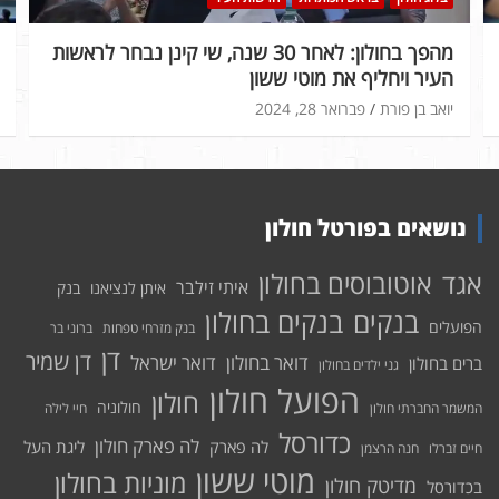
מהפך בחולון: לאחר 30 שנה, שי קינן נבחר לראשות
העיר ויחליף את מוטי ששון
יואב בן פורת
פברואר 28, 2024
נושאים בפורטל חולון
אוטובוסים בחולון
אגד
איתי זילבר
איתן לנציאנו
בנק
בנקים בחולון
בנקים
הפועלים
בנק מזרחי טפחות
ברוני בר
דן
דן שמיר
דואר בחולון
דואר ישראל
ברים בחולון
גני ילדים בחולון
הפועל חולון
חולון
חולוניה
המשמר החברתי חולון
חיי לילה
כדורסל
לה פארק חולון
לה פארק
ליגת העל
חיים זברלו
חנה הרצמן
מוטי ששון
מוניות בחולון
מדיטק חולון
בכדורסל