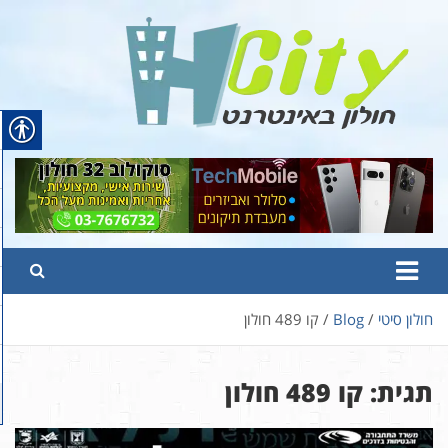
Ski
t
conten
Hcity – חולון באינטרנט
פורטל החדשות והמידע של חולון
חולון סיטי
Blog
קו 489 חולון
תגית:
קו 489 חולון