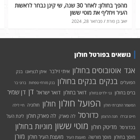
מהפך בחולון: לאחר 30 שנה, שי קינן נבחר לראשות
העיר ויחליף את מוטי ששון
יואב בן פורת
פברואר 28, 2024
נושאים בפורטל חולון
אוטובוסים בחולון
אגד
איתי זילבר
איתן לנציאנו
בנק
בנקים בחולון
בנקים
הפועלים
בנק מזרחי טפחות
ברוני בר
דן
דן שמיר
דואר בחולון
דואר ישראל
ברים בחולון
גני ילדים בחולון
הפועל חולון
חולון
חולוניה
המשמר החברתי חולון
חיי לילה
כדורסל
לה פארק חולון
לה פארק
ליגת העל
חיים זברלו
חנה הרצמן
מוטי ששון
מוניות בחולון
מדיטק חולון
בכדורסל
מורן
מועצת העיר חולון
מוסך בחולון
מוסך מורשה
מועצת העיר