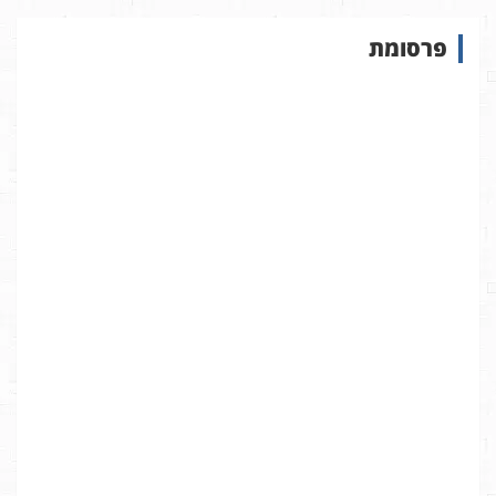
ו
ש
פרסומת
ב
א
ת
ר