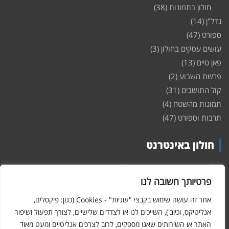
חולון בתמונות
(38)
נדל"ן
(14)
ספורט
(47)
עושים עסקים בחולון
(3)
פאן טיים
(13)
פרשת השבוע
(2)
קול התושבים
(31)
תמונות מהשטח
(4)
תרבות וספורט
(47)
חולון באינטרנט
חולון
באינטרנט – האתר שמביא לכם עדכונים ומידע מהשטח מהעיר
חולון. במה פתוחה לקול תושבי חולון באינטרנט, מידע על
דירות
פרטיותך חשובה לנו
ופרוייקטים חדשים בעיר, חיי לילה, וכן טורי דעה, עסקים בחולון, ודיונים על
הנעשה בעיר. אתם מוזמנים ומוזמנות להשתתף בדיון ולשלוח לנו כתבות
אתר זה עושה שימוש בקבצי "עוגיות" - Cookies (כגון: פיקסלים,
ואף להגיב על הכתבות המפורסמות באתר.
אנליטיקס, וכיוב'), השייכים לנו או לצדדים שלישיים, לצורך תפעול ושיפור
האתר או השירותים שאנו מספקים, לרוב לצרכים אנליטיים ומעט מאוד