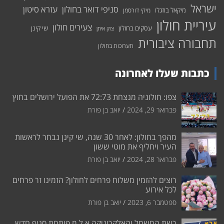
ישראל
סניפי דואר בחולון
עזרא סיטון
מיקאל בוזגלו
מיקי דורסמן
עיריית חולון
צעירים חולון
עסקים בחולון
שי קינן
צוק איתן
תחבורה ציבורית
תערוכות בחולון
כתבות שעלו לאחרונה
צפו: חולוניה מנצחת 72:73 את הפועל ירושלים בחוץ
פברואר 29, 2024
יואב בן פורת
מהפך בחולון: לאחר 30 שנה, שי קינן נבחר לראשות
העיר ויחליף את מוטי ששון
פברואר 28, 2024
יואב בן פורת
רוצים להזמין משלוח פרחים לחולון? הזמינו זר פרחים
לכל אירוע
ספטמבר 6, 2023
יואב בן פורת
רשת החשמל והאלקרוניקה א.ל.מ פותחת סניף חדש