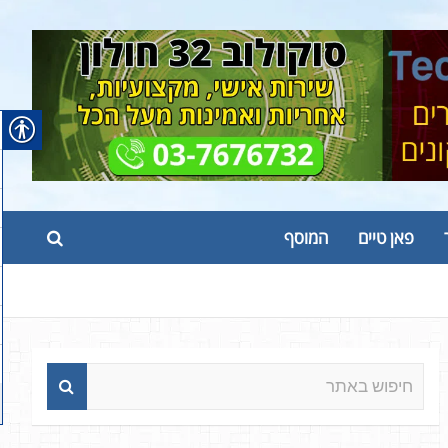
פאן טיים
המוסף
ח
י
פ
ו