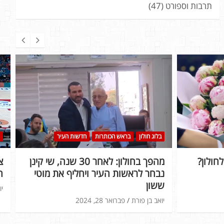
תרבות וספורט
(47)
בלוג חולון
בראש הכותרות
חדשות העיר
חולון?
מהפך בחולון: לאחר 30 שנה, שי קינן
נבחר לראשות העיר ויחליף את מוטי
ה
ששון
יו
יואב בן פורת
פברואר 28, 2024