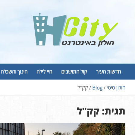
Ski
t
conten
Hcity – חולון באינטרנט
פורטל החדשות והמידע של חולון
חדשות העיר
קול התושבים
חיי לילה
חינוך והשכלה
חולון סיטי
Blog
קק"ל
תגית:
קק"ל