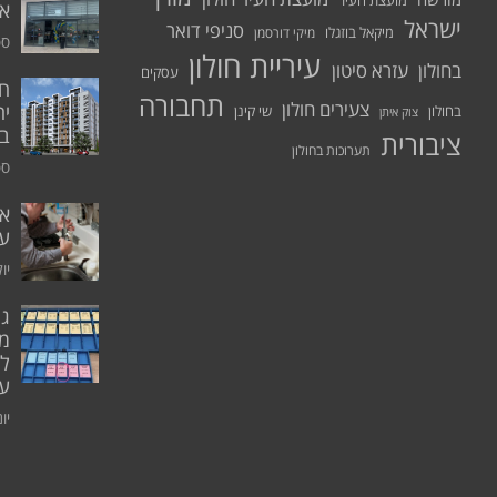
מועצת העיר
א.
ישראל
סניפי דואר
מיקאל בוזגלו
מיקי דורסמן
ספט
עיריית חולון
בחולון
עזרא סיטון
עסקים
תחבורה
צעירים חולון
יח
בחולון
שי קינן
צוק איתן
בר
ציבורית
תערוכות בחולון
ספט
אי
ע
יולי 0
גו
מו
ל
עו
יוני 0