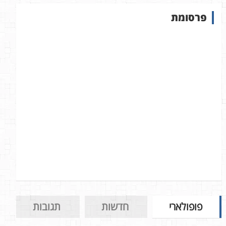
ש
פרסומת
ב
א
ת
ר
פופולארי
חדשות
תגובות