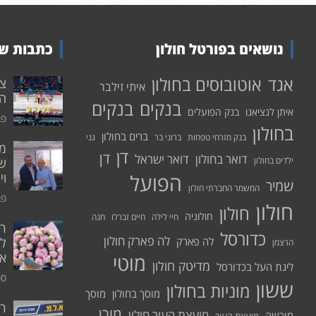
נושאים בפורטל חולון
כתבות שע
אוטובוסים בחולון
אגד
איתי זילבר
הפ
בנקים
בנקים
איתן לנציאנו
בנק הפועלים
פבר
בחולון
ברים בחולון
בנק מזרחי טפחות
ברוני בר
גני
דן
דן
דואר בחולון
דואר ישראל
ילדים בחולון
שי
הפועל
וי
שמיר
המשמר החברתי חולון
פבר
חולון
חולון
חולוניה
חיי לילה
חיים זברלו
חנה
רו
כדורסל
לה פארק חולון
לה פארק
לח
הרצמן
אי
מוטי
מדיטק חולון
ליגת העל בכדורסל
ספט
ששון
מוניות בחולון
מוסך בחולון
מוסך
ר
מורן
מועצת העיר חולון
מורשה