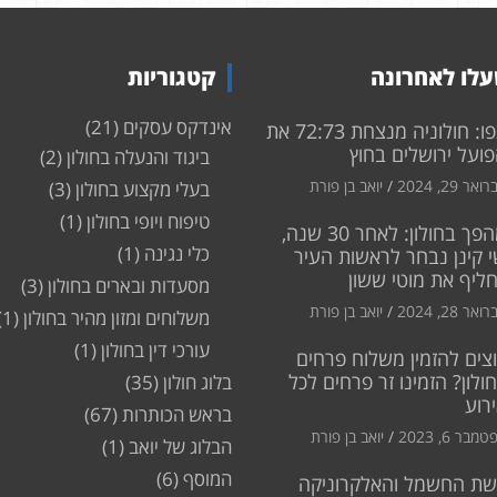
לו לאחרונה
קטגוריות
אינדקס עסקים
(21)
צפו: חולוניה מנצחת 72:73 את
ועל ירושלים בחוץ
ביגוד והנעלה בחולון
(2)
ואר 29, 2024
יואב בן פורת
בעלי מקצוע בחולון
(3)
טיפוח ויופי בחולון
(1)
מהפך בחולון: לאחר 30 שנה,
כלי נגינה
(1)
 קינן נבחר לראשות העיר
חליף את מוטי ששון
מסעדות ובארים בחולון
(3)
ואר 28, 2024
יואב בן פורת
משלוחים ומזון מהיר בחולון
(1)
עורכי דין בחולון
(1)
צים להזמין משלוח פרחים
ולון? הזמינו זר פרחים לכל
בלוג חולון
(35)
רוע
בראש הכותרות
(67)
מבר 6, 2023
יואב בן פורת
הבלוג של יואב
(1)
המוסף
(6)
שת החשמל והאלקרוניקה