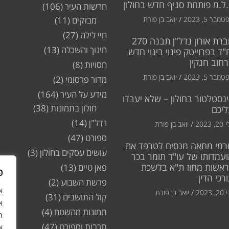
ל.מ פותחת סניף חדש בחולון
חדשות העיר
(106)
מבר 5, 2023
יואב בן פורת
מבזקים
(11)
חיי לילה
(27)
חברת אורון נדל"ן תבנה 270
חינוך והשכלה
(13)
"ד בפרוייטק פינוי בינוי חדש
חוב חנקין
חסויות
(8)
מבר 5, 2023
יואב בן פורת
מדור פרסומי
(2)
מידע על העיר
(164)
נסטלטור בחולון – שלא יעבדו
חולון בתמונות
(38)
ליכם
נדל"ן
(14)
2, 2023
יואב בן פורת
ספורט
(47)
רמי מחאה מנסים לטרפד את
עושים עסקים בחולון
(3)
עמדותו של עו"ד תומר בכר
ראשות מחוז ת"א בלשכת
פאן טיים
(13)
פ
רכי הדין
פרשת השבוע
(2)
2, 2023
יואב בן פורת
קול התושבים
(31)
א
תמונות מהשטח
(4)
ה
תרבות וספורט
(47)
א