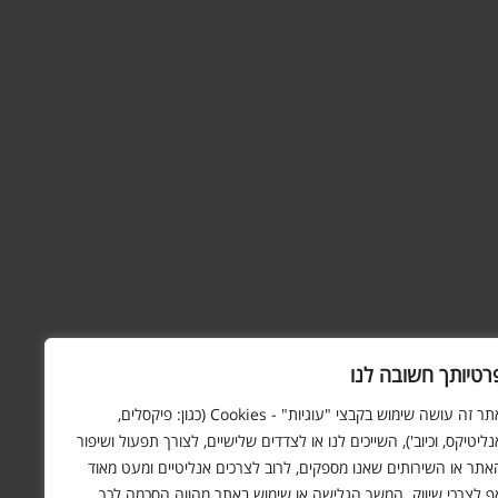
רטיותך חשובה לנו
אתר זה עושה שימוש בקבצי "עוגיות" - Cookies (כגון: פיקסלים,
נליטיקס, וכיוב'), השייכים לנו או לצדדים שלישיים, לצורך תפעול ושיפור
אתר או השירותים שאנו מספקים, לרוב לצרכים אנליטיים ומעט מאוד
ף לצרכי שיווק. המשך הגלישה או שימוש באתר מהווה הסכמה לכך.