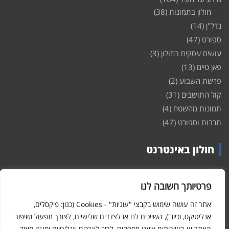
חולון בתמונות
(38)
נדל"ן
(14)
ספורט
(47)
עושים עסקים בחולון
(3)
פאן טיים
(13)
פרשת השבוע
(2)
קול התושבים
(31)
תמונות מהשטח
(4)
תרבות וספורט
(47)
חולון באינטרנט
חולון
באינטרנט – האתר שמביא לכם עדכונים ומידע מהשטח מהעיר
חולון. במה פתוחה לקול תושבי חולון באינטרנט, מידע על
דירות
פרטיותך חשובה לנו
ופרוייקטים חדשים בעיר, חיי לילה, וכן טורי דעה, עסקים בחולון, ודיונים על
הנעשה בעיר. אתם מוזמנים ומוזמנות להשתתף בדיון ולשלוח לנו כתבות
אתר זה עושה שימוש בקבצי "עוגיות" - Cookies (כגון: פיקסלים,
ואף להגיב על הכתבות המפורסמות באתר.
אנליטיקס, וכיוב'), השייכים לנו או לצדדים שלישיים, לצורך תפעול ושיפור
האתר או השירותים שאנו מספקים, לרוב לצרכים אנליטיים ומעט מאוד