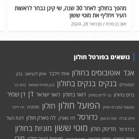
מהפך בחולון: לאחר 30 שנה, שי קינן נבחר לראשות
העיר ויחליף את מוטי ששון
יואב בן פורת
פברואר 28, 2024
נושאים בפורטל חולון
אוטובוסים בחולון
אגד
איתי זילבר
איתן לנציאנו
בנק
בנקים בחולון
בנקים
הפועלים
בנק מזרחי טפחות
ברוני בר
דן
דן שמיר
דואר בחולון
דואר ישראל
ברים בחולון
גני ילדים בחולון
הפועל חולון
חולון
חולוניה
המשמר החברתי חולון
חיי לילה
כדורסל
לה פארק חולון
לה פארק
ליגת העל
חיים זברלו
חנה הרצמן
מוטי ששון
מוניות בחולון
מדיטק חולון
בכדורסל
מורן
מועצת העיר חולון
מוסך בחולון
מוסך מורשה