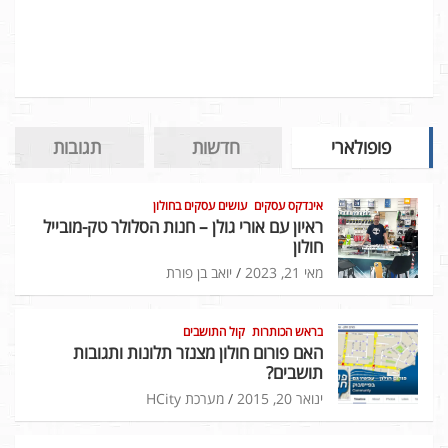
פופולארי
חדשות
תגובות
אינדקס עסקים
עושים עסקים בחולון
ראיון עם אורי גולן – חנות הסלולר טק-מובייל
חולון
מאי 21, 2023
יואב בן פורת
בראש הכותרות
קול התושבים
האם פורום חולון מצנזר תלונות ותגובות
תושבים?
ינואר 20, 2015
מערכת HCity