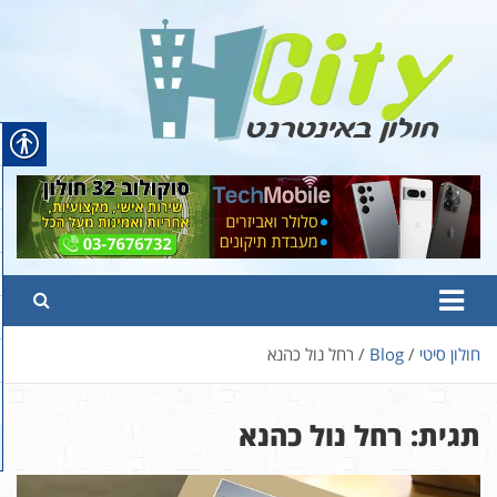
Ski
t
conten
Hcity – חולון באינטרנט
פורטל החדשות והמידע של חולון
חולון סיטי
Blog
רחל נול כהנא
תגית:
רחל נול כהנא