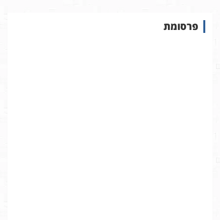
ו
ש
פרסומת
ב
א
ת
ר