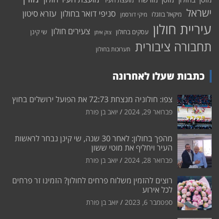
מועצת העיר
ישראל
סניפי דואר בחולון
עזרא סיטון
מיקאל בוזגלו
מיקי דורסמן
עיריית חולון
צעירים חולון
עסקים בחולון
שי קינן
צוק איתן
תחבורה ציבורית
תערוכות בחולון
כתבות שעלו לאחרונה
צפו: חולוניה מנצחת 72:73 את הפועל ירושלים בחוץ
פברואר 29, 2024
יואב בן פורת
מהפך בחולון: לאחר 30 שנה, שי קינן נבחר לראשות
העיר ויחליף את מוטי ששון
פברואר 28, 2024
יואב בן פורת
רוצים להזמין משלוח פרחים לחולון? הזמינו זר פרחים
לכל אירוע
ספטמבר 6, 2023
יואב בן פורת