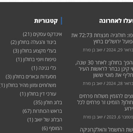
לו לאחרונה
קטגוריות
אינדקס עסקים
(21)
צפו: חולוניה מנצחת 72:73 את
ועל ירושלים בחוץ
ביגוד והנעלה בחולון
(2)
ואר 29, 2024
יואב בן פורת
בעלי מקצוע בחולון
(3)
טיפוח ויופי בחולון
(1)
מהפך בחולון: לאחר 30 שנה,
כלי נגינה
(1)
 קינן נבחר לראשות העיר
חליף את מוטי ששון
מסעדות ובארים בחולון
(3)
ואר 28, 2024
יואב בן פורת
משלוחים ומזון מהיר בחולון
(1)
עורכי דין בחולון
(1)
צים להזמין משלוח פרחים
ולון? הזמינו זר פרחים לכל
בלוג חולון
(35)
רוע
בראש הכותרות
(67)
מבר 6, 2023
יואב בן פורת
הבלוג של יואב
(1)
המוסף
(6)
שת החשמל והאלקרוניקה