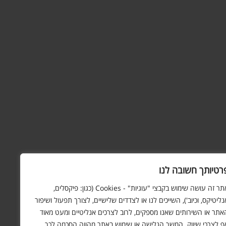
רטיותך חשובה לנו
אתר זה עושה שימוש בקבצי "עוגיות" - Cookies (כגון: פיקסלים,
נליטיקס, וכיוב'), השייכים לנו או לצדדים שלישיים, לצורך תפעול ושיפור
אתר או השירותים שאנו מספקים, לרוב לצרכים אנליטיים ומעט מאוד
ף לצרכי שיווק. המשך הגלישה או שימוש באתר מהווה הסכמה לכך.