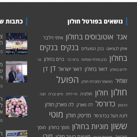
נושאים בפורטל חולון
כתבות שע
אוטובוסים בחולון
אגד
איתי זילבר
הפ
בנקים
בנקים
איתן לנציאנו
בנק הפועלים
פבר
בחולון
ברים בחולון
בנק מזרחי טפחות
ברוני בר
גני
דן
דן
דואר בחולון
דואר ישראל
ילדים בחולון
שי
הפועל
וי
שמיר
המשמר החברתי חולון
פבר
חולון
חולון
חולוניה
חיי לילה
חיים זברלו
חנה
רו
כדורסל
לה פארק חולון
לה פארק
לח
הרצמן
אי
מוטי
מדיטק חולון
ליגת העל בכדורסל
ספט
ששון
מוניות בחולון
מוסך בחולון
מוסך
ר
מורן
מועצת העיר חולון
מורשה