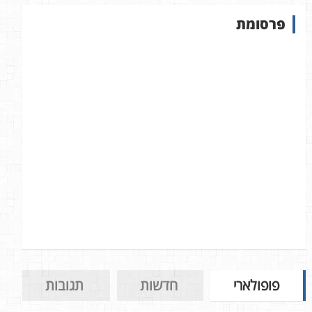
ש
פרסומת
ב
א
ת
ר
פופולארי
חדשות
תגובות