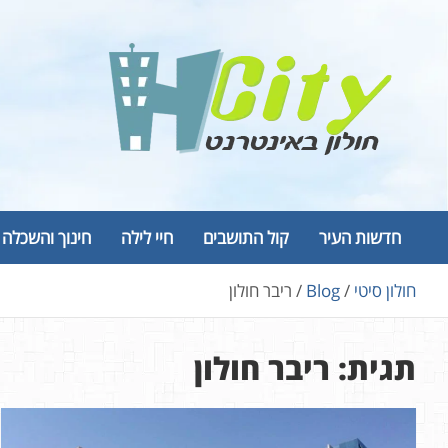
Ski
t
conten
Hcity – חולון באינטרנט
פורטל החדשות והמידע של חולון
חדשות העיר
קול התושבים
חיי לילה
חינוך והשכלה
חולון סיטי
Blog
ריבר חולון
תגית:
ריבר חולון