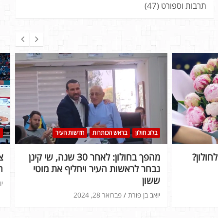
תרבות וספורט
(47)
בלוג חולון
בראש הכותרות
חדשות העיר
חולון?
מהפך בחולון: לאחר 30 שנה, שי קינן
נבחר לראשות העיר ויחליף את מוטי
ה
ששון
יו
יואב בן פורת
פברואר 28, 2024