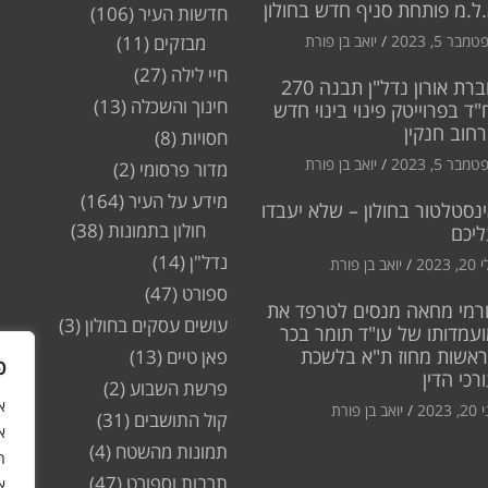
ל.מ פותחת סניף חדש בחולון
חדשות העיר
(106)
מבר 5, 2023
יואב בן פורת
מבזקים
(11)
חיי לילה
(27)
חברת אורון נדל"ן תבנה 270
חינוך והשכלה
(13)
"ד בפרוייטק פינוי בינוי חדש
חוב חנקין
חסויות
(8)
מבר 5, 2023
יואב בן פורת
מדור פרסומי
(2)
מידע על העיר
(164)
נסטלטור בחולון – שלא יעבדו
חולון בתמונות
(38)
ליכם
נדל"ן
(14)
2, 2023
יואב בן פורת
ספורט
(47)
רמי מחאה מנסים לטרפד את
עושים עסקים בחולון
(3)
עמדותו של עו"ד תומר בכר
ראשות מחוז ת"א בלשכת
פאן טיים
(13)
פ
רכי הדין
פרשת השבוע
(2)
2, 2023
יואב בן פורת
קול התושבים
(31)
א
תמונות מהשטח
(4)
ה
תרבות וספורט
(47)
א