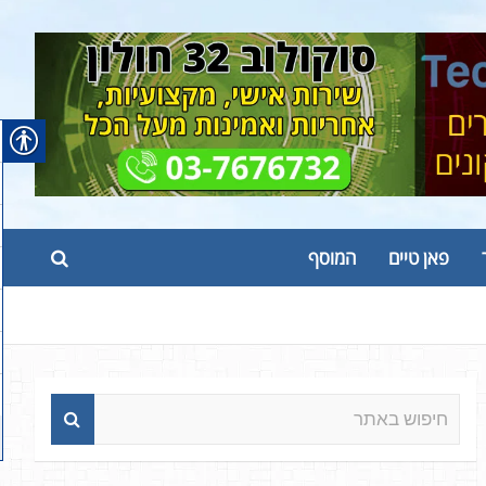
פאן טיים
המוסף
ח
י
פ
ו