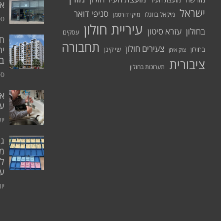
מועצת העיר
א.
ישראל
סניפי דואר
מיקאל בוזגלו
מיקי דורסמן
ספט
עיריית חולון
בחולון
עזרא סיטון
עסקים
תחבורה
צעירים חולון
יח
בחולון
שי קינן
צוק איתן
בר
ציבורית
תערוכות בחולון
ספט
אי
ע
יולי 0
גו
מו
ל
עו
יוני 0