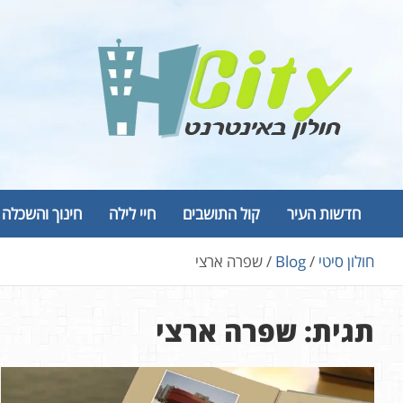
Ski
t
conten
Hcity – חולון באינטרנט
פורטל החדשות והמידע של חולון
חדשות העיר
קול התושבים
חיי לילה
חינוך והשכלה
חולון סיטי
Blog
שפרה ארצי
תגית:
שפרה ארצי