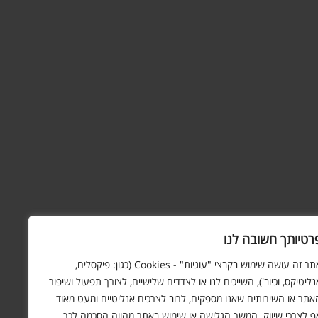
רטיותך חשובה לנו
אתר זה עושה שימוש בקבצי "עוגיות" - Cookies (כגון: פיקסלים,
נליטיקס, וכיוב'), השייכים לנו או לצדדים שלישיים, לצורך תפעול ושיפור
אתר או השירותים שאנו מספקים, לרוב לצרכים אנליטיים ומעט מאוד
ף לצרכי שיווק. המשך הגלישה או שימוש באתר מהווה הסכמה לכך.