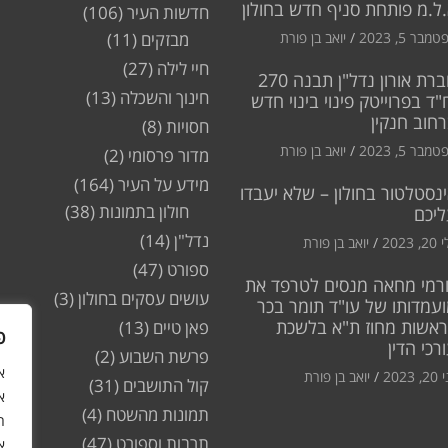
ל.מ פותחת סניף חדש בחולון
חדשות העיר
(106)
מבר 5, 2023
יואב בן פורת
מבזקים
(11)
חיי לילה
(27)
חברת אורון נדל"ן תבנה 270
חינוך והשכלה
(13)
"ד בפרוייטק פינוי בינוי חדש
חוב חנקין
חסויות
(8)
מבר 5, 2023
יואב בן פורת
מדור פרסומי
(2)
מידע על העיר
(164)
נסטלטור בחולון – שלא יעבדו
חולון בתמונות
(38)
ליכם
נדל"ן
(14)
2, 2023
יואב בן פורת
ספורט
(47)
רמי מחאה מנסים לטרפד את
עושים עסקים בחולון
(3)
עמדותו של עו"ד תומר בכר
ראשות מחוז ת"א בלשכת
פאן טיים
(13)
פ
רכי הדין
פרשת השבוע
(2)
2, 2023
יואב בן פורת
קול התושבים
(31)
א
תמונות מהשטח
(4)
ה
תרבות וספורט
(47)
א