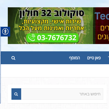
פאן טיים
המוסף
ח
י
פ
ו