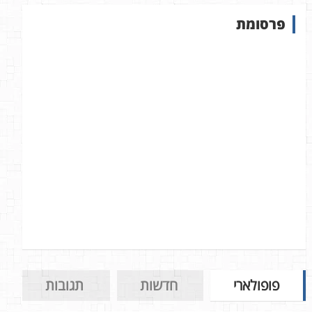
ש
פרסומת
ב
א
ת
ר
פופולארי
חדשות
תגובות