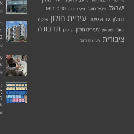
מועצת העיר
א.
ישראל
סניפי דואר
מיקאל בוזגלו
מיקי דורסמן
ספט
עיריית חולון
בחולון
עזרא סיטון
עסקים
תחבורה
צעירים חולון
יח
בחולון
שי קינן
צוק איתן
בר
ציבורית
תערוכות בחולון
ספט
אי
ע
יולי 0
גו
מו
ל
עו
יוני 0