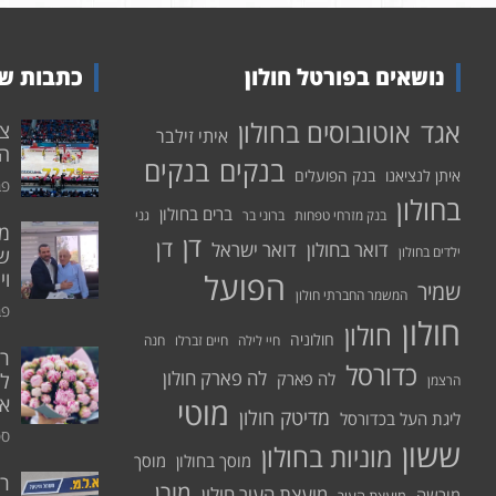
נושאים בפורטל חולון
כתבות שע
אוטובוסים בחולון
אגד
איתי זילבר
הפ
בנקים
בנקים
איתן לנציאנו
בנק הפועלים
פבר
בחולון
ברים בחולון
בנק מזרחי טפחות
ברוני בר
גני
דן
דן
דואר בחולון
דואר ישראל
ילדים בחולון
שי
הפועל
וי
שמיר
המשמר החברתי חולון
פבר
חולון
חולון
חולוניה
חיי לילה
חיים זברלו
חנה
רו
כדורסל
לה פארק חולון
לה פארק
לח
הרצמן
אי
מוטי
מדיטק חולון
ליגת העל בכדורסל
ספט
ששון
מוניות בחולון
מוסך בחולון
מוסך
ר
מורן
מועצת העיר חולון
מורשה