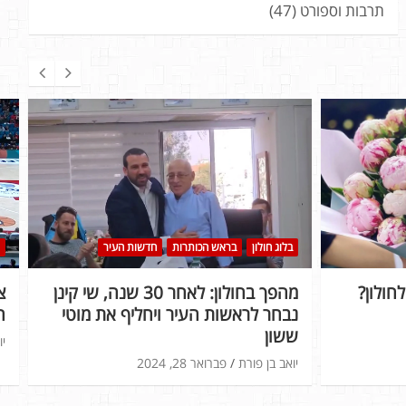
תרבות וספורט
(47)
בלוג חולון
בראש הכותרות
חדשות העיר
חולון?
מהפך בחולון: לאחר 30 שנה, שי קינן
נבחר לראשות העיר ויחליף את מוטי
ה
ששון
יו
יואב בן פורת
פברואר 28, 2024