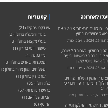
לו לאחרונה
קטגוריות
אינדקס עסקים
(21)
צפו: חולוניה מנצחת 72:73 את
ועל ירושלים בחוץ
ביגוד והנעלה בחולון
(2)
ואר 29, 2024
יואב בן פורת
בעלי מקצוע בחולון
(3)
טיפוח ויופי בחולון
(1)
מהפך בחולון: לאחר 30 שנה,
כלי נגינה
(1)
 קינן נבחר לראשות העיר
חליף את מוטי ששון
מסעדות ובארים בחולון
(3)
ואר 28, 2024
יואב בן פורת
משלוחים ומזון מהיר בחולון
(1)
עורכי דין בחולון
(1)
צים להזמין משלוח פרחים
ולון? הזמינו זר פרחים לכל
בלוג חולון
(35)
רוע
בראש הכותרות
(67)
מבר 6, 2023
יואב בן פורת
הבלוג של יואב
(1)
המוסף
(6)
שת החשמל והאלקרוניקה