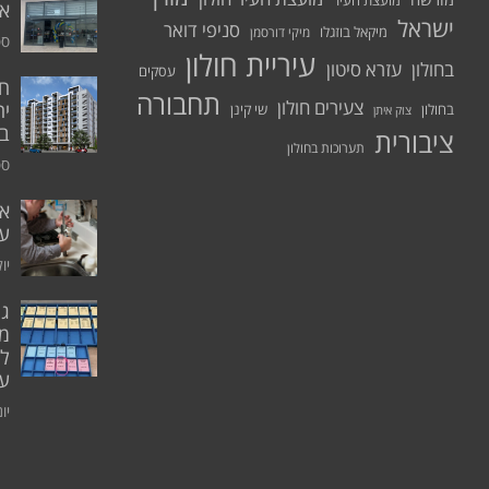
מועצת העיר
א.
ישראל
סניפי דואר
מיקאל בוזגלו
מיקי דורסמן
ספט
עיריית חולון
בחולון
עזרא סיטון
עסקים
תחבורה
צעירים חולון
יח
בחולון
שי קינן
צוק איתן
בר
ציבורית
תערוכות בחולון
ספט
אי
ע
יולי 0
גו
מו
ל
עו
יוני 0