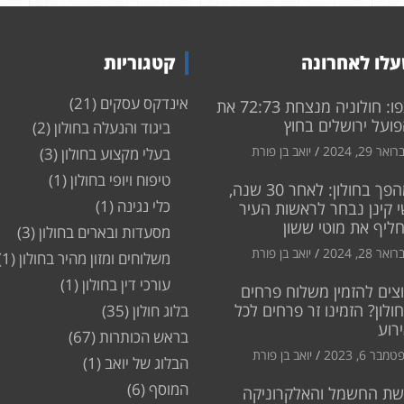
לו לאחרונה
קטגוריות
אינדקס עסקים
(21)
צפו: חולוניה מנצחת 72:73 את
ועל ירושלים בחוץ
ביגוד והנעלה בחולון
(2)
ואר 29, 2024
יואב בן פורת
בעלי מקצוע בחולון
(3)
טיפוח ויופי בחולון
(1)
מהפך בחולון: לאחר 30 שנה,
כלי נגינה
(1)
 קינן נבחר לראשות העיר
חליף את מוטי ששון
מסעדות ובארים בחולון
(3)
ואר 28, 2024
יואב בן פורת
משלוחים ומזון מהיר בחולון
(1)
עורכי דין בחולון
(1)
צים להזמין משלוח פרחים
ולון? הזמינו זר פרחים לכל
בלוג חולון
(35)
רוע
בראש הכותרות
(67)
מבר 6, 2023
יואב בן פורת
הבלוג של יואב
(1)
המוסף
(6)
שת החשמל והאלקרוניקה