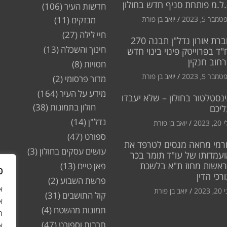
ל.מ פותחת סניף חדש בחולון
חדשות העיר
(106)
מבר 5, 2023
יואב בן פורת
מבזקים
(11)
חיי לילה
(27)
חברת אורון נדל"ן תבנה 270
חינוך והשכלה
(13)
"ד בפרוייטק פינוי בינוי חדש
חוב חנקין
חסויות
(8)
מבר 5, 2023
יואב בן פורת
מדור פרסומי
(2)
מידע על העיר
(164)
נסטלטור בחולון – שלא יעבדו
חולון בתמונות
(38)
ליכם
נדל"ן
(14)
2, 2023
יואב בן פורת
ספורט
(47)
רמי מחאה מנסים לטרפד את
עושים עסקים בחולון
(3)
עמדותו של עו"ד תומר בכר
ראשות מחוז ת"א בלשכת
פאן טיים
(13)
פ
רכי הדין
פרשת השבוע
(2)
2, 2023
יואב בן פורת
קול התושבים
(31)
א
תמונות מהשטח
(4)
ה
תרבות וספורט
(47)
א