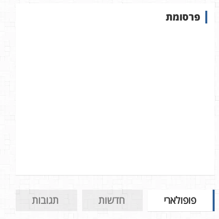
ש
פרסומת
ב
א
ת
ר
פופולארי
חדשות
תגובות