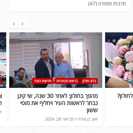
תרבות וספורט
(47)
בלוג חולון
בראש הכותרות
חדשות העיר
חולון?
מהפך בחולון: לאחר 30 שנה, שי קינן
נבחר לראשות העיר ויחליף את מוטי
ה
ששון
יו
יואב בן פורת
פברואר 28, 2024