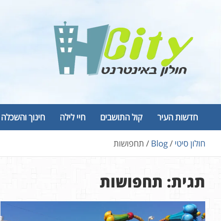
Ski
t
conten
Hcity – חולון באינטרנט
פורטל החדשות והמידע של חולון
חדשות העיר
קול התושבים
חיי לילה
חינוך והשכלה
חולון סיטי
Blog
תחפושות
תגית:
תחפושות