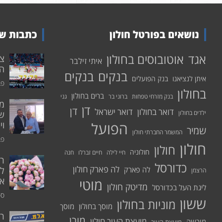
נושאים בפורטל חולון
כתבות שע
אוטובוסים בחולון
אגד
איתי זילבר
הפ
בנקים
בנקים
איתן לנציאנו
בנק הפועלים
פבר
בחולון
ברים בחולון
בנק מזרחי טפחות
ברוני בר
גני
דן
דן
דואר בחולון
דואר ישראל
ילדים בחולון
שי
הפועל
וי
שמיר
המשמר החברתי חולון
פבר
חולון
חולון
חולוניה
חיי לילה
חיים זברלו
חנה
רו
כדורסל
לה פארק חולון
לה פארק
לח
הרצמן
אי
מוטי
מדיטק חולון
ליגת העל בכדורסל
ספט
ששון
מוניות בחולון
מוסך בחולון
מוסך
ר
מורן
מועצת העיר חולון
מורשה