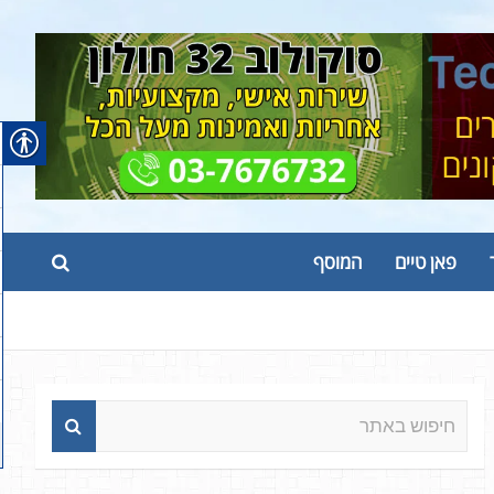
פאן טיים
המוסף
ח
י
פ
ו