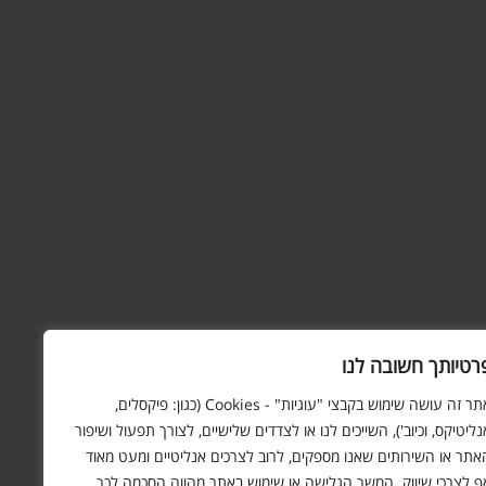
רטיותך חשובה לנו
אתר זה עושה שימוש בקבצי "עוגיות" - Cookies (כגון: פיקסלים,
נליטיקס, וכיוב'), השייכים לנו או לצדדים שלישיים, לצורך תפעול ושיפור
אתר או השירותים שאנו מספקים, לרוב לצרכים אנליטיים ומעט מאוד
ף לצרכי שיווק. המשך הגלישה או שימוש באתר מהווה הסכמה לכך.