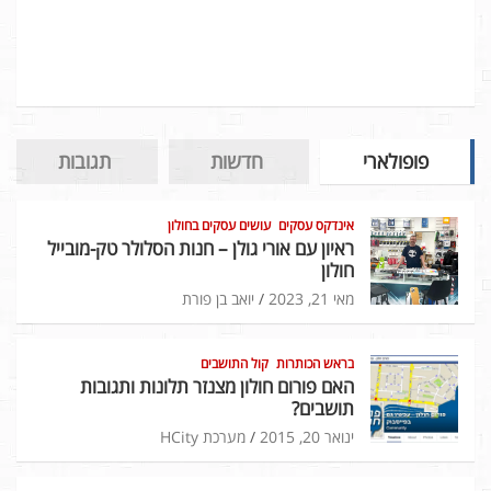
פופולארי
חדשות
תגובות
אינדקס עסקים
עושים עסקים בחולון
ראיון עם אורי גולן – חנות הסלולר טק-מובייל
חולון
מאי 21, 2023
יואב בן פורת
בראש הכותרות
קול התושבים
האם פורום חולון מצנזר תלונות ותגובות
תושבים?
ינואר 20, 2015
מערכת HCity