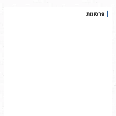
ו
ש
פרסומת
ב
א
ת
ר