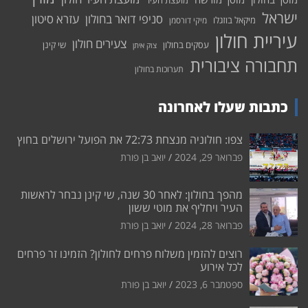
מועצת העיר
ישראל
סניפי דואר בחולון
עזרא סיטון
מיקאל בוזגלו
מיקי דורסמן
עיריית חולון
צעירים חולון
עסקים בחולון
שי קינן
צוק איתן
תחבורה ציבורית
תערוכות בחולון
כתבות שעלו לאחרונה
צפו: חולוניה מנצחת 72:73 את הפועל ירושלים בחוץ
פברואר 29, 2024
יואב בן פורת
מהפך בחולון: לאחר 30 שנה, שי קינן נבחר לראשות
העיר ויחליף את מוטי ששון
פברואר 28, 2024
יואב בן פורת
רוצים להזמין משלוח פרחים לחולון? הזמינו זר פרחים
לכל אירוע
ספטמבר 6, 2023
יואב בן פורת