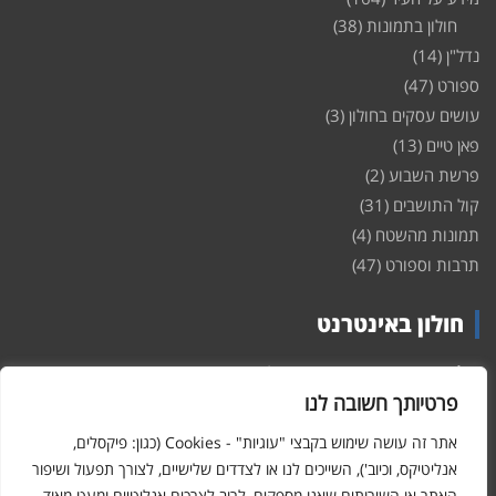
חולון בתמונות
(38)
נדל"ן
(14)
ספורט
(47)
עושים עסקים בחולון
(3)
פאן טיים
(13)
פרשת השבוע
(2)
קול התושבים
(31)
תמונות מהשטח
(4)
תרבות וספורט
(47)
חולון באינטרנט
חולון
באינטרנט – האתר שמביא לכם עדכונים ומידע מהשטח מהעיר
חולון. במה פתוחה לקול תושבי חולון באינטרנט, מידע על
דירות
פרטיותך חשובה לנו
ופרוייקטים חדשים בעיר, חיי לילה, וכן טורי דעה, עסקים בחולון, ודיונים על
הנעשה בעיר. אתם מוזמנים ומוזמנות להשתתף בדיון ולשלוח לנו כתבות
אתר זה עושה שימוש בקבצי "עוגיות" - Cookies (כגון: פיקסלים,
ואף להגיב על הכתבות המפורסמות באתר.
אנליטיקס, וכיוב'), השייכים לנו או לצדדים שלישיים, לצורך תפעול ושיפור
האתר או השירותים שאנו מספקים, לרוב לצרכים אנליטיים ומעט מאוד