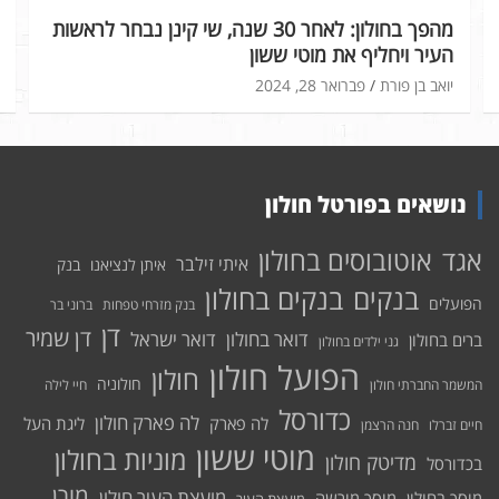
מהפך בחולון: לאחר 30 שנה, שי קינן נבחר לראשות
העיר ויחליף את מוטי ששון
יואב בן פורת
פברואר 28, 2024
נושאים בפורטל חולון
אוטובוסים בחולון
אגד
איתי זילבר
איתן לנציאנו
בנק
בנקים בחולון
בנקים
הפועלים
בנק מזרחי טפחות
ברוני בר
דן
דן שמיר
דואר בחולון
דואר ישראל
ברים בחולון
גני ילדים בחולון
הפועל חולון
חולון
חולוניה
המשמר החברתי חולון
חיי לילה
כדורסל
לה פארק חולון
לה פארק
ליגת העל
חיים זברלו
חנה הרצמן
מוטי ששון
מוניות בחולון
מדיטק חולון
בכדורסל
מורן
מועצת העיר חולון
מוסך בחולון
מוסך מורשה