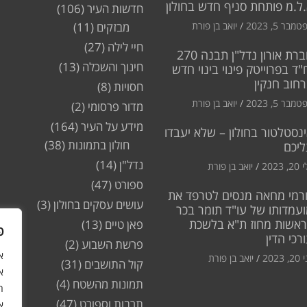
ל.מ פותחת סניף חדש בחולון
חדשות העיר
(106)
מבר 5, 2023
יואב בן פורת
מבזקים
(11)
חיי לילה
(27)
חברת אורון נדל"ן תבנה 270
חינוך והשכלה
(13)
"ד בפרוייטק פינוי בינוי חדש
חוב חנקין
חסויות
(8)
מבר 5, 2023
יואב בן פורת
מדור פרסומי
(2)
מידע על העיר
(164)
נסטלטור בחולון – שלא יעבדו
חולון בתמונות
(38)
ליכם
נדל"ן
(14)
2, 2023
יואב בן פורת
ספורט
(47)
רמי מחאה מנסים לטרפד את
עושים עסקים בחולון
(3)
עמדותו של עו"ד תומר בכר
ראשות מחוז ת"א בלשכת
פאן טיים
(13)
פ
רכי הדין
פרשת השבוע
(2)
2, 2023
יואב בן פורת
קול התושבים
(31)
א
תמונות מהשטח
(4)
ה
תרבות וספורט
(47)
א