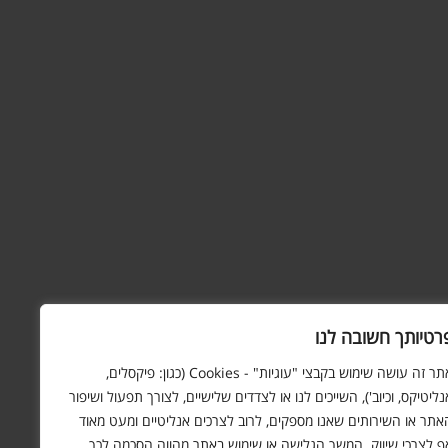
רטיותך חשובה לנו
אתר זה עושה שימוש בקבצי "עוגיות" - Cookies (כגון: פיקסלים,
נליטיקס, וכיוב'), השייכים לנו או לצדדים שלישיים, לצורך תפעול ושיפור
אתר או השירותים שאנו מספקים, לרוב לצרכים אנליטיים ומעט מאוד
ף לצרכי שיווק. המשך הגלישה או שימוש באתר מהווה הסכמה לכך.