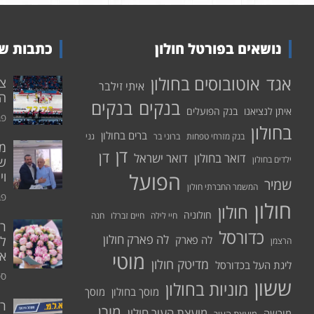
נושאים בפורטל חולון
כתבות שע
אוטובוסים בחולון
אגד
איתי זילבר
הפ
בנקים
בנקים
איתן לנציאנו
בנק הפועלים
פבר
בחולון
ברים בחולון
בנק מזרחי טפחות
ברוני בר
גני
דן
דן
דואר בחולון
דואר ישראל
ילדים בחולון
שי
הפועל
וי
שמיר
המשמר החברתי חולון
פבר
חולון
חולון
חולוניה
חיי לילה
חיים זברלו
חנה
רו
כדורסל
לה פארק חולון
לה פארק
לח
הרצמן
אי
מוטי
מדיטק חולון
ליגת העל בכדורסל
ספט
ששון
מוניות בחולון
מוסך בחולון
מוסך
ר
מורן
מועצת העיר חולון
מורשה