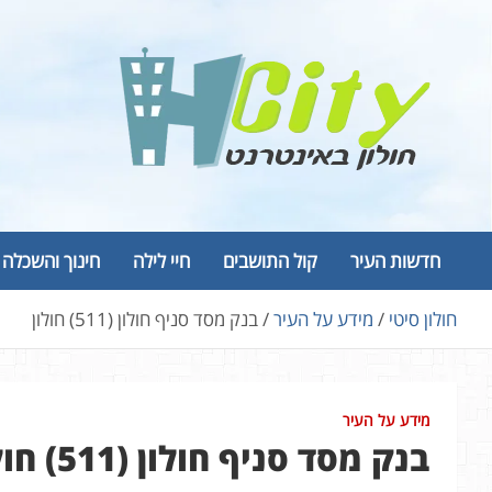
Ski
t
conten
Hcity – חולון באינטרנט
פורטל החדשות והמידע של חולון
חדשות העיר
קול התושבים
חיי לילה
חינוך והשכלה
חולון סיטי
מידע על העיר
בנק מסד סניף חולון (511) חולון
מידע על העיר
בנק מסד סניף חולון (511) חולון