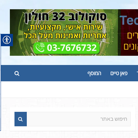
פאן טיים
המוסף
ח
י
פ
ו