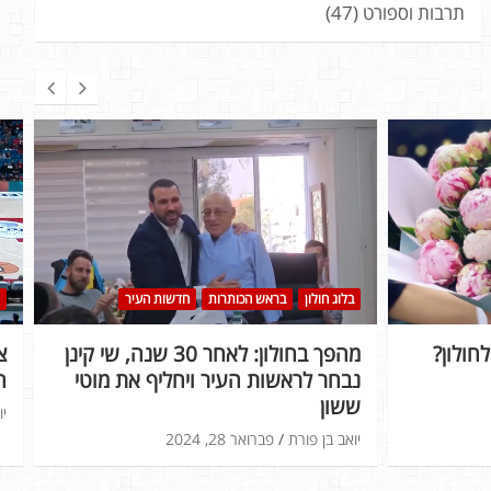
תרבות וספורט
(47)
בלוג חולון
בראש הכותרות
חדשות העיר
חולון?
מהפך בחולון: לאחר 30 שנה, שי קינן
נבחר לראשות העיר ויחליף את מוטי
ה
ששון
יו
יואב בן פורת
פברואר 28, 2024