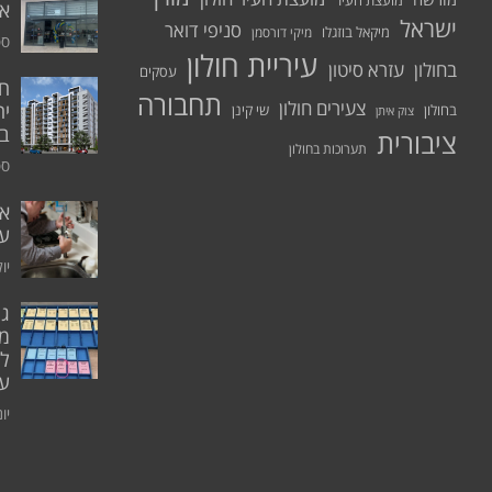
מועצת העיר
א.
ישראל
סניפי דואר
מיקאל בוזגלו
מיקי דורסמן
ספט
עיריית חולון
בחולון
עזרא סיטון
עסקים
תחבורה
צעירים חולון
יח
בחולון
שי קינן
צוק איתן
בר
ציבורית
תערוכות בחולון
ספט
אי
ע
יולי 0
גו
מו
ל
עו
יוני 0