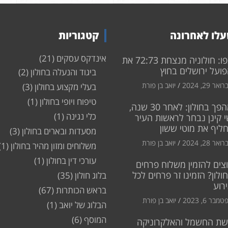
לו לאחרונה
קטגוריות
אינדקס עסקים
(21)
צפו: חולוניה מנצחת 72:73 את
ועל ירושלים בחוץ
ביגוד והנעלה בחולון
(2)
ואר 29, 2024
יואב בן פורת
בעלי מקצוע בחולון
(3)
טיפוח ויופי בחולון
(1)
מהפך בחולון: לאחר 30 שנה,
כלי נגינה
(1)
 קינן נבחר לראשות העיר
חליף את מוטי ששון
מסעדות ובארים בחולון
(3)
ואר 28, 2024
יואב בן פורת
משלוחים ומזון מהיר בחולון
(1)
עורכי דין בחולון
(1)
צים להזמין משלוח פרחים
ולון? הזמינו זר פרחים לכל
בלוג חולון
(35)
רוע
בראש הכותרות
(67)
מבר 6, 2023
יואב בן פורת
הבלוג של יואב
(1)
המוסף
(6)
שת החשמל והאלקרוניקה