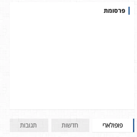
ש
פרסומת
ב
א
ת
ר
פופולארי
חדשות
תגובות