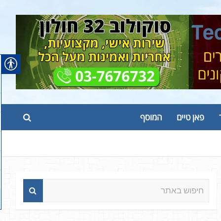
פאן טיים
המוסף
ח
י
פ
ו