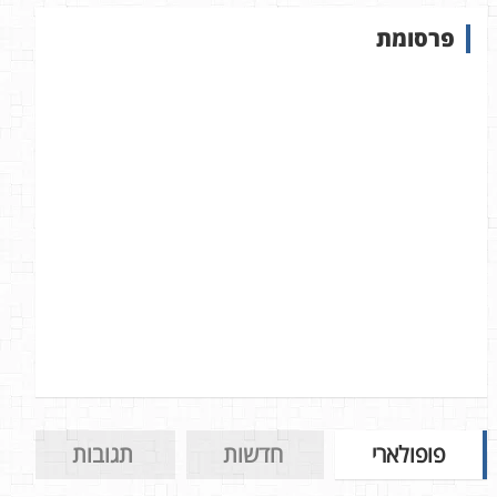
ש
פרסומת
ב
א
ת
ר
פופולארי
חדשות
תגובות