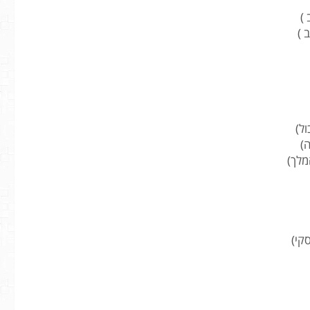
ול)
ה)
מלך)