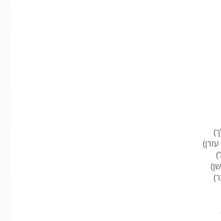
ך)
עזרן)
)
שן)
ר)