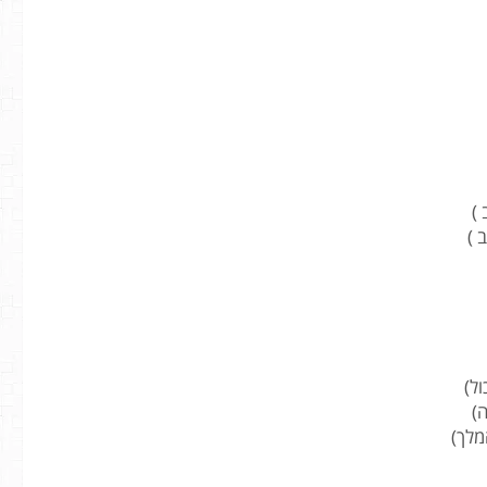
ול)
ה)
מלך)