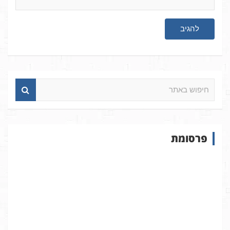
ח
י
פ
ו
ש
פרסומת
ב
א
ת
ר