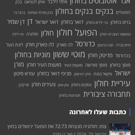
אוטובוסים בחולון
אגד
איתי זילבר
איתן לנציאנו
בנק
בנקים בחולון
בנקים
הפועלים
בנק מזרחי טפחות
ברוני בר
דן
דן שמיר
דואר בחולון
דואר ישראל
ברים בחולון
גני ילדים בחולון
הפועל חולון
חולון
חולוניה
המשמר החברתי חולון
חיי לילה
כדורסל
לה פארק חולון
לה פארק
ליגת העל
חיים זברלו
חנה הרצמן
מוטי ששון
מוניות בחולון
מדיטק חולון
בכדורסל
מורן
מועצת העיר חולון
מוסך בחולון
מוסך מורשה
מועצת העיר
ישראל
סניפי דואר בחולון
עזרא סיטון
מיקאל בוזגלו
מיקי דורסמן
עיריית חולון
צעירים חולון
עסקים בחולון
שי קינן
צוק איתן
תחבורה ציבורית
תערוכות בחולון
כתבות שעלו לאחרונה
צפו: חולוניה מנצחת 72:73 את הפועל ירושלים בחוץ
פברואר 29, 2024
יואב בן פורת