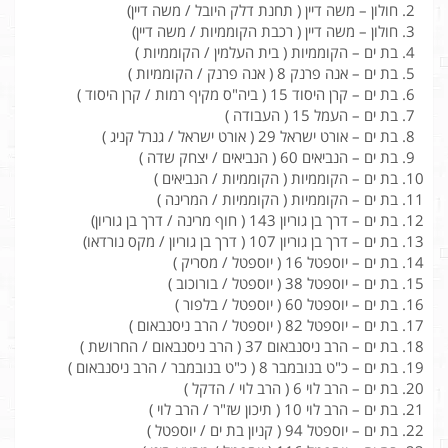
חולון – משה דיין ( תחנת דלק היובל / משה דיין)
חולון – משה דיין ( רכבת הקוממיות / משה דיין)
בת ים – הקוממיות ( בית העלמין / הקוממיות )
בת ים – אנה פרנק 8 ( אנה פרנק / הקוממיות )
בת ים – קרן היסוד 15 ( ביה"ס מקיף רמות / קרן היסוד )
בת ים – העמל 15 ( העבודה )
בת ים – אורט ישראל 29 ( אורט ישראל / גנרל קניג )
בת ים – הנביאים 60 ( הנביאים / יצחק שדה )
בת ים – הקוממיות ( הקוממיות / הנביאים )
בת ים – הקוממיות ( הקוממיות / המרינה )
בת ים – דרך בן גוריון 143 ( חוף מרינה / דרך בן גוריון)
בת ים – דרך בן גוריון 107 ( דרך בן גוריון / מקס נורדאו)
בת ים – יוספטל 16 ( יוספטל / מסריק )
בת ים – יוספטל 38 ( יוספטל / בורוכוב )
בת ים – יוספטל 60 ( יוספטל / בלפור )
בת ים – יוספטל 82 ( יוספטל / הרב ניסנבאום )
בת ים – הרב ניסנבאום 37 ( הרב ניסנבאום / החרושת )
בת ים – כ"ט בנובמבר 8 ( כ"ט בנובמבר / הרב ניסנבאום )
בת ים – הרב לוי 6 ( הרב לוי / הדקל )
בת ים – הרב לוי 10 ( תיכון שז"ר / הרב לוי )
בת ים – יוספטל 94 ( קניון בת ים / יוספטל )