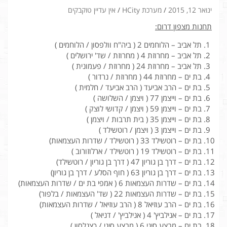
ינואר 12, 2015
מערכת HCity
אין עדיין טוקבקים
תחנות מצפון דרום:
תל אביב – הלוחמים 2 ( ביה"ח וולפסון / הלוחמים )
תל אביב – מחרוזת 4 ( מחרוזת / שד' ירושלים )
תל אביב – מחרוזת 24 ( מחרוזת / פעמונית )
בת ים – מחרוזת 44 ( מחרוזת / נרדור )
בת ים – הרב אביעד ( הרב אביעד / חלמית )
בת ים – וייצמן 77 ( ויצמן / השלושה )
בת ים – וייצמן 59 ( ויצמן / קדושי לוצק )
בת ים – וייצמן 35 ( בית תרבות / ויצמן )
בת ים – וייצמן 3 ( ויצמן / רוטשילד )
בת ים – רוטשילד 33 ( רוטשילד / שדרות העצמאות)
בת ים – רוטשילד 19 ( רוטשילד / ארלוזורוב )
בת ים – דרך בן גוריון 47 ( דרך בן גוריון / רוטשילד)
בת ים – דרך בן גוריון 63 ( חוף הסלע / דרך בן גוריון)
בת ים – שדרות העצמאות 6 ( אמפי בת ים / שדרות העצמאות)
בת ים – שדרות העצמאות 22 ( שד' העצמאות / בלפור)
בת ים – הרב עוזיאל 8 ( הרב עוזיאל / שדרות העצמאות)
בת ים – אנילביץ' 4 ( אנילביץ' / דניאל )
בת ים – מבצע סיני 6 ( מבצע סיני / כצנלסון )