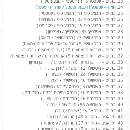
בת ים – יוספטל 116 ( יוספטל / מבצע סיני )
חולון – יוספטל ( רכבת יוספטל / שדרות יוספטל)
בת ים – מבצע סיני 41 ( מבצע סיני / יוספטל )
בת ים – מבצע סיני 33 ( מבצע סיני / הארזים )
בת ים – מבצע סיני 19 ( מבצע סיני / סטרומה )
בת ים – אנילביץ' 35 ( אנילביץ' / כצנלסון )
בת ים – הרב עוזיאל 27 ( הרב עוזיאל / דניאל )
בת ים – הרב עוזיאל 5 ( הרב עוזיאל / שדרות העצמאות)
בת ים – שדרות העצמאות 29 ( שד' העצמאות / בלפור)
בת ים – שדרות העצמאות 5 ( אמפי בת ים / שדרות העצמאות)
בת ים – דרך בן גוריון 61 ( חוף הסלע / דרך בן גוריון)
בת ים – רוטשילד 2 ( רוטשילד / דרך בן גוריון)
בת ים – רוטשילד 24 ( רוטשילד / בלפור )
בת ים – רוטשילד 46 ( רוטשילד / ויצמן )
בת ים – השלושה 8 ( ביה"ס עקיבא / השלושה )
בת ים – הפלמ"ח 10 ( ביה"ס נתיבות רבקה / הפלמ"ח )
בת ים – הפלמ"ח 26 ( הפלמ"ח / גוש עציון )
בת ים – השלושה 56 ( השלושה / ויצמן )
בת ים – הרב אביעד ( שכונת עמידר)
תל אביב – מחרוזת 45 ( מחרוזת / נרדור )
תל אביב – מחרוזת 27 ( מחרוזת / פעמונית )
תל אביב – מחרוזת 5 ( מחרוזת / שד' ירושלים )