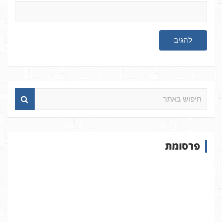
ח
י
פ
ו
ש
פרסומת
ב
א
ת
ר