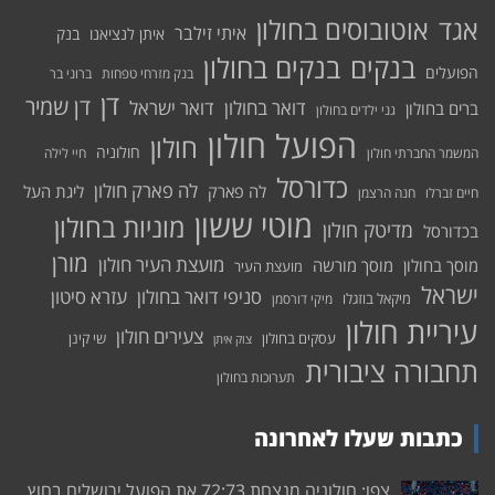
אוטובוסים בחולון
אגד
איתי זילבר
איתן לנציאנו
בנק
בנקים בחולון
בנקים
הפועלים
בנק מזרחי טפחות
ברוני בר
דן
דן שמיר
דואר בחולון
דואר ישראל
ברים בחולון
גני ילדים בחולון
הפועל חולון
חולון
חולוניה
המשמר החברתי חולון
חיי לילה
כדורסל
לה פארק חולון
לה פארק
ליגת העל
חיים זברלו
חנה הרצמן
מוטי ששון
מוניות בחולון
מדיטק חולון
בכדורסל
מורן
מועצת העיר חולון
מוסך בחולון
מוסך מורשה
מועצת העיר
ישראל
סניפי דואר בחולון
עזרא סיטון
מיקאל בוזגלו
מיקי דורסמן
עיריית חולון
צעירים חולון
עסקים בחולון
שי קינן
צוק איתן
תחבורה ציבורית
תערוכות בחולון
כתבות שעלו לאחרונה
צפו: חולוניה מנצחת 72:73 את הפועל ירושלים בחוץ