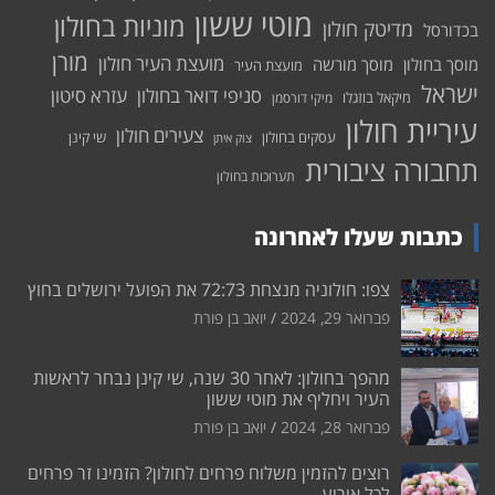
מוטי ששון
מוניות בחולון
מדיטק חולון
בכדורסל
מורן
מועצת העיר חולון
מוסך בחולון
מוסך מורשה
מועצת העיר
ישראל
סניפי דואר בחולון
עזרא סיטון
מיקאל בוזגלו
מיקי דורסמן
עיריית חולון
צעירים חולון
עסקים בחולון
שי קינן
צוק איתן
תחבורה ציבורית
תערוכות בחולון
כתבות שעלו לאחרונה
צפו: חולוניה מנצחת 72:73 את הפועל ירושלים בחוץ
פברואר 29, 2024
יואב בן פורת
מהפך בחולון: לאחר 30 שנה, שי קינן נבחר לראשות
העיר ויחליף את מוטי ששון
פברואר 28, 2024
יואב בן פורת
רוצים להזמין משלוח פרחים לחולון? הזמינו זר פרחים
לכל אירוע