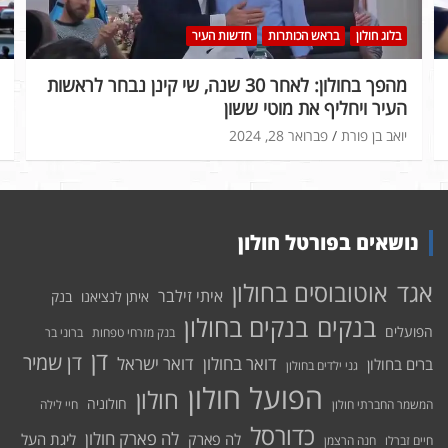
בלוג חולון
בראש הכותרות
חדשות העיר
מהפך בחולון: לאחר 30 שנה, שי קינן נבחר לראשות
העיר ויחליף את מוטי ששון
יואב בן פורת
פברואר 28, 2024
נושאים בפורטל חולון
אוטובוסים בחולון
אגד
איתי זילבר
איתן לנציאנו
בנק
בנקים בחולון
בנקים
הפועלים
בנק מזרחי טפחות
ברוני בר
דן
דן שמיר
דואר בחולון
דואר ישראל
ברים בחולון
גני ילדים בחולון
הפועל חולון
חולון
חולוניה
המשמר החברתי חולון
חיי לילה
כדורסל
לה פארק חולון
לה פארק
ליגת העל
חיים זברלו
חנה הרצמן