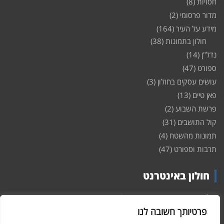
חסויות
(8)
מדור פרסומי
(2)
מידע על העיר
(164)
חולון בתמונות
(38)
נדל"ן
(14)
ספורט
(47)
עושים עסקים בחולון
(3)
פאן טיים
(13)
פרשת השבוע
(2)
קול התושבים
(31)
תמונות מהשטח
(4)
תרבות וספורט
(47)
חולון באינטרנט
חולון
באינטרנט – האתר שמביא לכם עדכונים ומידע מהשטח מהעיר
חולון. במה פתוחה לקול תושבי חולון באינטרנט, מידע על
דירות
פרטיותך חשובה לנו
ופרוייקטים חדשים בעיר, חיי לילה, וכן טורי דעה, עסקים בחולון, ודיונים על