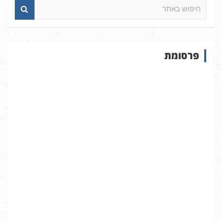
ח
י
פ
ו
ש
פרסומת
ב
א
ת
ר