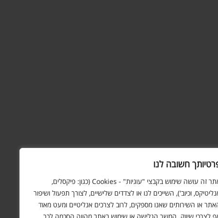
רטיותך חשובה לנו
אתר זה עושה שימוש בקבצי "עוגיות" - Cookies (כגון: פיקסלים,
נליטיקס, וכיוב'), השייכים לנו או לצדדים שלישיים, לצורך תפעול ושיפור
אתר או השירותים שאנו מספקים, לרוב לצרכים אנליטיים ומעט מאוד
ף לצרכי שיווק. המשך הגלישה או שימוש באתר מהווה הסכמה לכך.