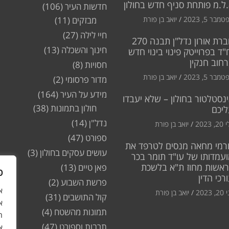
ל.מ פותחת סניף חדש בחולון
חדשות העיר
(106)
מבר 5, 2023
יואב בן פורת
מבזקים
(11)
חיי לילה
(27)
חברת אורון נדל"ן תבנה 270
חינוך והשכלה
(13)
"ד בפרוייטק פינוי בינוי חדש
חוב חנקין
חסויות
(8)
מבר 5, 2023
יואב בן פורת
מדור פרסומי
(2)
מידע על העיר
(164)
נסטלטור בחולון – שלא יעבדו
חולון בתמונות
(38)
ליכם
נדל"ן
(14)
2, 2023
יואב בן פורת
ספורט
(47)
רמי מחאה מנסים לטרפד את
עושים עסקים בחולון
(3)
עמדותו של עו"ד תומר בכר
ראשות מחוז ת"א בלשכת
פאן טיים
(13)
פ
רכי הדין
פרשת השבוע
(2)
2, 2023
יואב בן פורת
קול התושבים
(31)
א
תמונות מהשטח
(4)
ה
תרבות וספורט
(47)
א