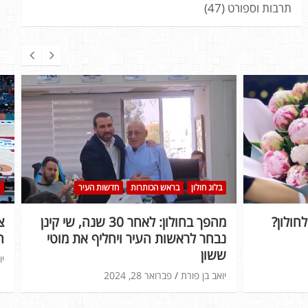
תרבות וספורט
(47)
בלוג חולון
בראש הכותרות
חדשות העיר
חולון?
מהפך בחולון: לאחר 30 שנה, שי קינן
נבחר לראשות העיר ויחליף את מוטי
ה
ששון
יו
יואב בן פורת
פברואר 28, 2024