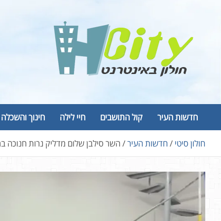
Ski
t
conten
Hcity – חולון באינטרנט
פורטל החדשות והמידע של חולון
חדשות העיר
קול התושבים
חיי לילה
חינוך והשכלה
חולון סיטי
חדשות העיר
השר סילבן שלום מדליק נרות חנוכה במ