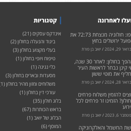
לו לאחרונה
קטגוריות
אינדקס עסקים
(21)
צפו: חולוניה מנצחת 72:73 את
ועל ירושלים בחוץ
ביגוד והנעלה בחולון
(2)
ואר 29, 2024
יואב בן פורת
בעלי מקצוע בחולון
(3)
טיפוח ויופי בחולון
(1)
מהפך בחולון: לאחר 30 שנה,
כלי נגינה
(1)
 קינן נבחר לראשות העיר
חליף את מוטי ששון
מסעדות ובארים בחולון
(3)
ואר 28, 2024
יואב בן פורת
משלוחים ומזון מהיר בחולון
(1)
עורכי דין בחולון
(1)
צים להזמין משלוח פרחים
ולון? הזמינו זר פרחים לכל
בלוג חולון
(35)
רוע
בראש הכותרות
(67)
מבר 6, 2023
יואב בן פורת
הבלוג של יואב
(1)
המוסף
(6)
שת החשמל והאלקרוניקה