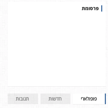
ש
פרסומת
ב
א
ת
ר
פופולארי
חדשות
תגובות