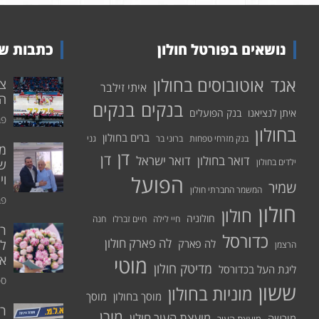
נושאים בפורטל חולון
כתבות שע
אוטובוסים בחולון
אגד
איתי זילבר
הפ
בנקים
בנקים
איתן לנציאנו
בנק הפועלים
פבר
בחולון
ברים בחולון
בנק מזרחי טפחות
ברוני בר
גני
דן
דן
דואר בחולון
דואר ישראל
ילדים בחולון
שי
הפועל
וי
שמיר
המשמר החברתי חולון
פבר
חולון
חולון
חולוניה
חיי לילה
חיים זברלו
חנה
רו
כדורסל
לה פארק חולון
לה פארק
לח
הרצמן
אי
מוטי
מדיטק חולון
ליגת העל בכדורסל
ספט
ששון
מוניות בחולון
מוסך בחולון
מוסך
ר
מורן
מועצת העיר חולון
מורשה