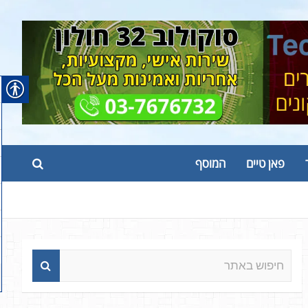
פאן טיים
המוסף
ח
י
פ
ו