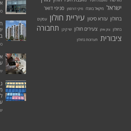
מועצת העיר
א.
ישראל
סניפי דואר
מיקאל בוזגלו
מיקי דורסמן
ספט
עיריית חולון
בחולון
עזרא סיטון
עסקים
תחבורה
צעירים חולון
יח
בחולון
שי קינן
צוק איתן
בר
ציבורית
תערוכות בחולון
ספט
אי
ע
יולי 0
גו
מו
ל
עו
יוני 0