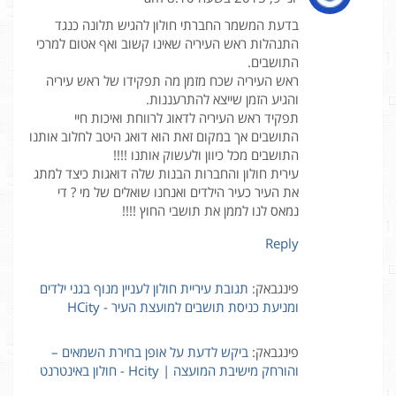
בדעת המשמר החברתי חולון להגיש תלונה כנגד
התנהלות ראש העיריה שאינו קשוב ואף אטום למרכי
התושבים.
ראש העיריה שכח מזמן מה תפקידו של ראש עיריה
והגיע הזמן שייצא להתרעננות.
תפקיד ראש העיריה לדאוג לרווחת ואיכות חיי
התושבים אך במקום זאת הוא דואג היטב לחלוב אותנו
התושבים מכל כיוון ולעשוק אותנו !!!!
עירית חולון והחברות הבנות שלה דואגות כיצד למתג
את העיר כעיר הילדים ואנחנו שואלים של מי ? די
נמאס לנו לממן את תושבי החוץ !!!!
Reply
פינגבאק:
תגובת עיריית חולון לעניין מנוף בגני ילדים
ומניעת כניסת תושבים למועצת העיר - HCity
פינגבאק:
ביקש לדעת על אופן בחירת השמאים –
והורחק מישיבת המועצה | Hcity - חולון באינטרנט