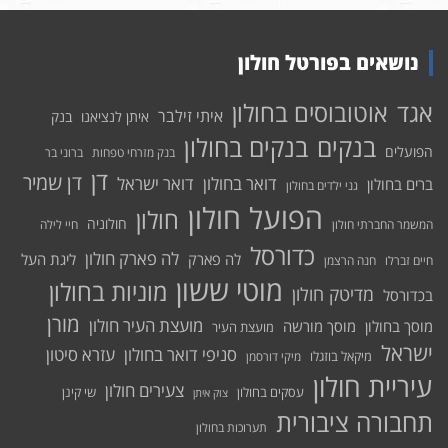
נושאים בפורטל חולון
אוטובוסים בחולון
אגד
איתי זילבר
איתן לנציאנו
בנק
בנקים בחולון
בנקים
הפועלים
בנק מזרחי טפחות
ברוני בר
דן
דן שמיר
דואר בחולון
דואר ישראל
ברים בחולון
גני ילדים בחולון
הפועל חולון
חולון
חולוניה
המשמר החברתי חולון
חיי לילה
כדורסל
לה פארק חולון
לה פארק
ליגת העל
חיים זברלו
חנה הרצמן
מוטי ששון
מוניות בחולון
מדיטק חולון
בכדורסל
מורן
מועצת העיר חולון
מוסך בחולון
מוסך מורשה
מועצת העיר
ישראל
סניפי דואר בחולון
עזרא סיטון
מיקאל בוזגלו
מיקי דורסמן
עיריית חולון
צעירים חולון
עסקים בחולון
שי קינן
צוק איתן
תחבורה ציבורית
תערוכות בחולון