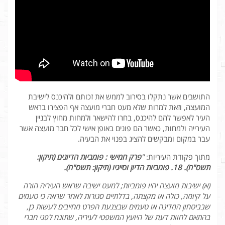
התושבים אשר נתקלו בסירוב לממש את זכותם ולהיכנס לישיבת
המועצה, וזאת למרות שלא מעט חברי מועצה אף הפצירו בראש
העיר לאפשר להם להיכנס, בחרו להישאר ולמחות מחוץ לבניין
העירייה ולמחות, כאשר הם פונים באופן אישי לכל חבר מועצה אשר
עבר במקום ומבקשים להציג בפנוי את הבעיה.
מתוך פקודת העיריות:
"
פרק חמישי : פומביות הדיונים (תיקון:
תשס"ח). 18. פומביות הדיון וסייגיו (תיקון: תשס"ח).
(א) ישיבות מועצה יהיו פומביות; למעט ישיבה שראש העיריה הורה
על קיומה, כולה או מקצתה, בדלתיים סגורות לאחר שראה כי טעמים
שבביטחון המדינה או טעמים שבצנעת הפרט מחייבים לעשות כן,
בהתאם לחוות דעת של היועץ המשפטי לעיריה, שתונח לפני חברי