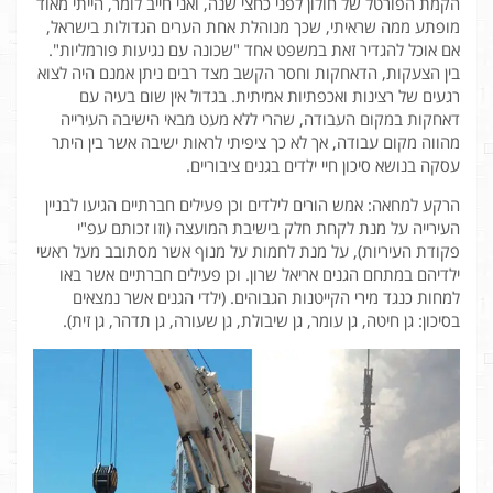
הקמת הפורטל של חולון לפני כחצי שנה, ואני חייב לומר, הייתי מאוד
מופתע ממה שראיתי, שכך מנוהלת אחת הערים הגדולות בישראל,
אם אוכל להגדיר זאת במשפט אחד "שכונה עם נגיעות פורמליות".
בין הצעקות, הדאחקות וחסר הקשב מצד רבים ניתן אמנם היה לצוא
רגעים של רצינות ואכפתיות אמיתית. בגדול אין שום בעיה עם
דאחקות במקום העבודה, שהרי ללא מעט מבאי הישיבה העירייה
מהווה מקום עבודה, אך לא כך ציפיתי לראות ישיבה אשר בין היתר
עסקה בנושא סיכון חיי ילדים בגנים ציבוריים.
הרקע למחאה: אמש הורים לילדים וכן פעילים חברתיים הגיעו לבניין
העירייה על מנת לקחת חלק בישיבת המועצה (וזו זכותם עפ"י
פקודת העיריות), על מנת לחמות על מנוף אשר מסתובב מעל ראשי
ילדיהם במתחם הגנים אריאל שרון. וכן פעילים חברתיים אשר באו
למחות כנגד מירי הקייטנות הגבוהים. (ילדי הגנים אשר נמצאים
בסיכון: גן חיטה, גן עומר, גן שיבולת, גן שעורה, גן תדהר, גן זית).