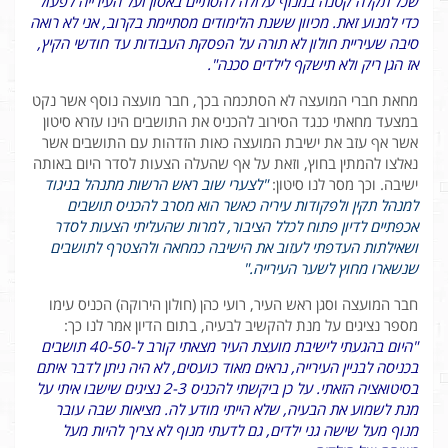
שכל תקלה קטנה במנוף עלולה להסתיים באסון ועל העירייה לפעול
כדי למנוע זאת. מכיוון ששנת הלימודים מסתיימת בקרוב, אני לא רואה
סיבה שעיריית חולון לא תורה על הפסקת העבודות עד חודשי הקיץ,
אז הגן ריק ולא תישקף לילדים סכנה".
מחאת חברי המועצה לא הסתכמה בכך, חבר מועצה נוסף אשר נקט
במצעד מחאתי כנגד הסירוב להכניס את התושבים הינו עזרא סיטון
אשר אף עזב את ישיבת המועצה כאות הזדהות עם התושבים אשר
נאלצו להמתין בחוץ, וזאת על אף שהעלה הצעות לסדר היום באותה
ישיבה. וכך מסר לנו סיטון:
"לצערי שוב ראש הרשות מתנהל בניגוד
למנהל תקין ולפקודות עיריה כאשר הוא מסרב להכניס תושבים
אכפתיים לדיון פתוח לכלל הציבור, למרות שהעליתי הצעות לסדר
ושאילתות העדפתי לעזוב את הישיבה כמחאה ולהצטרף לתושבים
שנשארו מחוץ לשער העירייה."
חבר המועצה וסגן ראש העיר, רועי כהן (חולון הירוקה) הכניס עימו
מספר נציגים על מנת להקשיב לבעיה, בתום הדיון אמר לנו כך:
"היום בהגעתי לישיבת מועצת העיר מצאתי קורב ל-40-50 תושבים
בכניסה לבניין העירייה, נראים מאוד כועסים, לא היה ניתן לדבר איתם
בסיטואציה הזאתי. על כן ביקשתי להכניס 2-3 נציגים שישבו איתי על
מנת לשמוע את הבעיה, שלא הייתי מודע לה. מציאות שבה עובר
מנוף מעל שישה גני ילדים, גם לדעתי מנוף לא צריך להיות מעל