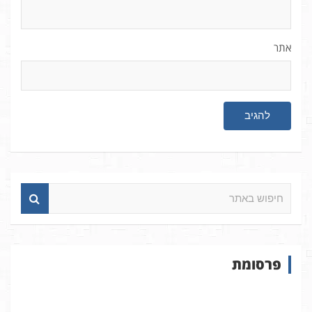
אתר
ח
י
פ
ו
ש
פרסומת
ב
א
ת
ר