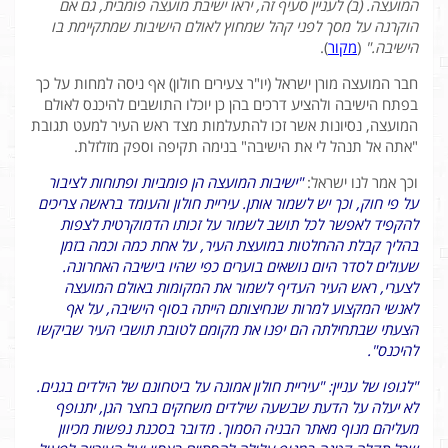
המועצה. (ב) לעניין סעיף זה, יראו ישיבת מועצה פומבית, גם אם
הוקרנה על מסך לפני קהל שמחוץ לאולם הישיבות שמתקיימת בו
הישיבה."
(
מקור
).
חבר המועצה מורן ישראל (יו"ר צעירים חולון) אף ניסה למחות על כך
בפתח הישיבה ולהציע דרכים בהן כן יוכלו התושבים להיכנס לאולם
המועצה, נסיונות אשר זכו להתעלמות מצד ראש העיר למעט תגובת
"אתה אל תנהל לי את הישיבה" בנימה תקיפה וספק מזלזלת.
וכך אמר לנו ישראל:
"ישיבות המועצה הן פומביות ופתוחות לציבור
על פי חוק, וכך יש לשמור אותן. עיריית חולון והעומד בראשה צריכים
להקפיד לאפשר לכל תושב לשמור על זכותו הדמוקרטית לצפות
בהליך קבלת ההחלטות במועצת העיר, על אחת כמה וכמה בזמן
שעולים לסדר היום נושאים בוערים כפי שהיו בישיבה האחרונה.
לצערי, ראש העיר העדיף לשמור את המקומות באולם המועצה
לאנשי המקצוע למרות שנחיצותם הייתה בסוף הישיבה, על אף
הצעתי שבתחילתה הם יפנו את מקומם לטובת תושבי העיר שביקשו
להיכנס".
"לגופו של עניין: "עיריית חולון אמונה על ביטחונם של הילדים בגנים.
לא יעלה על הדעת שבשעה שילדים משחקים בחצר הגן, יתנופף
מעליהם מנוף מאתר הבניה הסמוך. מדובר בסכנת נפשות מכיוון