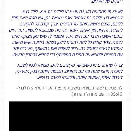
רשיהם של הילדים.
לא ידעתי מהסוגיה הזו, גם אני אבא לילדה בת 8.5, לילד בן 5
שנמצא בגן, ולידה בת שנתיים שגם נמצאת בגן, ואין ספק שאני מבין
לליבם, כאבם וחששותיהם של ההורים. צריך קודם כל להקשיב,
לשמוע, ולראות איך אפשר לעזור, וזה מה שבכוונתי לעשות. עוד היום
בתום הישיבה אדבר עם ראש העיר ואסביר לו שיש כאן מצוקה מאוד
גדולה. צריך קודם כל לתת להורים לישון בשקט בידיעה שיש מישהו
שמודע לבעיה ומטפל בה. צריך לעשות זאת במשותף, העירייה יחד
עם ההורים ולמצוא את המכנה המשותף כדי להביא לפתרון הבעיה.
צר לי שההורים מרגישים של מקשיבים להם, מצאתי לנכון לשבת
למעלה מחצי שעה פה עם ההורים, הכנסתי אותם לבניין העירייה,
דיברתי איתם, שמעתי אותם, ובכוונתי לפעול בנושא."
למעוניינים לצפות בוידאו בישיבת מועצת העיר המלאה: (דלגו ל-
1:05:46, שם מתחיל השידור).