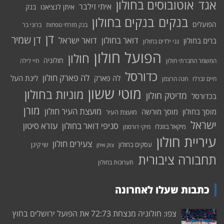
אוטובוסים בחולון
אגד
איתי זילבר
איתן לנציאנו
בנק
בנקים בחולון
בנקים
הפועלים
בנק מזרחי טפחות
ברוני בר
דן
דן שמיר
דואר בחולון
דואר ישראל
ברים בחולון
גני ילדים בחולון
הפועל חולון
חולון
חולוניה
המשמר החברתי חולון
חיי לילה
כדורסל
לה פארק חולון
לה פארק
ליגת העל
חיים זברלו
חנה הרצמן
מוטי ששון
מוניות בחולון
מדיטק חולון
בכדורסל
מורן
מועצת העיר חולון
מוסך בחולון
מוסך מורשה
מועצת העיר
ישראל
סניפי דואר בחולון
עזרא סיטון
מיקאל בוזגלו
מיקי דורסמן
עיריית חולון
צעירים חולון
עסקים בחולון
שי קינן
צוק איתן
תחבורה ציבורית
תערוכות בחולון
כתבות שעלו לאחרונה
צפו: חולוניה מנצחת 72:73 את הפועל ירושלים בחוץ