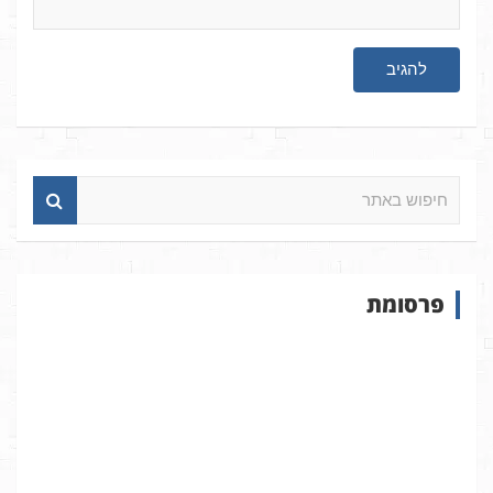
ח
י
פ
ו
ש
פרסומת
ב
א
ת
ר