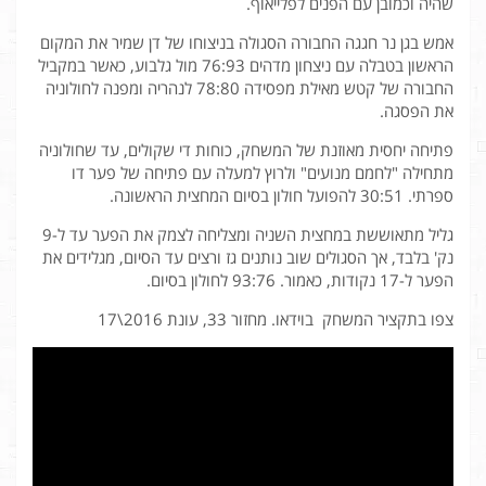
שהיה וכמובן עם הפנים לפלייאוף.
אמש בגן נר חגגה החבורה הסגולה בניצוחו של דן שמיר את המקום
הראשון בטבלה עם ניצחון מדהים 76:93 מול גלבוע, כאשר במקביל
החבורה של קטש מאילת מפסידה 78:80 לנהריה ומפנה לחולוניה
את הפסגה.
פתיחה יחסית מאוזנת של המשחק, כוחות די שקולים, עד שחולוניה
מתחילה "לחמם מנועים" ולרוץ למעלה עם פתיחה של פער דו
ספרתי. 30:51 להפועל חולון בסיום המחצית הראשונה.
גליל מתאוששת במחצית השניה ומצליחה לצמק את הפער עד ל-9
נק' בלבד, אך הסגולים שוב נותנים גז ורצים עד הסיום, מגלידים את
הפער ל-17 נקודות, כאמור. 93:76 לחולון בסיום.
צפו בתקציר המשחק בוידאו. מחזור 33, עונת 2016\17