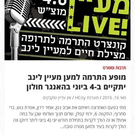
תרבות וספורט
מופע התרמה למען מעיין לינב
יתקיים ב-4 ביוני בהאנגר חולון
מאי 16, 2016
מערכת HCity
אין עדיין טוקבקים
מתי בפעם האחרונה ראיתם את אביב גפן, אמיר דדון, אפרת גוש, ברי
סחרוף, התקווה 6, ירמי קפלן, שלום חנוך ושלומי שבן על במה
אחת? אז זה הולך לקרות בתחילת חודש יוני (4 ביוני ליתר דיוק) וזה
הולך לקרות בעיר ולמען מטרה טובה…