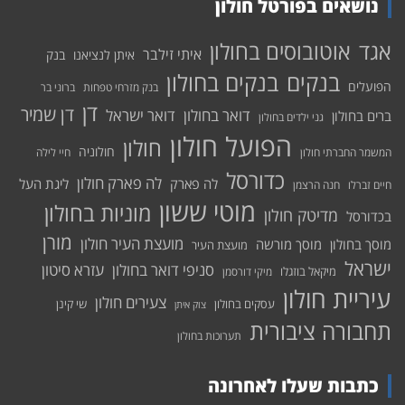
נושאים בפורטל חולון
אוטובוסים בחולון
אגד
איתי זילבר
איתן לנציאנו
בנק
בנקים בחולון
בנקים
הפועלים
בנק מזרחי טפחות
ברוני בר
דן
דן שמיר
דואר בחולון
דואר ישראל
ברים בחולון
גני ילדים בחולון
הפועל חולון
חולון
חולוניה
המשמר החברתי חולון
חיי לילה
כדורסל
לה פארק חולון
לה פארק
ליגת העל
חיים זברלו
חנה הרצמן
מוטי ששון
מוניות בחולון
מדיטק חולון
בכדורסל
מורן
מועצת העיר חולון
מוסך בחולון
מוסך מורשה
מועצת העיר
ישראל
סניפי דואר בחולון
עזרא סיטון
מיקאל בוזגלו
מיקי דורסמן
עיריית חולון
צעירים חולון
עסקים בחולון
שי קינן
צוק איתן
תחבורה ציבורית
תערוכות בחולון
כתבות שעלו לאחרונה