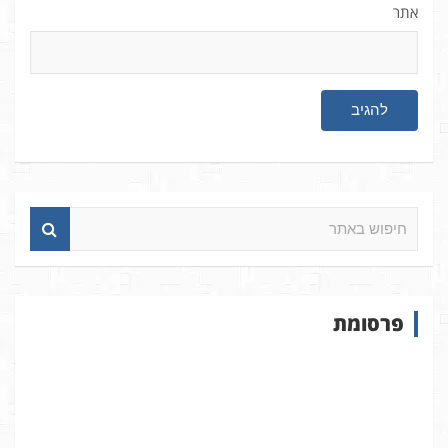
אתר
ח
י
פ
ו
ש
פרסומת
ב
א
ת
ר