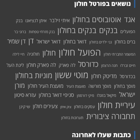
נושאים בפורטל חולון
אוטובוסים בחולון
אגד
איתי זילבר
איתן לנציאנו
בנק
בנקים בחולון
בנקים
הפועלים
בנק מזרחי טפחות
ברוני בר
דן
דן שמיר
דואר בחולון
דואר ישראל
ברים בחולון
גני ילדים בחולון
הפועל חולון
חולון
חולוניה
המשמר החברתי חולון
חיי לילה
כדורסל
לה פארק חולון
לה פארק
ליגת העל
חיים זברלו
חנה הרצמן
מוטי ששון
מוניות בחולון
מדיטק חולון
בכדורסל
מורן
מועצת העיר חולון
מוסך בחולון
מוסך מורשה
מועצת העיר
ישראל
סניפי דואר בחולון
עזרא סיטון
מיקאל בוזגלו
מיקי דורסמן
עיריית חולון
צעירים חולון
עסקים בחולון
שי קינן
צוק איתן
תחבורה ציבורית
תערוכות בחולון
כתבות שעלו לאחרונה