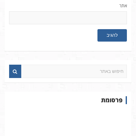
אתר
ח
י
פ
ו
ש
פרסומת
ב
א
ת
ר