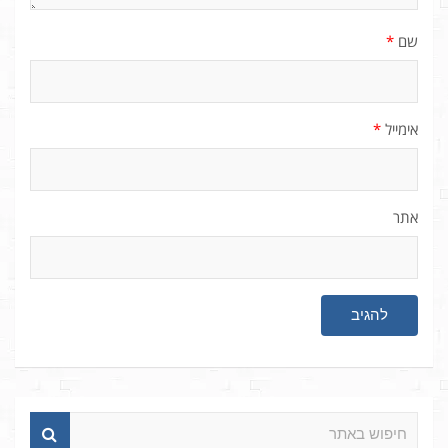
שם
*
אימייל
*
אתר
ח
י