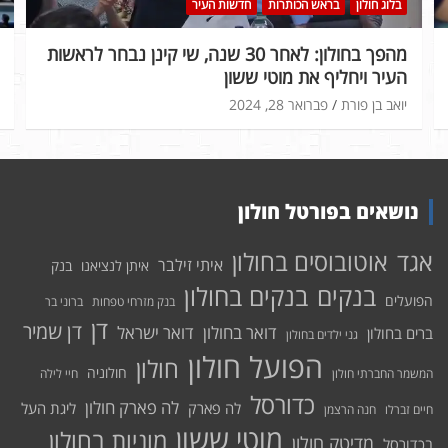
בלוג חולון
בראש הכותרות
חדשות העיר
מהפך בחולון: לאחר 30 שנה, שי קינן נבחר לראשות
העיר ויחליף את מוטי ששון
יואב בן פורת
פברואר 28, 2024
נושאים בפורטל חולון
אוטובוסים בחולון
אגד
איתי זילבר
איתן לנציאנו
בנק
בנקים בחולון
בנקים
הפועלים
בנק מזרחי טפחות
ברוני בר
דן
דן שמיר
דואר בחולון
דואר ישראל
ברים בחולון
גני ילדים בחולון
הפועל חולון
חולון
חולוניה
המשמר החברתי חולון
חיי לילה
כדורסל
לה פארק חולון
לה פארק
ליגת העל
חיים זברלו
חנה הרצמן
מוטי ששון
מוניות בחולון
מדיטק חולון
בכדורסל