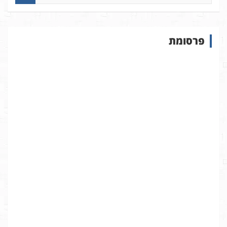
פ
ו
ש
פרסומת
ב
א
ת
ר