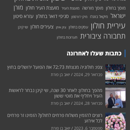
מורן
מועצת העיר חולון
מוסך בחולון
מוסך מורשה
מועצת העיר
ישראל
סניפי דואר בחולון
עזרא סיטון
מיקאל בוזגלו
מיקי דורסמן
עיריית חולון
צעירים חולון
עסקים בחולון
שי קינן
צוק איתן
תחבורה ציבורית
תערוכות בחולון
כתבות שעלו לאחרונה
צפו: חולוניה מנצחת 72:73 את הפועל ירושלים בחוץ
פברואר 29, 2024
יואב בן פורת
מהפך בחולון: לאחר 30 שנה, שי קינן נבחר לראשות
העיר ויחליף את מוטי ששון
פברואר 28, 2024
יואב בן פורת
רוצים להזמין משלוח פרחים לחולון? הזמינו זר פרחים
לכל אירוע
ספטמבר 6, 2023
יואב בן פורת