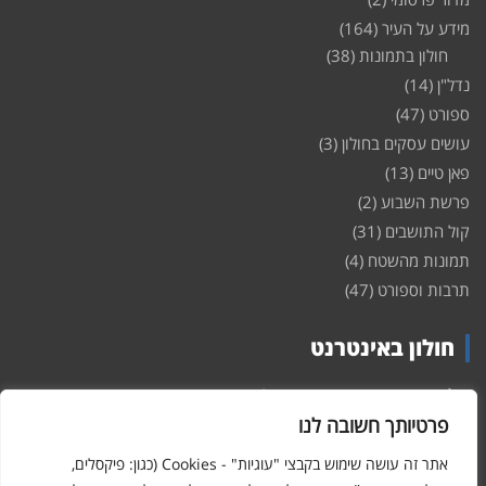
מידע על העיר
(164)
חולון בתמונות
(38)
נדל"ן
(14)
ספורט
(47)
עושים עסקים בחולון
(3)
פאן טיים
(13)
פרשת השבוע
(2)
קול התושבים
(31)
תמונות מהשטח
(4)
תרבות וספורט
(47)
חולון באינטרנט
חולון
באינטרנט – האתר שמביא לכם עדכונים ומידע מהשטח מהעיר
חולון. במה פתוחה לקול תושבי חולון באינטרנט, מידע על
דירות
פרטיותך חשובה לנו
ופרוייקטים חדשים בעיר, חיי לילה, וכן טורי דעה, עסקים בחולון, ודיונים על
הנעשה בעיר. אתם מוזמנים ומוזמנות להשתתף בדיון ולשלוח לנו כתבות
אתר זה עושה שימוש בקבצי "עוגיות" - Cookies (כגון: פיקסלים,
ואף להגיב על הכתבות המפורסמות באתר.