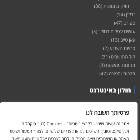
חולון בתמונות
(38)
נדל"ן
(14)
ספורט
(47)
עושים עסקים בחולון
(3)
פאן טיים
(13)
פרשת השבוע
(2)
קול התושבים
(31)
תמונות מהשטח
(4)
תרבות וספורט
(47)
חולון באינטרנט
חולון
באינטרנט – האתר שמביא לכם עדכונים ומידע מהשטח מהעיר
חולון. במה פתוחה לקול תושבי חולון באינטרנט, מידע על
דירות
פרטיותך חשובה לנו
ופרוייקטים חדשים בעיר, חיי לילה, וכן טורי דעה, עסקים בחולון, ודיונים על
הנעשה בעיר. אתם מוזמנים ומוזמנות להשתתף בדיון ולשלוח לנו כתבות
אתר זה עושה שימוש בקבצי "עוגיות" - Cookies (כגון: פיקסלים,
ואף להגיב על הכתבות המפורסמות באתר.
אנליטיקס, וכיוב'), השייכים לנו או לצדדים שלישיים, לצורך תפעול ושיפור
האתר או השירותים שאנו מספקים, לרוב לצרכים אנליטיים ומעט מאוד