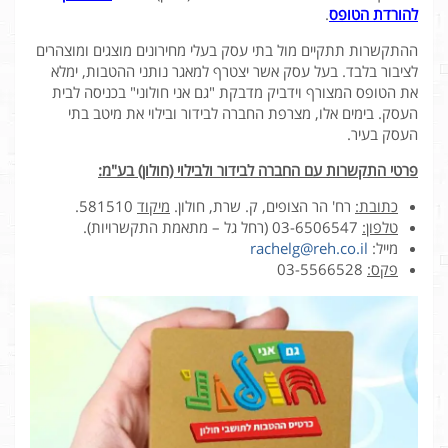
להורדת הטופס
.
ההתקשרות תתקיים מול בתי עסק בעלי מחירונים מוצגים ומוצהרים
לציבור בלבד. בעל עסק אשר יצטרף למאגר נותני ההטבות, ימלא
את הטופס המצורף וידביק מדבקת "גם אני חולוני" בכניסה לבית
העסק. בימים אלו, מצרפת החברה לבידור ובילוי את מיטב בתי
העסק בעיר.
פרטי התקשרות עם החברה לבידור ולבילוי (חולון) בע"מ:
כתובת:
רח' הר הצופים, ק. שרת, חולון.
מיקוד
581510.
טלפון
:
03-6506547 (רחל גל – מתאמת התקשרויות).
מייל:
rachelg@reh.co.il
פקס:
03-5566528