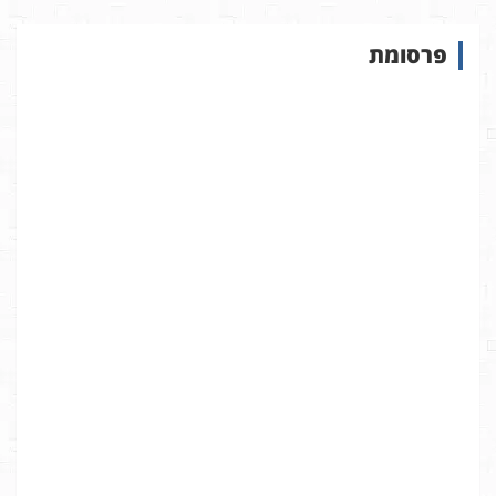
ו
ש
פרסומת
ב
א
ת
ר