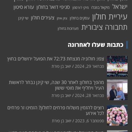
ישראל
סניפי דואר בחולון
עזרא סיטון
מיקאל בוזגלו
מיקי דורסמן
עיריית חולון
צעירים חולון
עסקים בחולון
שי קינן
צוק איתן
תחבורה ציבורית
תערוכות בחולון
כתבות שעלו לאחרונה
צפו: חולוניה מנצחת 72:73 את הפועל ירושלים בחוץ
פברואר 29, 2024
יואב בן פורת
מהפך בחולון: לאחר 30 שנה, שי קינן נבחר לראשות
העיר ויחליף את מוטי ששון
פברואר 28, 2024
יואב בן פורת
רוצים להזמין משלוח פרחים לחולון? הזמינו זר פרחים
לכל אירוע
ספטמבר 6, 2023
יואב בן פורת