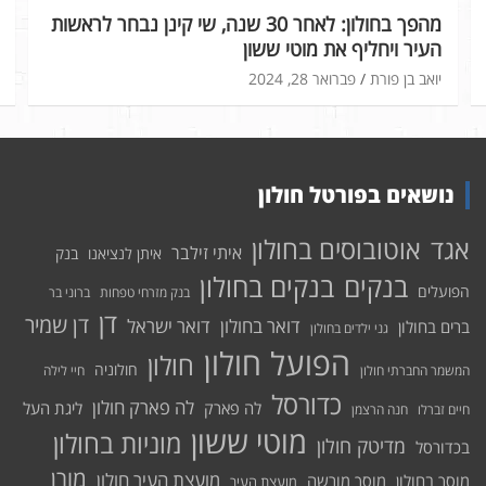
מהפך בחולון: לאחר 30 שנה, שי קינן נבחר לראשות
העיר ויחליף את מוטי ששון
יואב בן פורת
פברואר 28, 2024
נושאים בפורטל חולון
אוטובוסים בחולון
אגד
איתי זילבר
איתן לנציאנו
בנק
בנקים בחולון
בנקים
הפועלים
בנק מזרחי טפחות
ברוני בר
דן
דן שמיר
דואר בחולון
דואר ישראל
ברים בחולון
גני ילדים בחולון
הפועל חולון
חולון
חולוניה
המשמר החברתי חולון
חיי לילה
כדורסל
לה פארק חולון
לה פארק
ליגת העל
חיים זברלו
חנה הרצמן
מוטי ששון
מוניות בחולון
מדיטק חולון
בכדורסל
מורן
מועצת העיר חולון
מוסך בחולון
מוסך מורשה
מועצת העיר