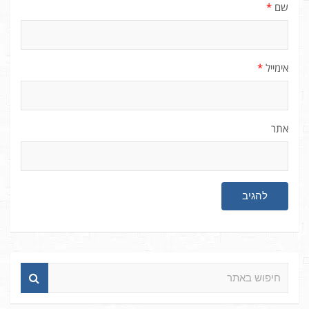
שם
*
אימייל
*
אתר
ח
י
פ