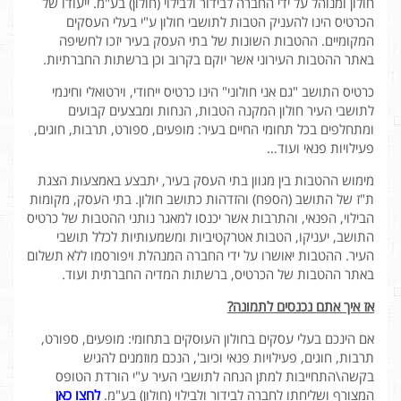
חולון ומנוהל על ידי החברה לבידור ולבילוי (חולון) בע"מ. ייעודו של
הכרטיס הינו להעניק הטבות לתושבי חולון ע"י בעלי העסקים
המקומיים. ההטבות השונות של בתי העסק בעיר יזכו לחשיפה
באתר ההטבות העירוני אשר יוקם בקרוב וכן ברשתות החברתיות.
כרטיס התושב "גם אני חולוני" הינו כרטיס ייחודי, וירטואלי וחינמי
לתושבי העיר חולון המקנה הטבות, הנחות ומבצעים קבועים
ומתחלפים בכל תחומי החיים בעיר: מופעים, ספורט, תרבות, חוגים,
פעילויות פנאי ועוד…
מימוש ההטבות בין מגוון בתי העסק בעיר, יתבצע באמצעות הצגת
ת"ז של התושב (הספח) והזדהות כתושב חולון. בתי העסק, מקומות
הבילוי, הפנאי, והתרבות אשר יכנסו למאגר נותני ההטבות של כרטיס
התושב, יעניקו, הטבות אטרקטיביות ומשמעותיות לכלל תושבי
העיר. ההטבות יאושרו על ידי החברה המנהלת ויפורסמו ללא תשלום
באתר ההטבות של הכרטיס, ברשתות המדיה החברתית ועוד.
אז איך אתם נכנסים לתמונה?
אם הינכם בעלי עסקים בחולון העוסקים בתחומי: מופעים, ספורט,
תרבות, חוגים, פעילויות פנאי וכיוב', הנכם מוזמנים להגיש
בקשה\התחייבות למתן הנחה לתושבי העיר ע"י הורדת הטופס
המצורף ושליחתו לחברה לבידור ולבילוי (חולון) בע"מ.
לחצו כאן