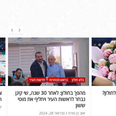
בלוג חולון
בראש הכותרות
חדשות העיר
חולון?
מהפך בחולון: לאחר 30 שנה, שי קינן
נבחר לראשות העיר ויחליף את מוטי
ה
ששון
יו
יואב בן פורת
פברואר 28, 2024