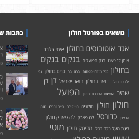
נושאים בפורטל חולון
כתבות שע
אוטובוסים בחולון
אגד
איתי זילבר
הפ
בנקים
בנקים
איתן לנציאנו
בנק הפועלים
פבר
בחולון
ברים בחולון
בנק מזרחי טפחות
ברוני בר
גני
דן
דן
דואר בחולון
דואר ישראל
ילדים בחולון
שי
הפועל
וי
שמיר
המשמר החברתי חולון
פבר
חולון
חולון
חולוניה
חיי לילה
חיים זברלו
חנה
רו
כדורסל
לה פארק חולון
לה פארק
לח
הרצמן
אי
מוטי
מדיטק חולון
ליגת העל בכדורסל
ספט
ששון