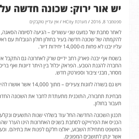
יש אור ירוק: שכונה חדשה על פני 4,000 דונם תיבנה
ספטמבר 8, 2016
מערכת HCity
אין עדיין טוקבקים
לאחר סחבת של כמעט שני עשורים – הגיעה לסיומה הסאגה, ו
עליו יבנו לא פחות מ-14,000 יחידות דיור.
בשטח אף יבנה פארק רחב ידיים שרק לאחרונה גם התקבל איש
החברה להגנת הטבע. הפראק יכלול בין היתר דיונות ואף ברי
מסחר, מבני ציבור וספורטק חדש.
ויש גם בשורה לזוגות צעירים – מתוך 14,000 אשר אושרו להיבנות – 2,000 מהן מיועדות "לדיור בר השגה".
מבחינת תחבורה, התוכנית מתעתדת לחבר את השכונה החדה לאיילון, לכב
תעבור בחולון.
תכנון השכונה החדשה החל עוד בשלהי שנות התשעים ונקלע 
המשפט מתחילת השבוע, יאלצו חלקם לפנות את בתיהם. וכעת ש
אשר ינתן לתושבים המפונים.