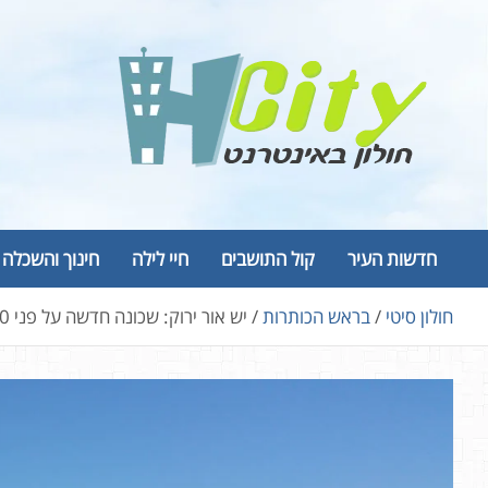
Ski
t
conten
Hcity – חולון באינטרנט
פורטל החדשות והמידע של חולון
חדשות העיר
קול התושבים
חיי לילה
חינוך והשכלה
חולון סיטי
בראש הכותרות
יש אור ירוק: שכונה חדשה על פני 4,000 דונם תיבנה בחולון