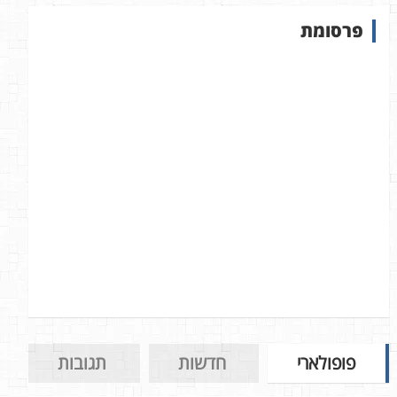
ש
פרסומת
ב
א
ת
ר
פופולארי
חדשות
תגובות