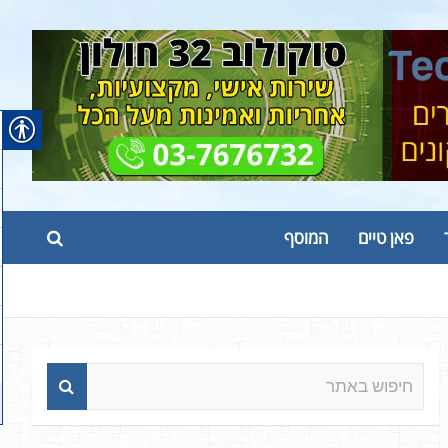
פאן טיים
המוסף
ח
י
פ
ו