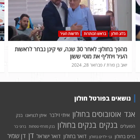
בלוג חולון
בראש הכותרות
חדשות העיר
מהפך בחולון: לאחר 30 שנה, שי קינן נבחר לראשות
העיר ויחליף את מוטי ששון
יואב בן פורת
פברואר 28, 2024
נושאים בפורטל חולון
אוטובוסים בחולון
אגד
איתי זילבר
איתן לנציאנו
בנק
בנקים בחולון
בנקים
הפועלים
בנק מזרחי טפחות
ברוני בר
דן
דן שמיר
דואר בחולון
דואר ישראל
ברים בחולון
גני ילדים בחולון