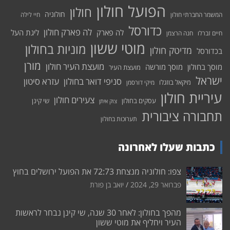
הפועל חולון
חולון
חולוניה
המשמר החברתי חולון
חיי לילה
כדורסל
לה פארק חולון
לה פארק
ליגת העל
חיים זברלו
חנה הרצמן
מוטי ששון
מוניות בחולון
מדיטק חולון
בכדורסל
מורן
מועצת העיר חולון
מוסך בחולון
מוסך מורשה
מועצת העיר
ישראל
סניפי דואר בחולון
עזרא סיטון
מיקאל בוזגלו
מיקי דורסמן
עיריית חולון
צעירים חולון
עסקים בחולון
שי קינן
צוק איתן
תחבורה ציבורית
תערוכות בחולון
כתבות שעלו לאחרונה
צפו: חולוניה מנצחת 72:73 את הפועל ירושלים בחוץ
פברואר 29, 2024
יואב בן פורת
מהפך בחולון: לאחר 30 שנה, שי קינן נבחר לראשות
העיר ויחליף את מוטי ששון