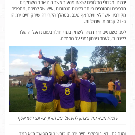
ירמיהו מגדולי החלוצים שיצאו מהעיר אשר היה אחד השחקנים
הבכירים והמוכרים ביותר בליגות הנמוכות, איש של לחימה, מספרים
מקורביו, אשר לא וויתר אף פעם. במהלך הקריירה שיחק חיים ירמיהו
ב-21 קבוצות ישראליות.
לפני כשנתיים חזר רמיהו לשחק במדי חולון בעונת העלייה שלה
לליגה ב', לאחר ניצחון זמני על המחלה.
ירמיהו מביא עוד ניצחון להפועל יניב חולון. צילום: רועי אסף
והנה גם וידאו נוסטלגי, חיים ירמיהו כובש מול הפועל ת"א במדי