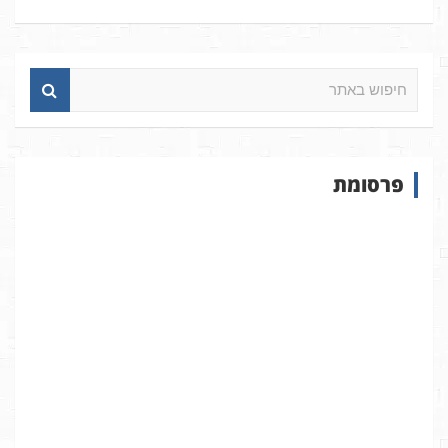
ח
י
פ
ו
ש
פרסומת
ב
א
ת
ר