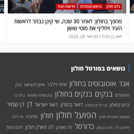
בלוג חולון
בראש הכותרות
חדשות העיר
מהפך בחולון: לאחר 30 שנה, שי קינן נבחר לראשות
העיר ויחליף את מוטי ששון
יואב בן פורת
פברואר 28, 2024
נושאים בפורטל חולון
אוטובוסים בחולון
אגד
איתי זילבר
איתן לנציאנו
בנק
בנקים בחולון
בנקים
הפועלים
בנק מזרחי טפחות
ברוני בר
דן
דן שמיר
דואר בחולון
דואר ישראל
ברים בחולון
גני ילדים בחולון
הפועל חולון
חולון
חולוניה
המשמר החברתי חולון
חיי לילה
כדורסל
לה פארק חולון
לה פארק
ליגת העל
חיים זברלו
חנה הרצמן