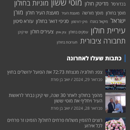
מוטי ששון
מוניות בחולון
מדיטק חולון
בכדורסל
מורן
מועצת העיר חולון
מוסך בחולון
מוסך מורשה
מועצת העיר
ישראל
סניפי דואר בחולון
עזרא סיטון
מיקאל בוזגלו
מיקי דורסמן
עיריית חולון
צעירים חולון
עסקים בחולון
שי קינן
צוק איתן
תחבורה ציבורית
תערוכות בחולון
כתבות שעלו לאחרונה
צפו: חולוניה מנצחת 72:73 את הפועל ירושלים בחוץ
פברואר 29, 2024
יואב בן פורת
מהפך בחולון: לאחר 30 שנה, שי קינן נבחר לראשות
העיר ויחליף את מוטי ששון
פברואר 28, 2024
יואב בן פורת
רוצים להזמין משלוח פרחים לחולון? הזמינו זר פרחים
לכל אירוע