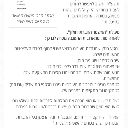
תשע"ה. חשוב לאפשר להורים
לעבוד בחודשי הקיץ ולילדים שהות
מכתב חברי המועצה אשר
נעימה, בטוחה , ערכית ומיטבית
נשלח אל ראש העיר
בקייטנות."
פעילת "המשמר החברתי חולון",
ליאורה פור, ממארגנות ההפגנה מסרה לנו כך:
"הגיע הזמן שהנהלת העיריה תבצע שינוי דחוף בסדרי העדיפויות
המעוותים שלה.
עיר הילדים זו שטיפת מוח.
אין מאחורי מיתוג זה שום דבר כלפי ילדי חולון.
הגיע הזמן שהתושבים וילדיהם ייהנו מפירות ההשקעה שלנו
התושבים.
כל מבני הציבור והבריכות העירוניות ניבנו מכספי התושבים (ארנונה).
כל הקייטנות מתקיימות במבנים אלו.
כשנוח לששון אז הוא מפנה את התלונות לחברות הבת וכשלא נוח
לו אז הוא טוען שחברות הבת הן יישות כלכלית/משפטית נפרדת.
הוא יו"ר הדירקטוריון יחד עם המנכלית חנה הרצמן בכל החברות
הבנות כך שיש בכוחם להשפיע ולשנות."