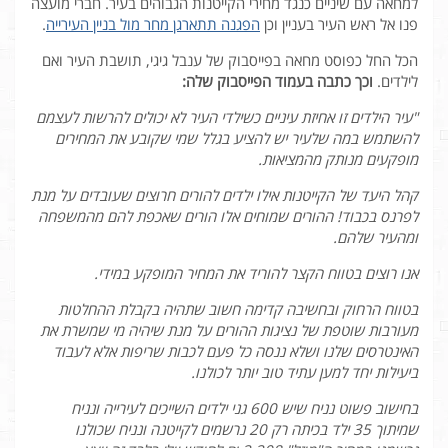
למחאה עם שיניים כנגד מחירי הקייטנות הגבוהים בעיר. חברי מועצה
פנו אל ראש העיר בעניין וכן
הפגנה תתארגן מחר מול בניין העירייה
.
הכל החל כפוסט מחאה בפייסבוק של ענבל גיגי, תושבת העיר ואם
לילדים.
וכך כתבה בעמוד הפייסבוק שלה:
"עיר הילדים זו אחיזת עיניים כשילדי העיר לא יכולים להרשות לעצמם
להשתמש במה שלעיר יש להציע בגלל שמי שקובע את המחירים
מופקעים מנותק מהמציאות.
קהל היעד של הקייטנות אילו ילדים להורים חרוצים שעובדים על מנת
לפרנס בכבוד! ההורים שמוחים אלו הורים שאכפת להם מהמשפחה
ומהעיר שלהם.
אנו רוצים בטווח הקצר להוריד את המחיר המופקע במידי.
בטווח הרחוק ובחשיבה קדימה חשוב שתהיה בקבלת ההחלטות
מעורבות שוטפת של נציגות ההורים על מנת שיהיה מי שמשרת את
האינטרסים שלנו ושלא ננסה כל פעם לכבות שריפות אלא לעבוד
ביעילות יחד למען עתיד טוב יותר לכולנו.
בחישוב פשוט נניח שיש 600 גני ילדים השייכים לעירייה ונניח
שמיתוך 35 ילד בכיתה רק 20 נרשמים לקייטנה ונניח שכולנו