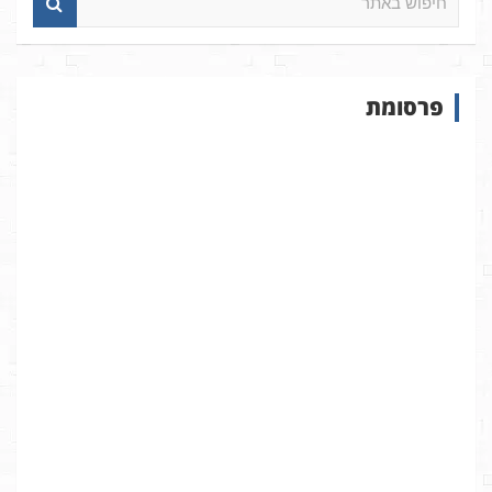
י
פ
ו
ש
פרסומת
ב
א
ת
ר