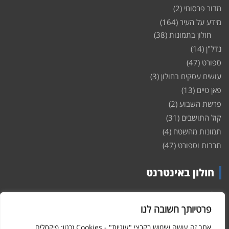
מדור פרסומי
(2)
מידע על העיר
(164)
חולון בתמונות
(38)
נדל"ן
(14)
ספורט
(47)
עושים עסקים בחולון
(3)
פאן טיים
(13)
פרשת השבוע
(2)
קול התושבים
(31)
תמונות מהשטח
(4)
תרבות וספורט
(47)
חולון באינטרנט
חולון
באינטרנט – האתר שמביא לכם עדכונים ומידע מהשטח מהעיר
חולון. במה פתוחה לקול תושבי חולון באינטרנט, מידע על
דירות
פרטיותך חשובה לנו
ופרוייקטים חדשים בעיר, חיי לילה, וכן טורי דעה, עסקים בחולון, ודיונים על
הנעשה בעיר. אתם מוזמנים ומוזמנות להשתתף בדיון ולשלוח לנו כתבות
אתר זה עושה שימוש בקבצי "עוגיות" - Cookies (כגון: פיקסלים,