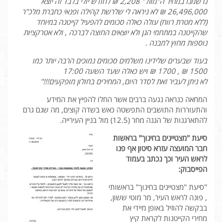
נרשמנו במחיר ה"מוזל" 2,208 ₪ לחודש יולי בלבד זה יוצא
26,496,000 ₪ לא ניראה לי שלרשת קהילה ופנאי כחברת מלכ"ר
(ללא מטרת רווח) עולה כאלה סכומים להפעיל קייטנה במיוחד
שהקייטנה במתחמי הגן ולא יוצאים החוצה לברכה , ולא אטרקציות
נוספות מחוץ למבנה .
בעוד שבערים שלידינו משלמים סכומים נמוכים הרבה יותר כמו
1500 ₪ , 1700 ₪ ויש כאלה שעד השעה 17:00
לא ניתן לעביר זאת לסדר היום, המחירים בחולון מופקעים!!!"
המחאה כנראה נגעה ברבים אשר החלו להפיץ את המידע
והתעוררות התושבים התפשטה כאש בשדה קוצים, מה שגם גרם
להתארגנות של הגנה מחר (12.5) מול בניין העירייה.
סיעת "מצטיינים בחינוך" בראשות
חבר המועצה עזרא סיטון אף פנו
לראש העיר וכך נכתב בעמוד
הפייסבוק:
"סיעת "מצטיינים בחינוך" בראשותי
, פונה לראש העיר, מר מוטי ששון,
בבקשה להוזיל באופן מיידי את
מחירי הקייטנות לקראת קיץ