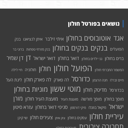
נושאים בפורטל חולון
אוטובוסים בחולון
אגד
איתי זילבר
איתן לנציאנו
בנק
בנקים בחולון
בנקים
הפועלים
בנק מזרחי טפחות
ברוני בר
דן
דן שמיר
דואר בחולון
דואר ישראל
ברים בחולון
גני ילדים בחולון
הפועל חולון
חולון
חולוניה
המשמר החברתי חולון
חיי לילה
כדורסל
לה פארק חולון
לה פארק
ליגת העל
חיים זברלו
חנה הרצמן
מוטי ששון
מוניות בחולון
מדיטק חולון
בכדורסל
מורן
מועצת העיר חולון
מוסך בחולון
מוסך מורשה
מועצת העיר
ישראל
סניפי דואר בחולון
עזרא סיטון
מיקאל בוזגלו
מיקי דורסמן
עיריית חולון
צעירים חולון
עסקים בחולון
שי קינן
צוק איתן
תחבורה ציבורית
תערוכות בחולון