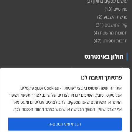
עושים עסקים בחולון
(3)
פאן טיים
(13)
פרשת השבוע
(2)
קול התושבים
(31)
תמונות מהשטח
(4)
תרבות וספורט
(47)
חולון באינטרנט
חולון
באינטרנט – האתר שמביא לכם עדכונים ומידע מהשטח מהעיר
חולון. במה פתוחה לקול תושבי חולון באינטרנט, מידע על
דירות
פרטיותך חשובה לנו
ופרוייקטים חדשים בעיר, חיי לילה, וכן טורי דעה, עסקים בחולון, ודיונים על
הנעשה בעיר. אתם מוזמנים ומוזמנות להשתתף בדיון ולשלוח לנו כתבות
אתר זה עושה שימוש בקבצי "עוגיות" - Cookies (כגון: פיקסלים,
ואף להגיב על הכתבות המפורסמות באתר.
אנליטיקס, וכיוב'), השייכים לנו או לצדדים שלישיים, לצורך תפעול ושיפור
האתר או השירותים שאנו מספקים, לרוב לצרכים אנליטיים ומעט מאוד
אף לצרכי שיווק. המשך הגלישה או שימוש באתר מהווה הסכמה לכך.
Hcity – חולון באינטרנט
Copyright © 2026
הבנתי ואני מסכים-ה
פורטל חולון באינטרנט - כל המידע והעדכונים על העיר חולון