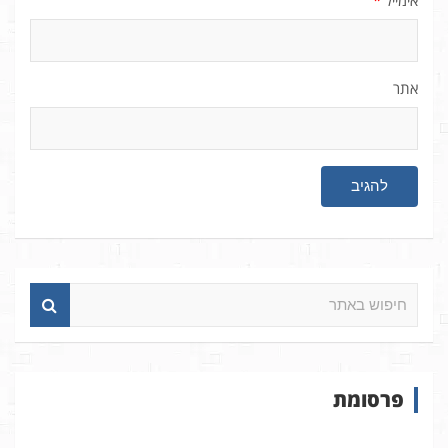
אימייל
*
אתר
ח
י
פ
ו
ש
פרסומת
ב
א
ת