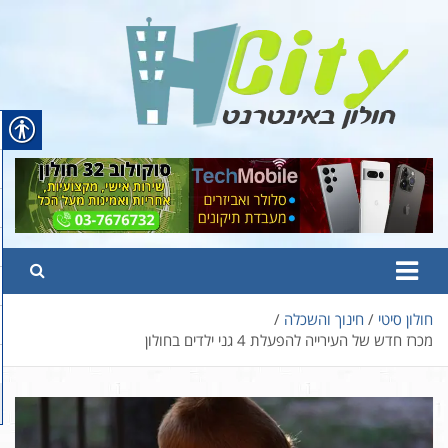
Ski
t
conten
Hcity – חולון באינטרנט
פורטל החדשות והמידע של חולון
חולון סיטי
חינוך והשכלה
מכרז חדש של העירייה להפעלת 4 גני ילדים בחולון