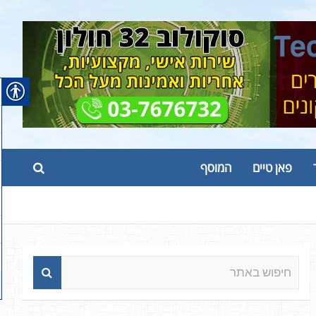
פאן טיים
המוסף
ח
י
פ
ו