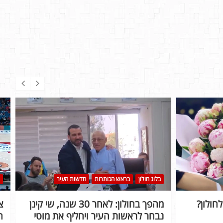
בלוג חולון
בראש הכותרות
חדשות העיר
חולון?
מהפך בחולון: לאחר 30 שנה, שי קינן
נבחר לראשות העיר ויחליף את מוטי
ה