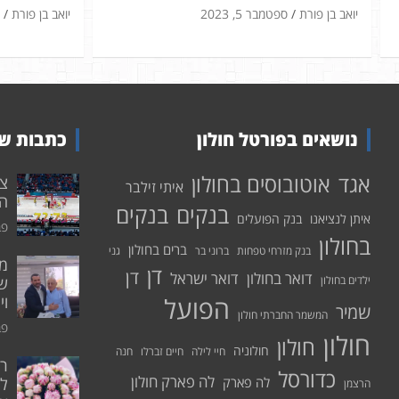
יואב בן פורת
ספטמבר 5, 2023
יואב בן פורת
נושאים בפורטל חולון
כתבות שע
אוטובוסים בחולון
אגד
איתי זילבר
הפ
בנקים
בנקים
איתן לנציאנו
בנק הפועלים
פבר
בחולון
ברים בחולון
בנק מזרחי טפחות
ברוני בר
גני
דן
דן
דואר בחולון
דואר ישראל
ילדים בחולון
שי
הפועל
וי
שמיר
המשמר החברתי חולון
פבר
חולון
חולון
חולוניה
חיי לילה
חיים זברלו
חנה
רו
כדורסל
לה פארק חולון
לה פארק
לח
הרצמן