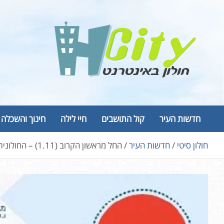
Ski
t
conten
Hcity – חולון באינטרנט
פורטל החדשות והמידע של חולון
חדשות העיר
קול התושבים
חיי לילה
חינוך והשכלה
חולון סיטי
חדשות העיר
החל מראשון הקרוב (1.11) – החולונית יוצאת לדרך