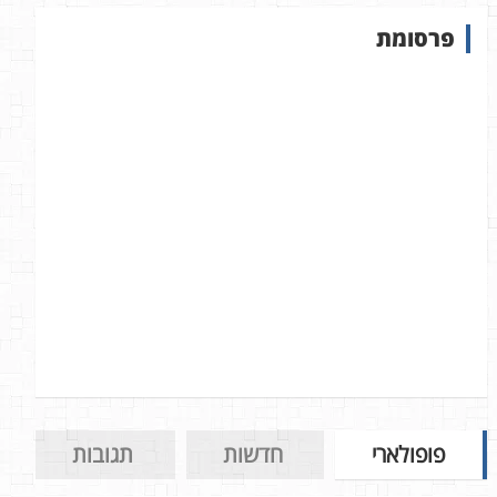
ש
פרסומת
ב
א
ת
ר
פופולארי
חדשות
תגובות