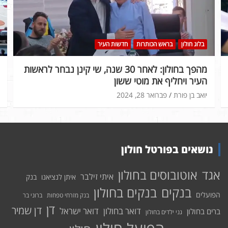
בלוג חולון
בראש הכותרות
חדשות העיר
מהפך בחולון: לאחר 30 שנה, שי קינן נבחר לראשות
העיר ויחליף את מוטי ששון
יואב בן פורת
פברואר 28, 2024
נושאים בפורטל חולון
אוטובוסים בחולון
אגד
איתי זילבר
איתן לנציאנו
בנק
בנקים בחולון
בנקים
הפועלים
בנק מזרחי טפחות
ברוני בר
דן
דן שמיר
דואר בחולון
דואר ישראל
ברים בחולון
גני ילדים בחולון