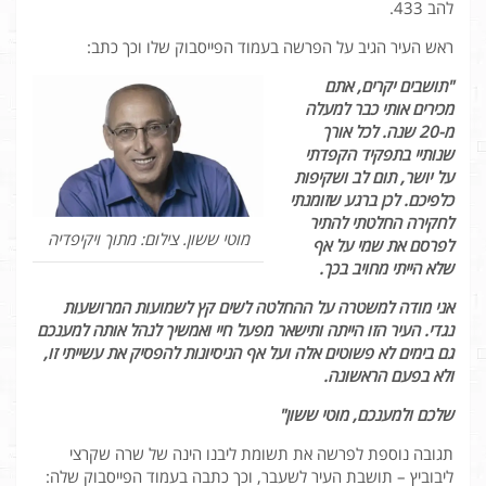
להב 433.
ראש העיר הגיב על הפרשה בעמוד הפייסבוק שלו וכך כתב:
"תושבים יקרים, אתם
מכירים אותי כבר למעלה
מ-20 שנה. לכל אורך
שנותיי בתפקיד הקפדתי
על יושר, תום לב ושקיפות
כלפיכם. לכן ברגע שזומנתי
לחקירה החלטתי להתיר
מוטי ששון. צילום: מתוך ויקיפדיה
לפרסם את שמי על אף
שלא הייתי מחויב בכך.
אני מודה למשטרה על ההחלטה לשים קץ לשמועות המרושעות
נגדי. העיר הזו הייתה ותישאר מפעל חיי ואמשיך לנהל אותה למענכם
גם בימים לא פשוטים אלה ועל אף הניסיונות להפסיק את עשייתי זו,
ולא בפעם הראשונה.
שלכם ולמענכם, מוטי ששון"
תגובה נוספת לפרשה את תשומת ליבנו הינה של שרה שקרצי
ליבוביץ – תושבת העיר לשעבר, וכך כתבה בעמוד הפייסבוק שלה: