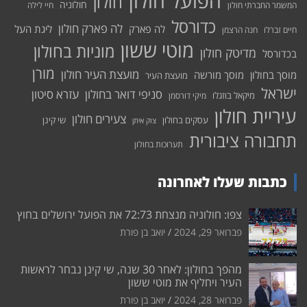
הפועל חולון
חולון
חולוניה
המשמר החברתי חולון
חיי לילה
כדורסל
לה פארק חולון
לה פארק
ליגת העל
חיים זברלו
חנה הרצמן
מוטי ששון
מוניות בחולון
מדיטק חולון
בכדורסל
מורן
מועצת העיר חולון
מוסך בחולון
מוסך מורשה
מועצת העיר
ישראל
סניפי דואר בחולון
עזרא סיטון
מיקאל בוזגלו
מיקי דורסמן
עיריית חולון
צעירים חולון
עסקים בחולון
שי קינן
צוק איתן
תחבורה ציבורית
תערוכות בחולון
כתבות שעלו לאחרונה
צפו: חולוניה מנצחת 72:73 את הפועל ירושלים בחוץ
פברואר 29, 2024
יואב בן פורת
מהפך בחולון: לאחר 30 שנה, שי קינן נבחר לראשות
העיר ויחליף את מוטי ששון
פברואר 28, 2024
יואב בן פורת