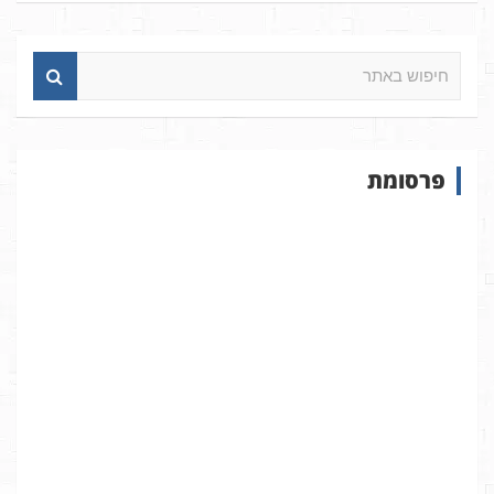
ח
י
פ
ו
ש
פרסומת
ב
א
ת
ר