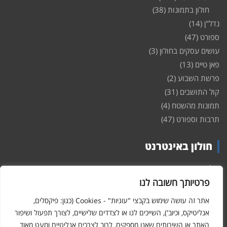
חולון בתמונות
(38)
נדל"ן
(14)
ספורט
(47)
עושים עסקים בחולון
(3)
פאן טיים
(13)
פרשת השבוע
(2)
קול התושבים
(31)
תמונות מהשטח
(4)
תרבות וספורט
(47)
חולון באינטרנט
חולון
באינטרנט – האתר שמביא לכם עדכונים ומידע מהשטח מהעיר
חולון. במה פתוחה לקול תושבי חולון באינטרנט, מידע על
דירות
פרטיותך חשובה לנו
ופרוייקטים חדשים בעיר, חיי לילה, וכן טורי דעה, עסקים בחולון, ודיונים על
הנעשה בעיר. אתם מוזמנים ומוזמנות להשתתף בדיון ולשלוח לנו כתבות
אתר זה עושה שימוש בקבצי "עוגיות" - Cookies (כגון: פיקסלים,
ואף להגיב על הכתבות המפורסמות באתר.
אנליטיקס, וכיוב'), השייכים לנו או לצדדים שלישיים, לצורך תפעול ושיפור
האתר או השירותים שאנו מספקים, לרוב לצרכים אנליטיים ומעט מאוד