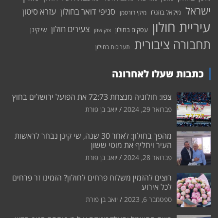
ישראל
סניפי דואר בחולון
עזרא סיטון
מיקאל בוזגלו
מיקי דורסמן
עיריית חולון
צעירים חולון
עסקים בחולון
שי קינן
צוק איתן
תחבורה ציבורית
תערוכות בחולון
כתבות שעלו לאחרונה
צפו: חולוניה מנצחת 72:73 את הפועל ירושלים בחוץ
פברואר 29, 2024
יואב בן פורת
מהפך בחולון: לאחר 30 שנה, שי קינן נבחר לראשות
העיר ויחליף את מוטי ששון
פברואר 28, 2024
יואב בן פורת
רוצים להזמין משלוח פרחים לחולון? הזמינו זר פרחים
לכל אירוע
ספטמבר 6, 2023
יואב בן פורת