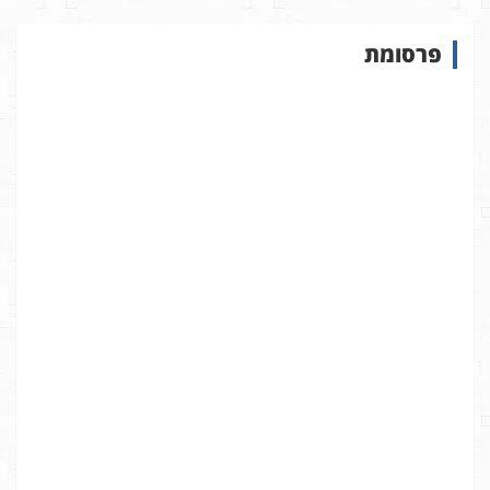
ו
ש
פרסומת
ב
א
ת
ר