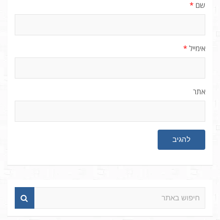
שם
*
אימייל
*
אתר
ח
י
פ