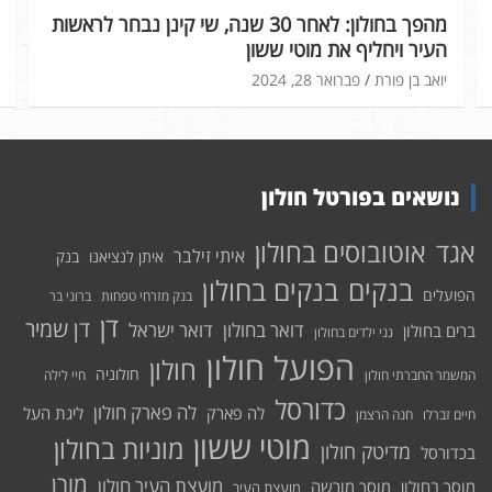
מהפך בחולון: לאחר 30 שנה, שי קינן נבחר לראשות
העיר ויחליף את מוטי ששון
יואב בן פורת
פברואר 28, 2024
נושאים בפורטל חולון
אוטובוסים בחולון
אגד
איתי זילבר
איתן לנציאנו
בנק
בנקים בחולון
בנקים
הפועלים
בנק מזרחי טפחות
ברוני בר
דן
דן שמיר
דואר בחולון
דואר ישראל
ברים בחולון
גני ילדים בחולון
הפועל חולון
חולון
חולוניה
המשמר החברתי חולון
חיי לילה
כדורסל
לה פארק חולון
לה פארק
ליגת העל
חיים זברלו
חנה הרצמן
מוטי ששון
מוניות בחולון
מדיטק חולון
בכדורסל
מורן
מועצת העיר חולון
מוסך בחולון
מוסך מורשה
מועצת העיר