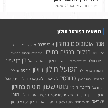
יואב בן פורת
פברואר 28, 2024
נושאים בפורטל חולון
אוטובוסים בחולון
אגד
איתי זילבר
איתן לנציאנו
בנק
בנקים בחולון
בנקים
הפועלים
בנק מזרחי טפחות
ברוני בר
דן
דן שמיר
דואר בחולון
דואר ישראל
ברים בחולון
גני ילדים בחולון
הפועל חולון
חולון
חולוניה
המשמר החברתי חולון
חיי לילה
כדורסל
לה פארק חולון
לה פארק
ליגת העל
חיים זברלו
חנה הרצמן
מוטי ששון
מוניות בחולון
מדיטק חולון
בכדורסל
מורן
מועצת העיר חולון
מוסך בחולון
מוסך מורשה
מועצת העיר
ישראל
סניפי דואר בחולון
עזרא סיטון
מיקאל בוזגלו
מיקי דורסמן