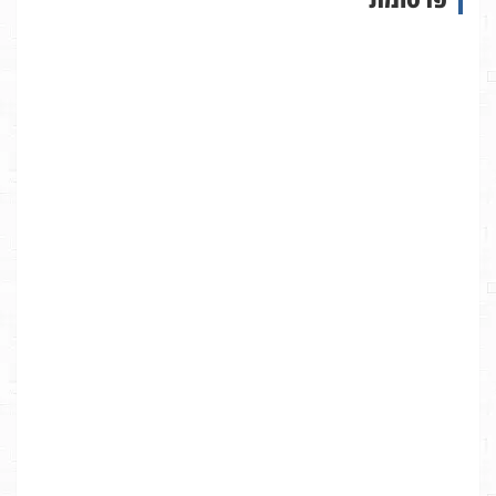
א
ת
ר