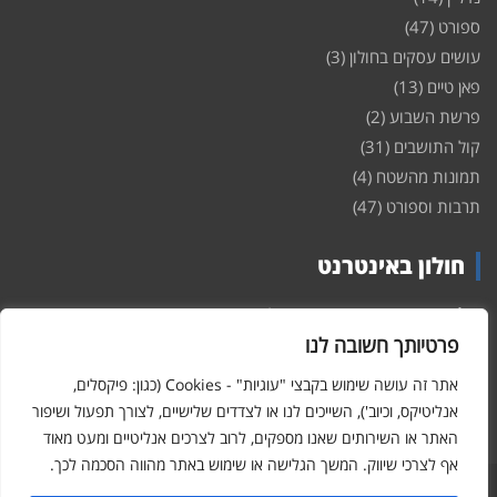
ספורט
(47)
עושים עסקים בחולון
(3)
פאן טיים
(13)
פרשת השבוע
(2)
קול התושבים
(31)
תמונות מהשטח
(4)
תרבות וספורט
(47)
חולון באינטרנט
חולון
באינטרנט – האתר שמביא לכם עדכונים ומידע מהשטח מהעיר
חולון. במה פתוחה לקול תושבי חולון באינטרנט, מידע על
דירות
פרטיותך חשובה לנו
ופרוייקטים חדשים בעיר, חיי לילה, וכן טורי דעה, עסקים בחולון, ודיונים על
הנעשה בעיר. אתם מוזמנים ומוזמנות להשתתף בדיון ולשלוח לנו כתבות
אתר זה עושה שימוש בקבצי "עוגיות" - Cookies (כגון: פיקסלים,
ואף להגיב על הכתבות המפורסמות באתר.
אנליטיקס, וכיוב'), השייכים לנו או לצדדים שלישיים, לצורך תפעול ושיפור
האתר או השירותים שאנו מספקים, לרוב לצרכים אנליטיים ומעט מאוד
אף לצרכי שיווק. המשך הגלישה או שימוש באתר מהווה הסכמה לכך.