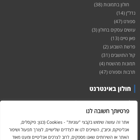
חולון בתמונות
(38)
נדל"ן
(14)
ספורט
(47)
עושים עסקים בחולון
(3)
פאן טיים
(13)
פרשת השבוע
(2)
קול התושבים
(31)
תמונות מהשטח
(4)
תרבות וספורט
(47)
חולון באינטרנט
חולון
באינטרנט – האתר שמביא לכם עדכונים ומידע מהשטח מהעיר
חולון. במה פתוחה לקול תושבי חולון באינטרנט, מידע על
דירות
פרטיותך חשובה לנו
ופרוייקטים חדשים בעיר, חיי לילה, וכן טורי דעה, עסקים בחולון, ודיונים על
הנעשה בעיר. אתם מוזמנים ומוזמנות להשתתף בדיון ולשלוח לנו כתבות
אתר זה עושה שימוש בקבצי "עוגיות" - Cookies (כגון: פיקסלים,
ואף להגיב על הכתבות המפורסמות באתר.
אנליטיקס, וכיוב'), השייכים לנו או לצדדים שלישיים, לצורך תפעול ושיפור
האתר או השירותים שאנו מספקים, לרוב לצרכים אנליטיים ומעט מאוד