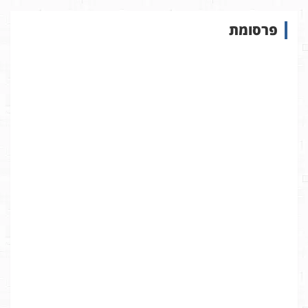
ו
ש
פרסומת
ב
א
ת
ר