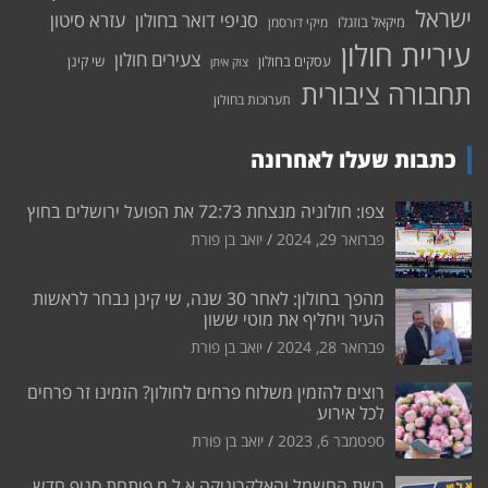
ישראל
סניפי דואר בחולון
עזרא סיטון
מיקאל בוזגלו
מיקי דורסמן
עיריית חולון
צעירים חולון
עסקים בחולון
שי קינן
צוק איתן
תחבורה ציבורית
תערוכות בחולון
כתבות שעלו לאחרונה
צפו: חולוניה מנצחת 72:73 את הפועל ירושלים בחוץ
פברואר 29, 2024
יואב בן פורת
מהפך בחולון: לאחר 30 שנה, שי קינן נבחר לראשות
העיר ויחליף את מוטי ששון
פברואר 28, 2024
יואב בן פורת
רוצים להזמין משלוח פרחים לחולון? הזמינו זר פרחים
לכל אירוע
ספטמבר 6, 2023
יואב בן פורת
רשת החשמל והאלקרוניקה א.ל.מ פותחת סניף חדש