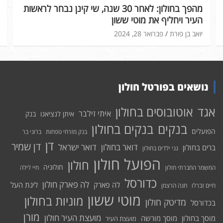
מהפך בחולון: לאחר 30 שנה, שי קינן נבחר לראשות
העיר ויחליף את מוטי ששון
יואב בן פורת
פברואר 28, 2024
נושאים בפורטל חולון
אוטובוסים בחולון
אגד
איתי זילבר
איתן לנציאנו
בנק
בנקים בחולון
בנקים
הפועלים
בנק מזרחי טפחות
ברוני בר
דן
דן שמיר
דואר בחולון
דואר ישראל
ברים בחולון
גני ילדים בחולון
הפועל חולון
חולון
חולוניה
המשמר החברתי חולון
חיי לילה
כדורסל
לה פארק חולון
לה פארק
ליגת העל
חיים זברלו
חנה הרצמן
מוטי ששון
מוניות בחולון
מדיטק חולון
בכדורסל
מורן
מועצת העיר חולון
מוסך בחולון
מוסך מורשה
מועצת העיר