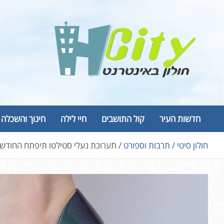
Ski
t
conten
Hcity – חולון באינטרנט
פורטל החדשות והמידע של חולון
חדשות העיר
קול התושבים
חיי לילה
חינוך והשכלה
חולון סיטי
תרבות וספורט
תערוכת נעלי סטילטו תיפתח החודש ב