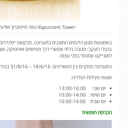
Rapunzels Tower נופר חיימוביץ׳ ואלעד ברוך, צילום יח״צ
באמצעות מגוון הדגמים המוצגים בתערוכה, מבקשת ״סינדרום 
בנעלי העקב: מגובה בלתי אפשרי דרך פטישיזם וארוטיקה, שבי
לאובייקט אמנותי בפני עצמו.
התערוכה תתקיים בין התאריכים: 18/6/16 – 31/8/16 בגלריית החווה בחולון, אזור התעשייה, רחוב הנחושת פינת המלאכה.
שעות פעילות הגלריה:
יום שני: 13:00-16:00
יום שישי: 10:00-14:00
יום שבת: 10:00-14:00
הכניסה חופשית