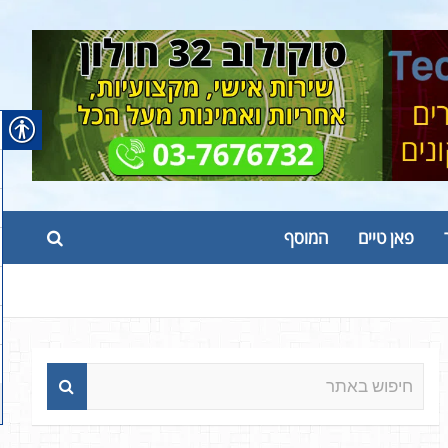
פאן טיים
המוסף
ח
י
פ
ו