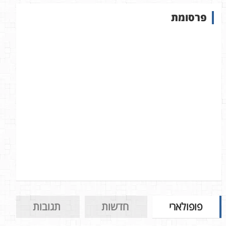
ש
פרסומת
ב
א
ת
ר
פופולארי
חדשות
תגובות