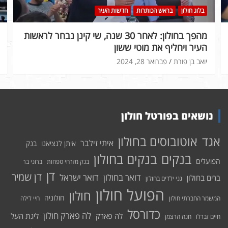
בלוג חולון
בראש הכותרות
חדשות העיר
מהפך בחולון: לאחר 30 שנה, שי קינן נבחר לראשות
העיר ויחליף את מוטי ששון
יואב בן פורת
פברואר 28, 2024
נושאים בפורטל חולון
אוטובוסים בחולון
אגד
איתי זילבר
איתן לנציאנו
בנק
בנקים בחולון
בנקים
הפועלים
בנק מזרחי טפחות
ברוני בר
דן
דן שמיר
דואר בחולון
דואר ישראל
ברים בחולון
גני ילדים בחולון
הפועל חולון
חולון
חולוניה
המשמר החברתי חולון
חיי לילה
כדורסל
לה פארק חולון
לה פארק
ליגת העל
חיים זברלו
חנה הרצמן