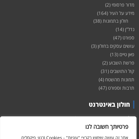
מדור פרסומי
(2)
מידע על העיר
(164)
חולון בתמונות
(38)
נדל"ן
(14)
ספורט
(47)
עושים עסקים בחולון
(3)
פאן טיים
(13)
פרשת השבוע
(2)
קול התושבים
(31)
תמונות מהשטח
(4)
תרבות וספורט
(47)
חולון באינטרנט
חולון
באינטרנט – האתר שמביא לכם עדכונים ומידע מהשטח מהעיר
חולון. במה פתוחה לקול תושבי חולון באינטרנט, מידע על
דירות
פרטיותך חשובה לנו
ופרוייקטים חדשים בעיר, חיי לילה, וכן טורי דעה, עסקים בחולון, ודיונים על
הנעשה בעיר. אתם מוזמנים ומוזמנות להשתתף בדיון ולשלוח לנו כתבות
אתר זה עושה שימוש בקבצי "עוגיות" - Cookies (כגון: פיקסלים,