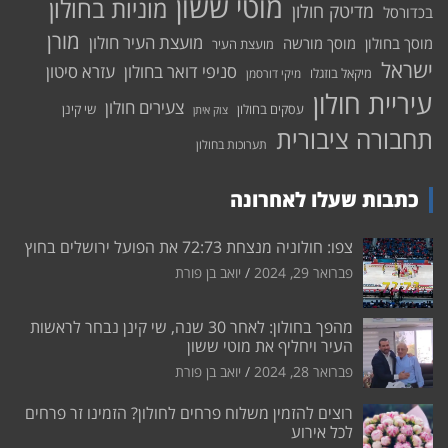
מוטי ששון
מוניות בחולון
מדיטק חולון
בכדורסל
מורן
מועצת העיר חולון
מוסך בחולון
מוסך מורשה
מועצת העיר
ישראל
סניפי דואר בחולון
עזרא סיטון
מיקאל בוזגלו
מיקי דורסמן
עיריית חולון
צעירים חולון
עסקים בחולון
שי קינן
צוק איתן
תחבורה ציבורית
תערוכות בחולון
כתבות שעלו לאחרונה
צפו: חולוניה מנצחת 72:73 את הפועל ירושלים בחוץ
פברואר 29, 2024
יואב בן פורת
מהפך בחולון: לאחר 30 שנה, שי קינן נבחר לראשות
העיר ויחליף את מוטי ששון
פברואר 28, 2024
יואב בן פורת
רוצים להזמין משלוח פרחים לחולון? הזמינו זר פרחים
לכל אירוע