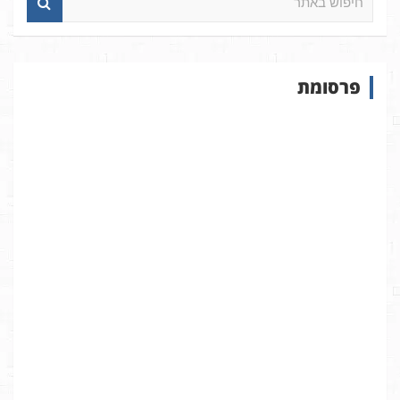
י
פ
ו
ש
פרסומת
ב
א
ת
ר