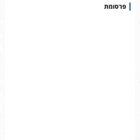
פרסומת
ב
א
ת
ר