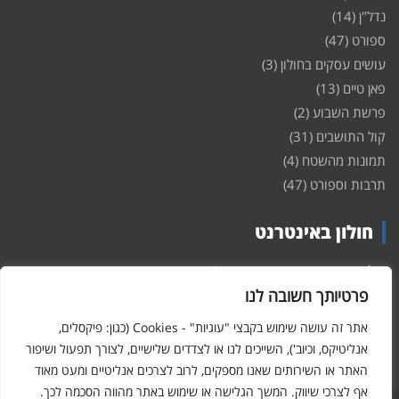
נדל"ן
(14)
ספורט
(47)
עושים עסקים בחולון
(3)
פאן טיים
(13)
פרשת השבוע
(2)
קול התושבים
(31)
תמונות מהשטח
(4)
תרבות וספורט
(47)
חולון באינטרנט
חולון
באינטרנט – האתר שמביא לכם עדכונים ומידע מהשטח מהעיר
חולון. במה פתוחה לקול תושבי חולון באינטרנט, מידע על
דירות
פרטיותך חשובה לנו
ופרוייקטים חדשים בעיר, חיי לילה, וכן טורי דעה, עסקים בחולון, ודיונים על
הנעשה בעיר. אתם מוזמנים ומוזמנות להשתתף בדיון ולשלוח לנו כתבות
אתר זה עושה שימוש בקבצי "עוגיות" - Cookies (כגון: פיקסלים,
ואף להגיב על הכתבות המפורסמות באתר.
אנליטיקס, וכיוב'), השייכים לנו או לצדדים שלישיים, לצורך תפעול ושיפור
האתר או השירותים שאנו מספקים, לרוב לצרכים אנליטיים ומעט מאוד
אף לצרכי שיווק. המשך הגלישה או שימוש באתר מהווה הסכמה לכך.