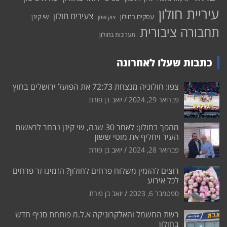
עיריית חולון
צעירים חולון
עסקים בחולון
שי קינן
צוק איתן
תחבורה ציבורית
תערוכות בחולון
כתבות שעלו לאחרונה
צפו: חולוניה מנצחת 72:73 את הפועל ירושלים בחוץ
פברואר 29, 2024
יואב בן פורת
מהפך בחולון: לאחר 30 שנה, שי קינן נבחר לראשות
העיר ויחליף את מוטי ששון
פברואר 28, 2024
יואב בן פורת
רוצים להזמין משלוח פרחים לחולון? הזמינו זר פרחים
לכל אירוע
ספטמבר 6, 2023
יואב בן פורת
רשת החשמל והאלקרוניקה א.ל.מ פותחת סניף חדש
בחולון