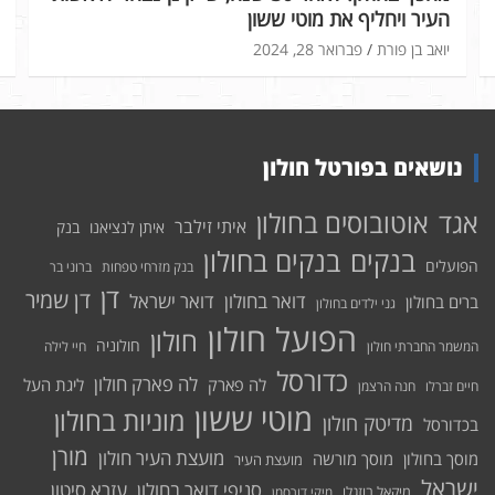
העיר ויחליף את מוטי ששון
יואב בן פורת
פברואר 28, 2024
נושאים בפורטל חולון
אוטובוסים בחולון
אגד
איתי זילבר
איתן לנציאנו
בנק
בנקים בחולון
בנקים
הפועלים
בנק מזרחי טפחות
ברוני בר
דן
דן שמיר
דואר בחולון
דואר ישראל
ברים בחולון
גני ילדים בחולון
הפועל חולון
חולון
חולוניה
המשמר החברתי חולון
חיי לילה
כדורסל
לה פארק חולון
לה פארק
ליגת העל
חיים זברלו
חנה הרצמן
מוטי ששון
מוניות בחולון
מדיטק חולון
בכדורסל
מורן
מועצת העיר חולון
מוסך בחולון
מוסך מורשה
מועצת העיר
ישראל
סניפי דואר בחולון
עזרא סיטון
מיקאל בוזגלו
מיקי דורסמן