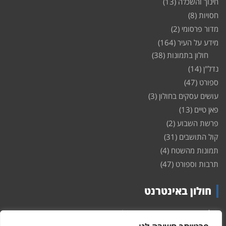
חינוך והשכלה
(13)
חסויות
(8)
מדור פרסומי
(2)
מידע על העיר
(164)
חולון בתמונות
(38)
נדל"ן
(14)
ספורט
(47)
עושים עסקים בחולון
(3)
פאן טיים
(13)
פרשת השבוע
(2)
קול התושבים
(31)
תמונות מהשטח
(4)
תרבות וספורט
(47)
חולון באינטרנט
חולון
באינטרנט – האתר שמביא לכם עדכונים ומידע מהשטח מהעיר
חולון. במה פתוחה לקול תושבי חולון באינטרנט, מידע על
דירות