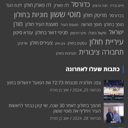
כדורסל
לה פארק חולון
לה פארק
ליגת העל
חיים זברלו
חנה הרצמן
מוטי ששון
מוניות בחולון
מדיטק חולון
בכדורסל
מורן
מועצת העיר חולון
מוסך בחולון
מוסך מורשה
מועצת העיר
ישראל
סניפי דואר בחולון
עזרא סיטון
מיקאל בוזגלו
מיקי דורסמן
עיריית חולון
צעירים חולון
עסקים בחולון
שי קינן
צוק איתן
תחבורה ציבורית
תערוכות בחולון
כתבות שעלו לאחרונה
צפו: חולוניה מנצחת 72:73 את הפועל ירושלים בחוץ
פברואר 29, 2024
יואב בן פורת
מהפך בחולון: לאחר 30 שנה, שי קינן נבחר לראשות
העיר ויחליף את מוטי ששון
פברואר 28, 2024
יואב בן פורת