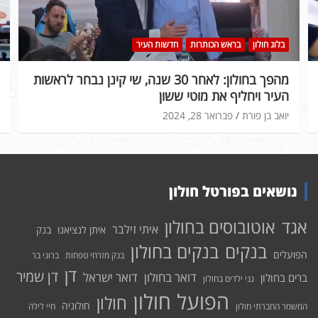
בלוג חולון
בראש הכותרות
חדשות העיר
מהפך בחולון: לאחר 30 שנה, שי קינן נבחר לראשות
העיר ויחליף את מוטי ששון
יואב בן פורת
פברואר 28, 2024
נושאים בפורטל חולון
אוטובוסים בחולון
אגד
איתי זילבר
איתן לנציאנו
בנק
בנקים בחולון
בנקים
הפועלים
בנק מזרחי טפחות
ברוני בר
דן
דן שמיר
דואר בחולון
דואר ישראל
ברים בחולון
גני ילדים בחולון
הפועל חולון
חולון
חולוניה
המשמר החברתי חולון
חיי לילה