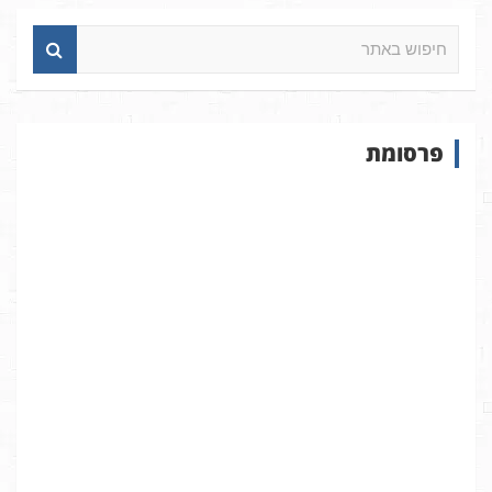
ח
י
פ
ו
ש
פרסומת
ב
א
ת
ר