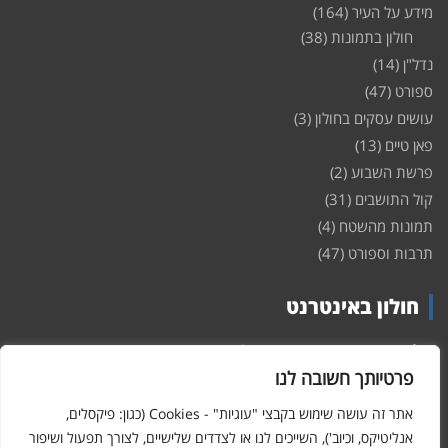
מידע על העיר
(164)
חולון בתמונות
(38)
נדל"ן
(14)
ספורט
(47)
עושים עסקים בחולון
(3)
פאן טיים
(13)
פרשת השבוע
(2)
קול התושבים
(31)
תמונות מהשטח
(4)
תרבות וספורט
(47)
חולון באינטרנט
חולון
באינטרנט – האתר שמביא לכם עדכונים ומידע מהשטח מהעיר
חולון. במה פתוחה לקול תושבי חולון באינטרנט, מידע על
דירות
פרטיותך חשובה לנו
ופרוייקטים חדשים בעיר, חיי לילה, וכן טורי דעה, עסקים בחולון, ודיונים על
הנעשה בעיר. אתם מוזמנים ומוזמנות להשתתף בדיון ולשלוח לנו כתבות
אתר זה עושה שימוש בקבצי "עוגיות" - Cookies (כגון: פיקסלים,
ואף להגיב על הכתבות המפורסמות באתר.
אנליטיקס, וכיוב'), השייכים לנו או לצדדים שלישיים, לצורך תפעול ושיפור