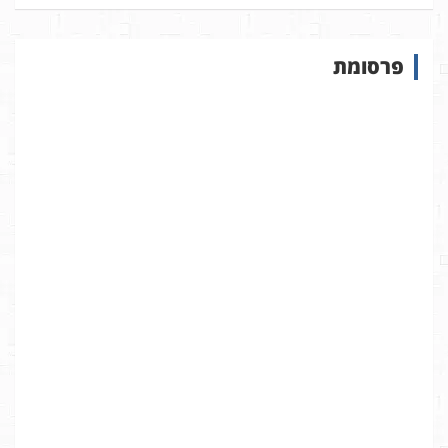
פ
ו
ש
פרסומת
ב
א
ת
ר