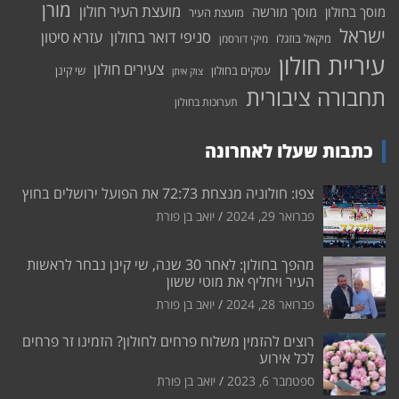
מורן
מועצת העיר חולון
מוסך בחולון
מוסך מורשה
מועצת העיר
ישראל
סניפי דואר בחולון
עזרא סיטון
מיקאל בוזגלו
מיקי דורסמן
עיריית חולון
צעירים חולון
עסקים בחולון
שי קינן
צוק איתן
תחבורה ציבורית
תערוכות בחולון
כתבות שעלו לאחרונה
צפו: חולוניה מנצחת 72:73 את הפועל ירושלים בחוץ
פברואר 29, 2024
יואב בן פורת
מהפך בחולון: לאחר 30 שנה, שי קינן נבחר לראשות
העיר ויחליף את מוטי ששון
פברואר 28, 2024
יואב בן פורת
רוצים להזמין משלוח פרחים לחולון? הזמינו זר פרחים
לכל אירוע
ספטמבר 6, 2023
יואב בן פורת