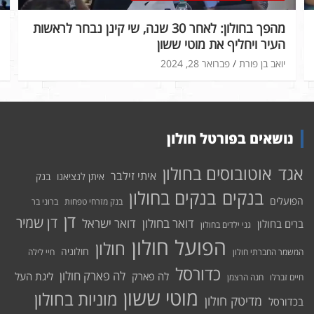
מהפך בחולון: לאחר 30 שנה, שי קינן נבחר לראשות
העיר ויחליף את מוטי ששון
יואב בן פורת
פברואר 28, 2024
נושאים בפורטל חולון
אוטובוסים בחולון
אגד
איתי זילבר
איתן לנציאנו
בנק
בנקים בחולון
בנקים
הפועלים
בנק מזרחי טפחות
ברוני בר
דן
דן שמיר
דואר בחולון
דואר ישראל
ברים בחולון
גני ילדים בחולון
הפועל חולון
חולון
חולוניה
המשמר החברתי חולון
חיי לילה
כדורסל
לה פארק חולון
לה פארק
ליגת העל
חיים זברלו
חנה הרצמן
מוטי ששון
מוניות בחולון
מדיטק חולון
בכדורסל