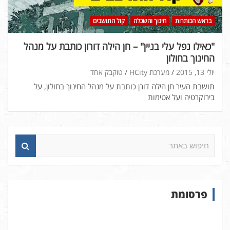
בראש הכותרות
חינוך והשכלה
קול התושבים
"כאילו נפל עלי בניין" – חן הילה דורון כותבת על מנהל
החינוך בחולון
יולי 13, 2015
מערכת HCity
טוקבק אחד
תושבת העיר חן הילה דורן כותבת על מנהל החינוך בחולון, על
בירוקרטיה ועל אטימות
ח
י
פ
ו
ש
פרסומת
ב
א
ת
ר