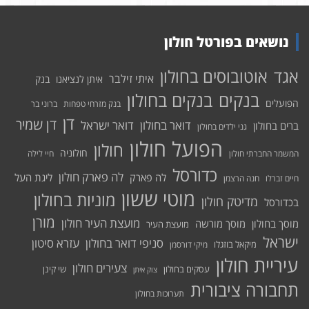
נושאים בפורטל חולון
אוטובוסים בחולון
אגד
איתי זילבר
איתן לנציאנו
בנק
בנקים בחולון
בנקים
הפועלים
בנק מזרחי טפחות
ברוני בר
דן
דן שמיר
דואר בחולון
דואר ישראל
ברים בחולון
גני ילדים בחולון
הפועל חולון
חולון
חולוניה
המשמר החברתי חולון
חיי לילה
כדורסל
לה פארק חולון
לה פארק
ליגת העל
חיים זברלו
חנה הרצמן
מוטי ששון
מוניות בחולון
מדיטק חולון
בכדורסל
מורן
מועצת העיר חולון
מוסך בחולון
מוסך מורשה
מועצת העיר
ישראל
סניפי דואר בחולון
עזרא סיטון
מיקאל בוזגלו
מיקי דורסמן
עיריית חולון
צעירים חולון
עסקים בחולון
שי קינן
צוק איתן
תחבורה ציבורית
תערוכות בחולון